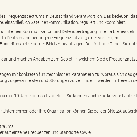
des Frequenzspektrums in Deutschland verantwortlich. Das bedeutet, dass
einschließlich Satellitenkommunikation, reguliert und koordiniert.
ur internen Kommunikation und Datenübertragung innerhalb eines defin
. In Deutschland bedarf jede Frequenznutzung einer vorherigen
 Bündelfunknetze bei der BNetzA beantragen. Den Antrag können Sie onli
t dar und machen Angaben zum Gebiet, in welchem Sie die Frequenznutz
ezogen mit konkreten funktechnischen Parametern zu, woraus sich das 
tzung zu gewährleisten und Störungen zu verhindern, werden im Bereich d
imal 10 Jahre befristet zugeteilt. Sie können auch eine kürzere Laufzei
hr Unternehmen oder Ihre Organisation können Sie bei der BNetzA außer
itraums,
er auf einzelne Frequenzen und Standorte sowie