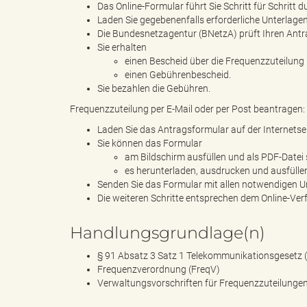
Das Online-Formular führt Sie Schritt für Schritt 
Laden Sie gegebenenfalls erforderliche Unterlage
Die Bundesnetzagentur (BNetzA) prüft Ihren Antr
Sie erhalten
"
einen Bescheid über die Frequenzzuteilung
einen Gebührenbescheid.
Sie bezahlen die Gebühren.
Frequenzzuteilung per E-Mail oder per Post beantragen:
.
Laden Sie das Antragsformular auf der Internetse
Sie können das Formular
am Bildschirm ausfüllen und als PDF-Datei
es herunterladen, ausdrucken und ausfülle
T
Senden Sie das Formular mit allen notwendigen U
Die weiteren Schritte entsprechen dem Online-Ver
Handlungsgrundlage(n)
h
§ 91 Absatz 3 Satz 1 Telekommunikationsgesetz 
Frequenzverordnung (FreqV)
Verwaltungsvorschriften für Frequenzzuteilung