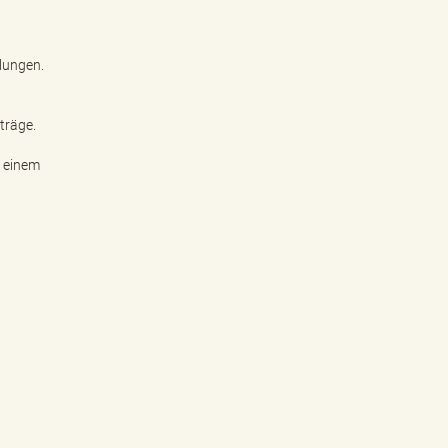
lungen.
träge.
n einem