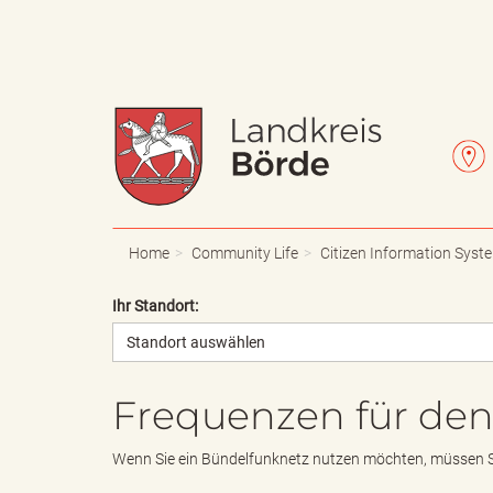
W
L
a
e
Home
Community Life
Citizen Information Syst
Ihr Standort:
Standort auswählen
p
t
Frequenzen für de
p
t
Wenn Sie ein Bündelfunknetz nutzen möchten, müssen S