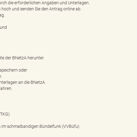
durch die erforderlichen Angaben und Unterlagen.
n hoch und senden Sie den Antrag online ab.
ag.
 und
ite der BNetzA herunter.
 speichern oder
n.
nterlagen an die BNetzA.
fahren.
(TKG)
en im schmalbandigen Bündelfunk (VVBüfu)