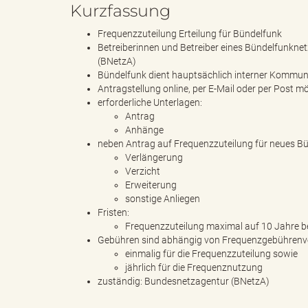
e
Kurzfassung
Frequenzzuteilung Erteilung für Bündelfunk
Betreiberinnen und Betreiber eines Bündelfunkne
(BNetzA)
l
Bündelfunk dient hauptsächlich interner Kommu
Antragstellung online, per E-Mail oder per Post m
erforderliche Unterlagen:
Antrag
i
Anhänge
neben Antrag auf Frequenzzuteilung für neues Bü
Verlängerung
Verzicht
Erweiterung
n
sonstige Anliegen
Fristen:
Frequenzzuteilung maximal auf 10 Jahre be
Gebühren sind abhängig von Frequenzgebührenv
k
einmalig für die Frequenzzuteilung sowie
jährlich für die Frequenznutzung
zuständig: Bundesnetzagentur (BNetzA)