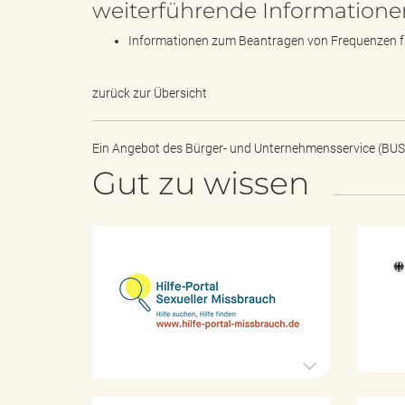
weiterführende Informatione
l
Informationen zum Beantragen von Frequenzen fü
e
zurück zur Übersicht
Ein Angebot des
Bürger- und Unternehmensservice (BUS
a
Gut zu wissen
d
H
i
l
f
e
s
-
P
o
r