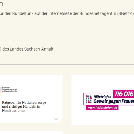
n
r den Bündelfunk auf der Internetseite der Bundesnetzagentur (BNetzA)
) des Landes Sachsen-Anhalt.
N
o
t
f
a
l
l
v
o