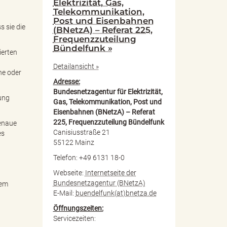
Elektrizität, Gas,
Telekommunikation,
Post und Eisenbahnen
 sie die
(BNetzA) – Referat 225,
Frequenzzuteilung
Bündelfunk »
ierten
Detailansicht »
ne oder
Adresse:
Bundesnetzagentur für Elektrizität,
ung
Gas, Telekommunikation, Post und
Eisenbahnen (BNetzA) – Referat
225, Frequenzzuteilung Bündelfunk
genaue
Canisiusstraße 21
es
55122 Mainz
Telefon: +49 6131 18-0
t
Webseite:
Internetseite der
Bundesnetzagentur (BNetzA)
dem
E-Mail:
buendelfunk(at)bnetza.de
Öffnungszeiten:
Servicezeiten: