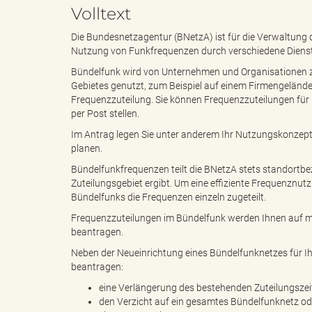
Volltext
Die Bundesnetzagentur (BNetzA) ist für die Verwaltung 
e
e
Nutzung von Funkfrequenzen durch verschiedene Dienste, 
Bündelfunk wird von Unternehmen und Organisationen z
Gebietes genutzt, zum Beispiel auf einem Firmengelände
Frequenzzuteilung. Sie können Frequenzzuteilungen für
n
r
per Post stellen.
Im Antrag legen Sie unter anderem Ihr Nutzungskonzep
planen.
d
i
Bündelfunkfrequenzen teilt die BNetzA stets standortb
Zuteilungsgebiet ergibt. Um eine effiziente Frequenznu
Bündelfunks die Frequenzen einzeln zugeteilt.
Frequenzzuteilungen im Bündelfunk werden Ihnen auf max
e
n
beantragen.
Neben der Neueinrichtung eines Bündelfunknetzes für I
beantragen:
eine Verlängerung des bestehenden Zuteilungsze
s
g
den Verzicht auf ein gesamtes Bündelfunknetz od