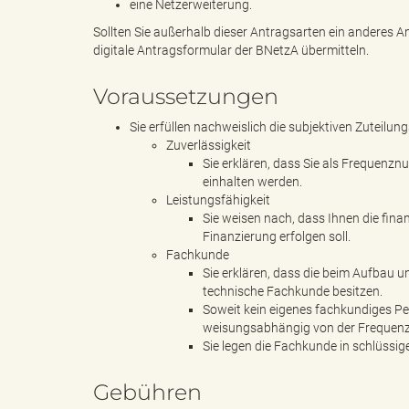
eine Netzerweiterung.
Sollten Sie außerhalb dieser Antragsarten ein anderes A
digitale Antragsformular der BNetzA übermitteln.
"
Voraussetzungen
Sie erfüllen nachweislich die subjektiven Zuteilu
L
Zuverlässigkeit
Sie erklären, dass Sie als Frequenz
einhalten werden.
Leistungsfähigkeit
Sie weisen nach, dass Ihnen die fina
a
Finanzierung erfolgen soll.
Fachkunde
Sie erklären, dass die beim Aufbau u
technische Fachkunde besitzen.
n
Soweit kein eigenes fachkundiges Per
weisungsabhängig von der Frequenzz
Sie legen die Fachkunde in schlüssig
Gebühren
d