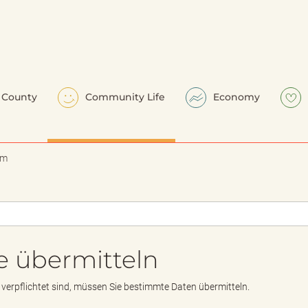
County
Community Life
Economy
em
e übermitteln
erpflichtet sind, müssen Sie bestimmte Daten übermitteln.