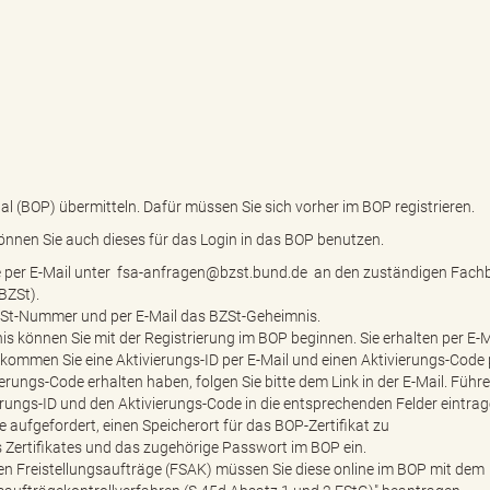
al (BOP) übermitteln. Dafür müssen Sie sich vorher im BOP registrieren.
önnen Sie auch dieses für das Login in das BOP benutzen.
tte per E-Mail unter fsa-anfragen@bzst.bund.de an den zuständigen Fach
BZSt).
ZSt-Nummer und per E-Mail das BZSt-Geheimnis.
können Sie mit der Registrierung im BOP beginnen. Sie erhalten per E-M
ekommen Sie eine Aktivierungs-ID per E-Mail und einen Aktivierungs-Code 
rungs-Code erhalten haben, folgen Sie bitte dem Link in der E-Mail. Führe
erungs-ID und den Aktivierungs-Code in die entsprechenden Felder eintrag
 aufgefordert, einen Speicherort für das BOP-Zertifikat zu
s Zertifikates und das zugehörige Passwort im BOP ein.
en Freistellungsaufträge (FSAK) müssen Sie diese online im BOP mit dem