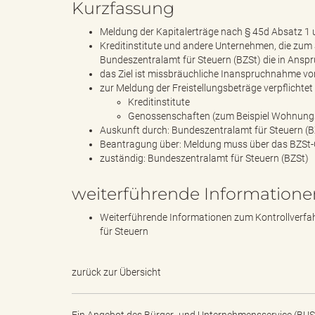
Kurzfassung
Meldung der Kapitalerträge nach § 45d Absatz 1
Kreditinstitute und andere Unternehmen, die zum 
"
Bundeszentralamt für Steuern (BZSt) die in Ans
das Ziel ist missbräuchliche Inanspruchnahme vo
zur Meldung der Freistellungsbeträge verpflichtet 
Kreditinstitute
Genossenschaften (zum Beispiel Wohnun
.
Auskunft durch: Bundeszentralamt für Steuern (B
Beantragung über: Meldung muss über das BZSt-O
zuständig: Bundeszentralamt für Steuern (BZSt)
T
weiterführende Informatione
Weiterführende Informationen zum Kontrollverfah
für Steuern
h
zurück zur Übersicht