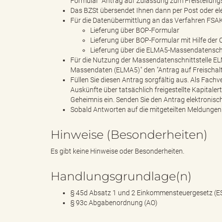
Formular "Antrag auf Zulassung zum Freistellung
Das BZSt übersendet Ihnen dann per Post oder e
Für die Datenübermittlung an das Verfahren FSAK
Lieferung über BOP-Formular
B
Lieferung über BOP-Formular mit Hilfe der
Lieferung über die ELMA5-Massendatenschn
Für die Nutzung der Massendatenschnittstelle EL
Massendaten (ELMA5)" den "Antrag auf Freischal
Füllen Sie diesen Antrag sorgfältig aus. Als Fachv
ö
Auskünfte über tatsächlich freigestellte Kapitaler
Geheimnis ein. Senden Sie den Antrag elektronisc
Sobald Antworten auf die mitgeteilten Meldungen 
r
Hinweise (Besonderheiten)
Es gibt keine Hinweise oder Besonderheiten.
d
Handlungsgrundlage(n)
§ 45d Absatz 1 und 2 Einkommensteuergesetz (E
§ 93c Abgabenordnung (AO)
e