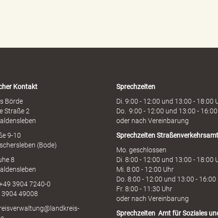
r
d
e
n
h
o
t
l
i
cher Kontakt
Sprechzeiten
n
e
s Börde
Di. 9:00 - 12:00 und 13:00 - 18:00 
e Straße 2
Do. 9:00 - 12:00 und 13:00 - 16:00
aldensleben
oder nach Vereinbarung
aße 9-10
Sprechzeiten
Straßenverkehrsam
schersleben (Bode)
Mo. geschlossen
uhe 8
Di. 8:00 - 12:00 und 13:00 - 18:00 
aldensleben
Mi. 8:00 - 12:00 Uhr
Do. 8:00 - 12:00 und 13:00 - 16:00
 +49 3904 7240-0
Fr. 8:00 - 11:30 Uhr
9 3904 49008
oder nach Vereinbarung
kreisverwaltung@landkreis-
Sprechzeiten
Amt für Soziales un