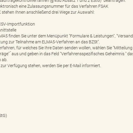
saufträgekontrollverfahren (§ 45d Absatz 1 und 2 EStG)" beantragen.
lektronisch eine Zulassungsnummer für das Verfahren FSAK
 stehen Ihnen anschließend drei Wege zur Auswahl:
 CSV-Importfunktion
ittstelle
MA5 finden Sie unter dem Menüpunkt "Formulare & Leistungen", "Versand
tung zur Teilnahme am ELMA5-Verfahren an das BZSt".
erfahren, für welches Sie Ihre Daten senden wollen, wählen Sie "Mitteilun
träge" ́ aus und geben in das Feld "Verfahrensspezifisches Geheimnis " da
h ab.
zur Verfügung stehen, werden Sie per E-Mail informiert.
StG)