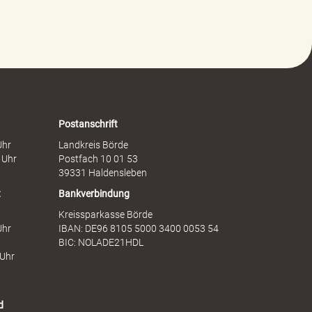
t
c
g
h
e
a
g
f
e
t
n
s
F
d
r
i
a
e
Postanschrift
u
n
Uhr
Landkreis Börde
e
s
 Uhr
Postfach 10 01 53
n
t
39331 Haldensleben
t
Bankverbindung
Kreissparkasse Börde
Uhr
IBAN: DE96 8105 5000 3400 0053 54
BIC: NOLADE21HDL
 Uhr
d