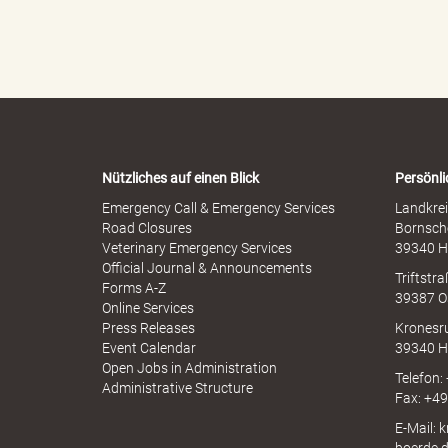
o
l
l
p
l
h
e
e
r
n
M
e
-
i
W
s
a
s
r
b
Nützliches auf einen Blick
Persönli
n
a
r
-
Emergency Call & Emergency Services
Landkrei
a
A
Road Closures
Bornsch
u
p
Veterinary Emergency Services
39340 H
c
p
Official Journal & Announcements
h
Triftstr
d
N
Forms A-Z
39387 O
I
Online Services
N
Press Releases
Kronesr
A
Event Calendar
39340 H
Open Jobs in Administration
s
Telefon:
Administrative Structure
Fax: +4
E-Mail: 