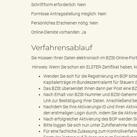
Schriftform erforderlich: Nein
Formlose Antragsstellung möglich: Nein
k
Persönliches Erscheinen nötig: Nein
Online-Dienste vorhanden: Ja
Verfahrensablauf
r
Sie müssen Ihren Daten elektronisch im BZSt-Online-Port
Hinweis: Wenn Sie schon ein ELSTER-Zertifikat haben, k
Wenden Sie sich für die Registrierung im BOP bi
e
Kapitalerträge im Bundeszentralamt für Steuern (
Das BZSt übersendet Ihnen dann per Post eine B
Nach Erhalt von BZSt-Nummer und BZSt-Geheimnis 
Link zur Bestätigung Ihrer Daten. Anschließend b
i
Nachdem Sie Ihre Aktivierungs-ID und Ihren Aktivie
den erstmaligen Login durch, indem Sie die Aktivi
Nach erfolgreicher Aktivierung des BOP werden Sie
Bitte loggen Sie sich nun unter Zuhilfenahme Ihre
Für eine fachliche Zulassung zum Kontrollverfahr
s