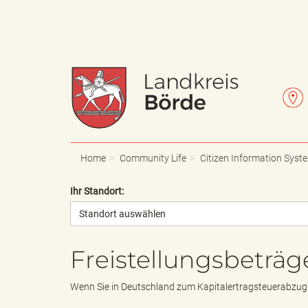
W
L
a
e
Home
Community Life
Citizen Information Syst
Ihr Standort:
Standort auswählen
p
t
Freistellungsbeträg
p
t
Wenn Sie in Deutschland zum Kapitalertragsteuerabzug v