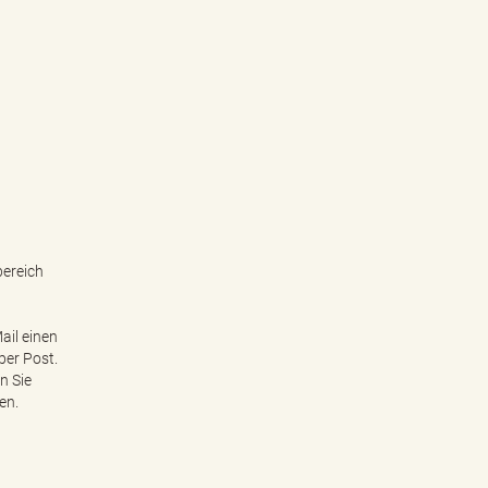
bereich
ail einen
per Post.
n Sie
en.