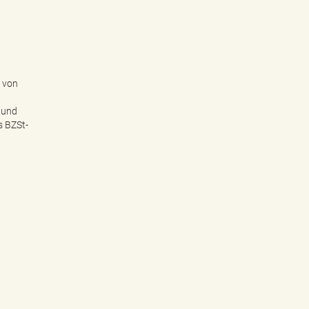
 von
g und
s BZSt-