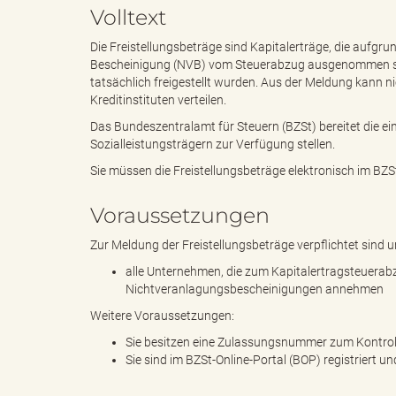
Volltext
Die Freistellungsbeträge sind Kapitalerträge, die aufgru
e
e
Bescheinigung (NVB) vom Steuerabzug ausgenommen sind
tatsächlich freigestellt wurden. Aus der Meldung kann ni
Kreditinstituten verteilen.
Das Bundeszentralamt für Steuern (BZSt) bereitet die 
n
r
Sozialleistungsträgern zur Verfügung stellen.
Sie müssen die Freistellungsbeträge elektronisch im BZS
d
i
Voraussetzungen
Zur Meldung der Freistellungsbeträge verpflichtet sind 
alle Unternehmen, die zum Kapitalertragsteuerabz
Nichtveranlagungsbescheinigungen annehmen
e
n
Weitere Voraussetzungen:
Sie besitzen eine Zulassungsnummer zum Kontroll
Sie sind im BZSt-Online-Portal (BOP) registriert un
s
g