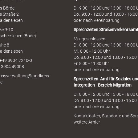
n
e
s Börde
Di. 9:00 - 12:00 und 13:00 - 18:00 
e Straße 2
Do. 9:00 - 12:00 und 13:00 - 16:00
aldensleben
oder nach Vereinbarung
aße 9-10
Sprechzeiten
Straßenverkehrsam
schersleben (Bode)
Mo. geschlossen
uhe 8
Di. 8:00 - 12:00 und 13:00 - 18:00 
aldensleben
Mi. 8:00 - 12:00 Uhr
Do. 8:00 - 12:00 und 13:00 - 16:00
 +49 3904 7240-0
Fr. 8:00 - 11:30 Uhr
9 3904 49008
oder nach Vereinbarung
kreisverwaltung@landkreis-
Sprechzeiten
Amt für Soziales un
de
Integration - Bereich Migration
Di. 8:00 - 12:00 und 13:00 - 18:00 
Do. 8:00 - 12:00 und 13:00 - 16:00
oder nach Vereinbarung
Kontaktdaten, Standorte und Spr
weitere Ämter