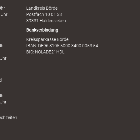
u
n
Uhr
Landkreis Börde
e
s
 Uhr
Postfach 10 01 53
n
t
39331 Haldensleben
t
Bankverbindung
Kreissparkasse Börde
Uhr
IBAN: DE96 8105 5000 3400 0053 54
BIC: NOLADE21HDL
 Uhr
d
Uhr
 Uhr
echzeiten