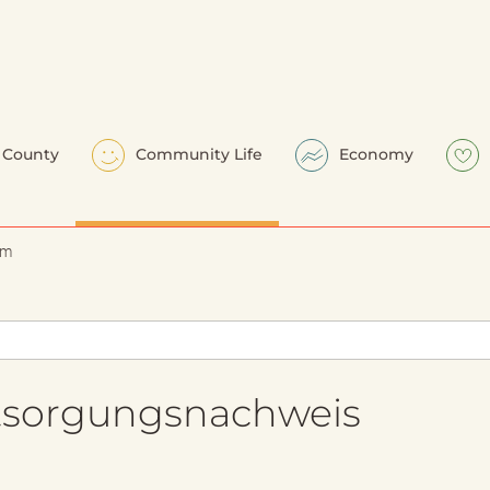
County
Community Life
Economy
em
ntsorgungsnachweis