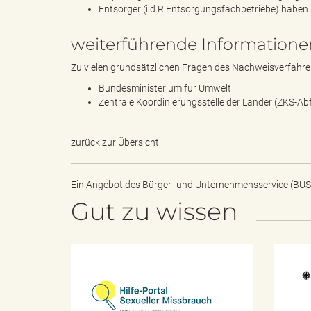
Entsorger (i.d.R Entsorgungsfachbetriebe) haben 
weiterführende Informatione
B
Zu vielen grundsätzlichen Fragen des Nachweisverfahren
Bundesministerium für Umwelt
Zentrale Koordinierungsstelle der Länder (ZKS-Abf
ö
zurück zur Übersicht
r
Ein Angebot des
Bürger- und Unternehmensservice (BUS
Gut zu wissen
d
H
i
l
e