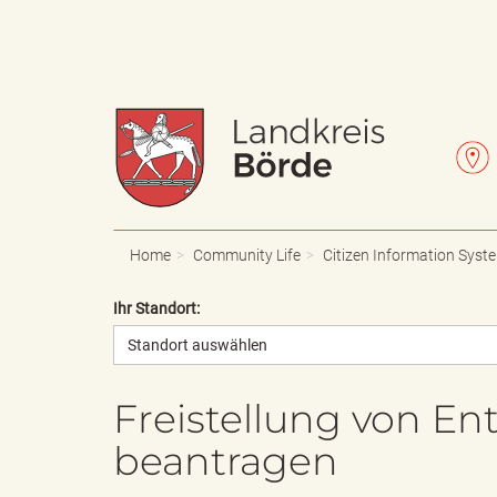
W
L
a
e
Home
Community Life
Citizen Information Syst
Ihr Standort:
Standort auswählen
p
t
Freistellung von E
beantragen
p
t