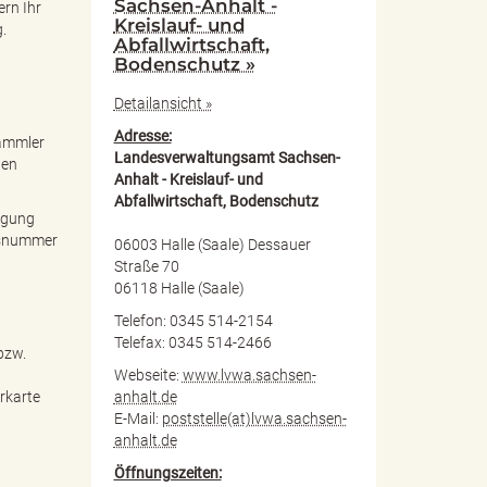
Sachsen-Anhalt -
rn Ihr
Kreislauf- und
.
Abfallwirtschaft,
Bodenschutz »
Detailansicht »
Adresse:
Sammler
Landesverwaltungsamt Sachsen-
nen
Anhalt - Kreislauf- und
Abfallwirtschaft, Bodenschutz
tigung
ngsnummer
06003 Halle (Saale) Dessauer
Straße 70
06118 Halle (Saale)
Telefon: 0345 514-2154
Telefax: 0345 514-2466
bzw.
Webseite:
www.lvwa.sachsen-
anhalt.de
rkarte
E-Mail:
poststelle(at)lvwa.sachsen-
anhalt.de
Öffnungszeiten: