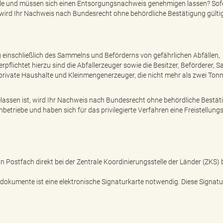
fälle und müssen sich einen Entsorgungsnachweis genehmigen lassen? Sofe
t, wird Ihr Nachweis nach Bundesrecht ohne behördliche Bestätigung gültig
g einschließlich des Sammelns und Beförderns von gefährlichen Abfällen,
rpflichtet hierzu sind die Abfallerzeuger sowie die Besitzer, Beförderer, 
private Haushalte und Kleinmengenerzeuger, die nicht mehr als zwei Ton
gelassen ist, wird Ihr Nachweis nach Bundesrecht ohne behördliche Bestä
chbetriebe und haben sich für das privilegierte Verfahren eine Freistellu
Postfach direkt bei der Zentrale Koordinierungsstelle der Länder (ZKS) 
dokumente ist eine elektronische Signaturkarte notwendig. Diese Signatu