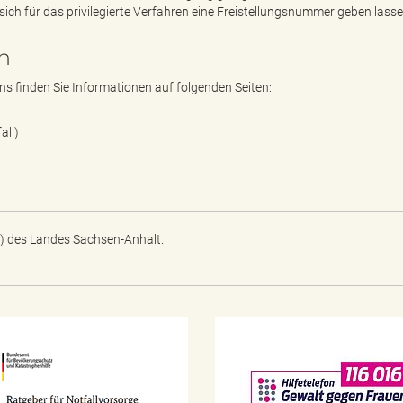
sich für das privilegierte Verfahren eine Freistellungsnummer geben lass
n
s finden Sie Informationen auf folgenden Seiten:
all)
) des Landes Sachsen-Anhalt.
N
o
t