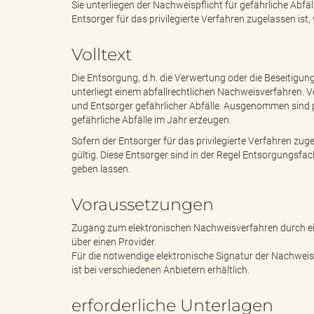
Sie unterliegen der Nachweispflicht für gefährliche Ab
Entsorger für das privilegierte Verfahren zugelassen is
e
e
Volltext
Die Entsorgung, d.h. die Verwertung oder die Beseitigun
unterliegt einem abfallrechtlichen Nachweisverfahren. Ve
n
r
und Entsorger gefährlicher Abfälle. Ausgenommen sind 
gefährliche Abfälle im Jahr erzeugen.
Sofern der Entsorger für das privilegierte Verfahren zu
gültig. Diese Entsorger sind in der Regel Entsorgungsfa
d
i
geben lassen.
Voraussetzungen
Zugang zum elektronischen Nachweisverfahren durch ein 
e
n
über einen Provider.
Für die notwendige elektronische Signatur der Nachweis
ist bei verschiedenen Anbietern erhältlich.
s
g
erforderliche Unterlagen