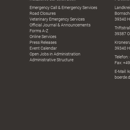
e
n
r
-
Emergency Call & Emergency Services
Landkrei
a
A
Road Closures
Bornsch
u
p
Veterinary Emergency Services
39340 H
c
p
Official Journal & Announcements
l
h
Triftstr
N
Forms A-Z
39387 O
I
Online Services
N
Press Releases
Kronesr
A
Event Calendar
39340 H
i
Open Jobs in Administration
Telefon:
Administrative Structure
Fax: +4
E-Mail: 
boerde.
n
k