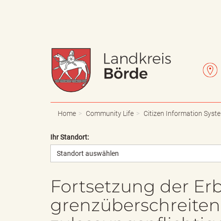
W
L
a
e
Home
Community Life
Citizen Information Syst
Ihr Standort:
Standort auswählen
p
t
Fortsetzung der Er
grenzüberschreiten
p
t