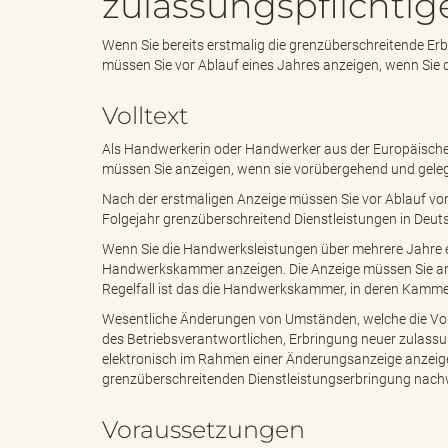
zulassungspflichti
Wenn Sie bereits erstmalig die grenzüberschreitende Er
e
e
müssen Sie vor Ablauf eines Jahres anzeigen, wenn Sie 
Volltext
n
r
Als Handwerkerin oder Handwerker aus der Europäische
müssen Sie anzeigen, wenn sie vorübergehend und gelege
Nach der erstmaligen Anzeige müssen Sie vor Ablauf v
Folgejahr grenzüberschreitend Dienstleistungen in Deut
d
i
Wenn Sie die Handwerksleistungen über mehrere Jahre er
Handwerkskammer anzeigen. Die Anzeige müssen Sie an 
Regelfall ist das die Handwerkskammer, in deren Kammer
Wesentliche Änderungen von Umständen, welche die Vora
e
n
des Betriebsverantwortlichen, Erbringung neuer zulassun
elektronisch im Rahmen einer Änderungsanzeige anzeige
grenzüberschreitenden Dienstleistungserbringung nach
s
g
Voraussetzungen