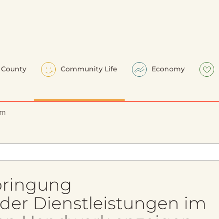
County
Community Life
Economy
em
bringung
der Dienstleistungen im