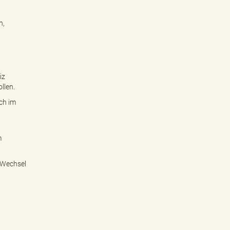
n,
iz
llen.
ch im
m
 Wechsel