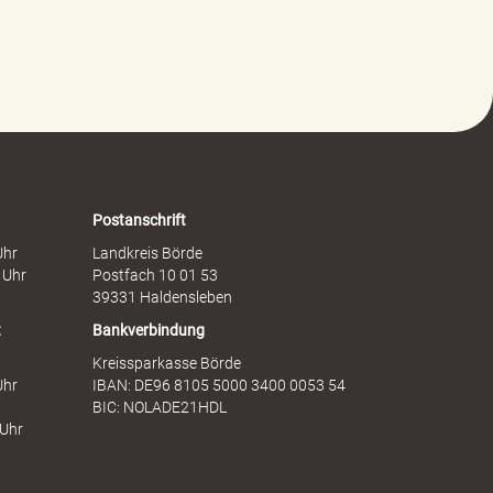
l
s
t
c
g
h
e
a
g
f
e
t
n
s
F
d
r
i
a
e
Postanschrift
u
n
Uhr
Landkreis Börde
e
s
 Uhr
Postfach 10 01 53
n
t
39331 Haldensleben
t
Bankverbindung
Kreissparkasse Börde
Uhr
IBAN: DE96 8105 5000 3400 0053 54
BIC: NOLADE21HDL
 Uhr