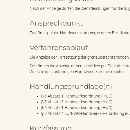
Nach der Anzeige dürfen die Dienstleistungen für die f
k
Ansprechpunkt
Zuständig ist die Handwerkskammer, in deren Bezirk die e
Verfahrensablauf
r
Die Anzeige der Fortsetzung der grenzüberschreitenden 
Sie können die Anzeige daher schriftlich per Post aber 
Website der zuständigen Handwerkskammer machen.
e
Handlungsgrundlage(n)
§ 6 Absatz 1 Handwerksordnung (HwO)
i
§ 7 Absatz 3 Handwerksordnung (HwO)
§ 9 Absatz 1 Handwerksordnung (HwO)
§ 9 Absatz 4 EU/EWR-Handwerks-Verordnung (
s
Kurzfassung