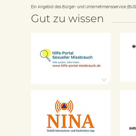
Ein Angebot des
Bürger- und Unternehmensservice (BUS
Gut zu wissen
"
H
i
.
l
f
e
-
T
P
o
r
t
K
a
a
h
l
t
S
a
e
s
x
t
u