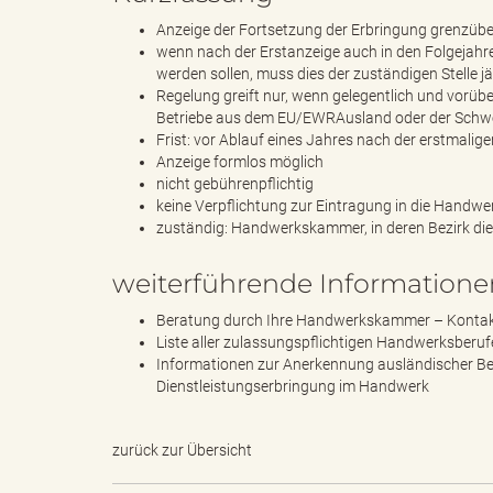
Anzeige der Fortsetzung der Erbringung grenzübe
wenn nach der Erstanzeige auch in den Folgejah
werden sollen, muss dies der zuständigen Stelle j
B
Regelung greift nur, wenn gelegentlich und vorü
Betriebe aus dem EU/EWRAusland oder der Schw
Frist: vor Ablauf eines Jahres nach der erstmali
Anzeige formlos möglich
ö
nicht gebührenpflichtig
keine Verpflichtung zur Eintragung in die Handwer
zuständig: Handwerkskammer, in deren Bezirk die 
weiterführende Informatione
r
Beratung durch Ihre Handwerkskammer – Kontak
Liste aller zulassungspflichtigen Handwerksberuf
Informationen zur Anerkennung ausländischer Be
d
Dienstleistungserbringung im Handwerk
zurück zur Übersicht
e