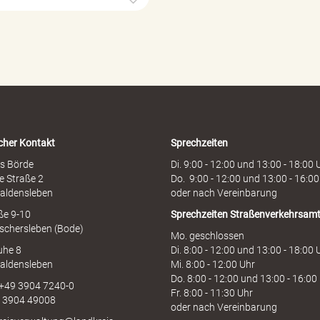
ö
r
d
e
n
h
o
t
l
i
cher Kontakt
Sprechzeiten
n
e
s Börde
Di. 9:00 - 12:00 und 13:00 - 18:00 
e Straße 2
Do. 9:00 - 12:00 und 13:00 - 16:00
aldensleben
oder nach Vereinbarung
aße 9-10
Sprechzeiten
Straßenverkehrsam
schersleben (Bode)
Mo. geschlossen
uhe 8
Di. 8:00 - 12:00 und 13:00 - 18:00 
aldensleben
Mi. 8:00 - 12:00 Uhr
Do. 8:00 - 12:00 und 13:00 - 16:00
 +49 3904 7240-0
Fr. 8:00 - 11:30 Uhr
9 3904 49008
oder nach Vereinbarung