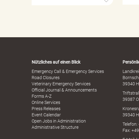
e
r
e
o
l
p
l
h
e
e
l
r
n
M
-
i
W
s
a
s
i
r
b
Nützliches auf einen Blick
Persönli
n
r
-
Emergency Call & Emergency Services
Landkrei
a
A
Road Closures
Bornsch
u
p
Veterinary Emergency Services
39340 H
n
c
p
Official Journal & Announcements
h
Triftstr
N
Forms A-Z
39387 O
I
Online Services
N
Press Releases
Kronesr
k
A
Event Calendar
39340 H
Open Jobs in Administration
Telefon:
Administrative Structure
Fax: +4