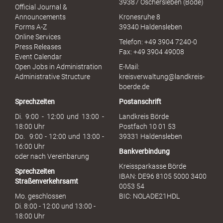
39387 Oschersleben (Bode)
l
Official Journal &
l
Announcements
Kronesruhe 8
e
Forms A-Z
39340 Haldensleben
r
Online Services
Telefon: +49 3904 7240-0
M
Press Releases
Fax: +49 3904 49008
i
Event Calendar
s
Open Jobs in Administration
E-Mail:
s
Administrative Structure
kreisverwaltung@landkreis-
b
boerde.de
r
Sprechzeiten
Postanschrift
a
u
Di. 9:00 - 12:00 und 13:00 -
Landkreis Börde
c
18:00 Uhr
Postfach 10 01 53
h
Do. 9:00 - 12:00 und 13:00 -
39331 Haldensleben
16:00 Uhr
Bankverbindung
oder nach Vereinbarung
Kreissparkasse Börde
Sprechzeiten
IBAN: DE96 8105 5000 3400
Straßenverkehrsamt
0053 54
Mo. geschlossen
BIC: NOLADE21HDL
Di. 8:00 - 12:00 und 13:00 -
18:00 Uhr