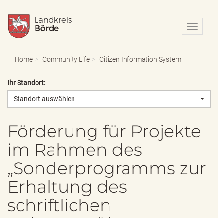
N
a
v
i
Home
Community Life
Citizen Information System
g
a
Ihr Standort:
t
i
Standort auswählen
o
n
e
Förderung für Projekte
i
im Rahmen des
n
-
„Sonderprogramms zur
/
a
Erhaltung des
u
s
schriftlichen
b
l