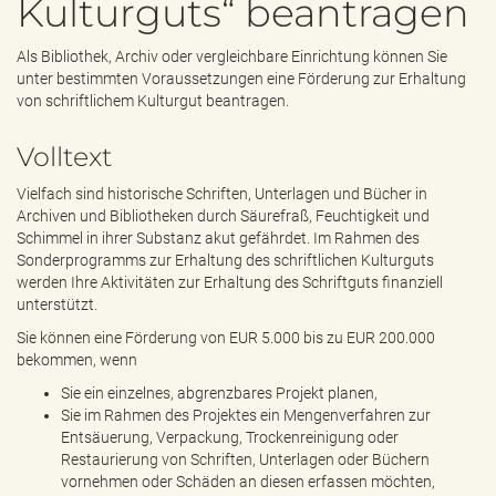
Kulturguts“ beantragen
e
n
d
Als Bibliothek, Archiv oder vergleichbare Einrichtung können Sie
e
unter bestimmten Voraussetzungen eine Förderung zur Erhaltung
n
von schriftlichem Kulturgut beantragen.
Volltext
Vielfach sind historische Schriften, Unterlagen und Bücher in
Archiven und Bibliotheken durch Säurefraß, Feuchtigkeit und
Schimmel in ihrer Substanz akut gefährdet. Im Rahmen des
Sonderprogramms zur Erhaltung des schriftlichen Kulturguts
werden Ihre Aktivitäten zur Erhaltung des Schriftguts finanziell
unterstützt.
Sie können eine Förderung von EUR 5.000 bis zu EUR 200.000
bekommen, wenn
Sie ein einzelnes, abgrenzbares Projekt planen,
Sie im Rahmen des Projektes ein Mengenverfahren zur
Entsäuerung, Verpackung, Trockenreinigung oder
Restaurierung von Schriften, Unterlagen oder Büchern
vornehmen oder Schäden an diesen erfassen möchten,