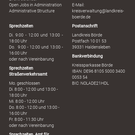
s
Open Jobs in Administration
E-Mail:
s
Administrative Structure
kreisverwaltung@landkreis-
b
boerde.de
r
Sprechzeiten
Postanschrift
a
u
Di. 9:00 - 12:00 und 13:00 -
Landkreis Börde
c
18:00 Uhr
Postfach 10 01 53
h
Do. 9:00 - 12:00 und 13:00 -
39331 Haldensleben
16:00 Uhr
Bankverbindung
oder nach Vereinbarung
Kreissparkasse Börde
Sprechzeiten
IBAN: DE96 8105 5000 3400
Straßenverkehrsamt
0053 54
Mo. geschlossen
BIC: NOLADE21HDL
Di. 8:00 - 12:00 und 13:00 -
18:00 Uhr
Mi. 8:00 - 12:00 Uhr
Do. 8:00 - 12:00 und 13:00 -
16:00 Uhr
Fr. 8:00 - 11:30 Uhr
oder nach Vereinbarung
Sprechzeiten
Amt für