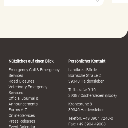
i
l
f
e
-
P
o
r
t
a
Nützliches auf einen Blick
Persönlicher Kontakt
l
S
Emergency Call & Emergency
Landkreis Börde
e
Services
Bornsche Straße 2
x
Road Closures
39340 Haldensleben
u
Veterinary Emergency
Triftstraße 9-10
e
Services
39387 Oschersleben (Bode)
l
Official Journal &
l
Announcements
Kronesruhe 8
e
Forms A-Z
39340 Haldensleben
r
Online Services
Telefon: +49 3904 7240-0
M
Press Releases
Fax: +49 3904 49008
i
Event Calendar