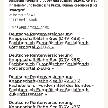
Bundesministerium für Arbeit und Soziales (BMAS), Referat
I4 "Transfer und betriebliche Praxis, Human Resources (HR)
Strategien"
Wilhelmstraße 49
10117 Berlin, Stadt
E-Mail:
I4(at)bmas.bund.de
Deutsche Rentenversicherung
Knappschaft-Bahn-See (DRV KBS) –
Fachbereich Europäischer Sozialfonds -
Förderportal Z-EU-S »
Deutsche Rentenversicherung
Knappschaft-Bahn-See (DRV KBS) –
Fachbereich Europäischer Sozialfonds -
Förderportal Z-EU-S »
Deutsche Rentenversicherung
Knappschaft-Bahn-See (DRV KBS),
Fachstelle für Fördermittel des Bundes -
Fachbereich Europäischer Sozialfonds,
Zukunftszentren »
Deutsche Rentenversicherung
Knappschaft-Bahn-See (DRV KBS),