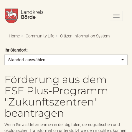
N
a
v
i
Home
Community Life
Citizen Information System
g
a
Ihr Standort:
t
i
Standort auswählen
o
n
e
Förderung aus dem
i
ESF Plus-Programm
n
-
"Zukunftszentren"
/
a
beantragen
u
s
b
Wenn Sie als Unternehmen in der digitalen, demografischen und
l
ökologischen Transformation unterstützt werden möchten, können