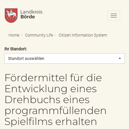
N
a
v
i
Home
Community Life
Citizen Information System
g
a
Ihr Standort:
t
i
Standort auswählen
o
n
e
Fördermittel für die
i
Entwicklung eines
n
-
Drehbuchs eines
/
a
programmfüllenden
u
s
Spielfilms erhalten
b
l