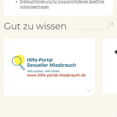
Drehbuchförderung für programmfüllende Spielfilme
online beantragen
Gut zu wissen
H
i
l
f
e
-