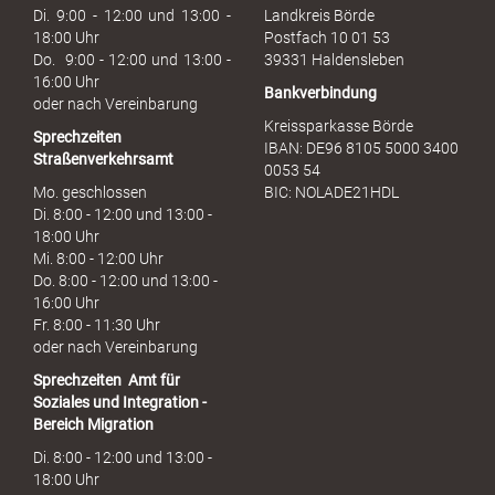
u
Di. 9:00 - 12:00 und 13:00 -
Landkreis Börde
c
18:00 Uhr
Postfach 10 01 53
h
Do. 9:00 - 12:00 und 13:00 -
39331 Haldensleben
16:00 Uhr
Bankverbindung
oder nach Vereinbarung
Kreissparkasse Börde
Sprechzeiten
IBAN: DE96 8105 5000 3400
Straßenverkehrsamt
0053 54
Mo. geschlossen
BIC: NOLADE21HDL
Di. 8:00 - 12:00 und 13:00 -
18:00 Uhr
Mi. 8:00 - 12:00 Uhr
Do. 8:00 - 12:00 und 13:00 -
16:00 Uhr
Fr. 8:00 - 11:30 Uhr
oder nach Vereinbarung
Sprechzeiten
Amt für
Soziales und Integration -
Bereich Migration
Di. 8:00 - 12:00 und 13:00 -
18:00 Uhr