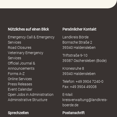
P
o
r
t
a
Nützliches auf einen Blick
Persönlicher Kontakt
l
S
Emergency Call & Emergency
Landkreis Börde
e
Services
Bornsche Straße 2
x
Road Closures
39340 Haldensleben
u
Veterinary Emergency
Triftstraße 9-10
e
Services
39387 Oschersleben (Bode)
l
Official Journal &
l
Announcements
Kronesruhe 8
e
Forms A-Z
39340 Haldensleben
r
Online Services
Telefon: +49 3904 7240-0
M
Press Releases
Fax: +49 3904 49008
i
Event Calendar
s
Open Jobs in Administration
E-Mail:
s
Administrative Structure
kreisverwaltung@landkreis-
b
boerde.de
r
Sprechzeiten
Postanschrift
a