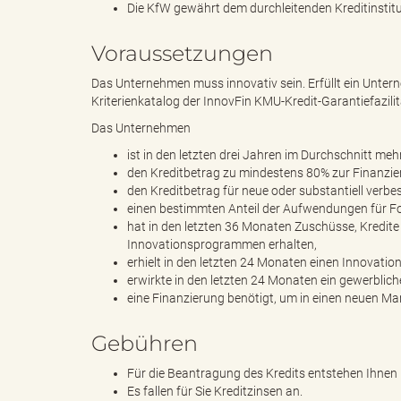
Die KfW gewährt dem durchleitenden Kreditinstitu
Voraussetzungen
B
Das Unternehmen muss innovativ sein. Erfüllt ein Unte
Kriterienkatalog der InnovFin KMU-Kredit-Garantiefazilitä
Das Unternehmen
ö
ist in den letzten drei Jahren im Durchschnitt m
den Kreditbetrag zu mindestens 80% zur Finanzie
den Kreditbetrag für neue oder substantiell verbe
einen bestimmten Anteil der Aufwendungen für F
hat in den letzten 36 Monaten Zuschüsse, Kredit
r
Innovationsprogrammen erhalten,
erhielt in den letzten 24 Monaten einen Innovatio
erwirkte in den letzten 24 Monaten ein gewerblich
eine Finanzierung benötigt, um in einen neuen Mar
d
Gebühren
Für die Beantragung des Kredits entstehen Ihnen
Es fallen für Sie Kreditzinsen an.
e