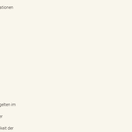
ationen
gelten im
er
keit der