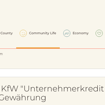
County
Community Life
Economy
em
r KfW "Unternehmerkredit
6 Gewährung