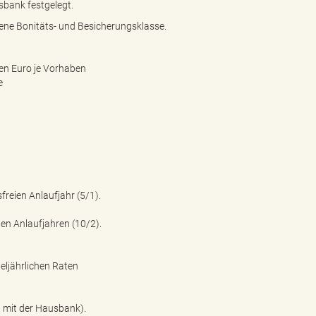
sbank festgelegt.
bene Bonitäts- und Besicherungsklasse.
nen Euro je Vorhaben
e
freien Anlaufjahr (5/1).
ien Anlaufjahren (10/2).
teljährlichen Raten
g mit der Hausbank).