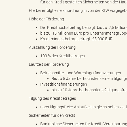
für den Kredit gestellten Sicherheiten von der Hau
Hierbei erfolgt eine Einordnung in von der KfW vorgege
Höhe der Förderung
k
Der Kredithöchstbetrag beträgt: bis zu 7,5 Millio
bis zu 15 Millionen Euro pro Unternehmensgrupp
Kreditmindestbetrag beträgt: 25.000 EUR
r
Auszahlung der Förderung
100 % des Kreditbetrages
Laufzeit der Förderung
e
Betriebsmittel- und Warenlagerfinanzierungen
Bis zu 5 Jahre bei höchstens einem tilgungs
Investitionsfinanzierungen
bis zu 10 Jahre bei höchstens 2 tilgungsfre
i
Tilgung des Kreditbetrages
nach tilgungsfreier Anlaufzeit in gleich hohen vier
Sicherheiten für den Kredit
s
Bankübliche Sicherheiten für Kredit (Vereinbarun