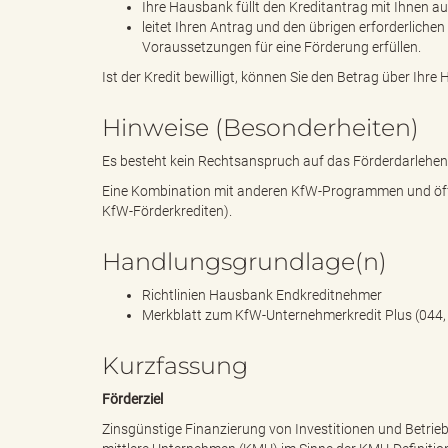
e
Ihre Hausbank füllt den Kreditantrag mit Ihnen a
leitet Ihren Antrag und den übrigen erforderliche
Voraussetzungen für eine Förderung erfüllen.
Ist der Kredit bewilligt, können Sie den Betrag über Ih
l
Hinweise (Besonderheiten)
Es besteht kein Rechtsanspruch auf das Förderdarlehen
i
Eine Kombination mit anderen KfW-Programmen und öffen
KfW-Förderkrediten).
Handlungsgrundlage(n)
n
Richtlinien Hausbank Endkreditnehmer
Merkblatt zum KfW-Unternehmerkredit Plus (044,
Kurzfassung
k
Förderziel
Zinsgünstige Finanzierung von Investitionen und Betrieb