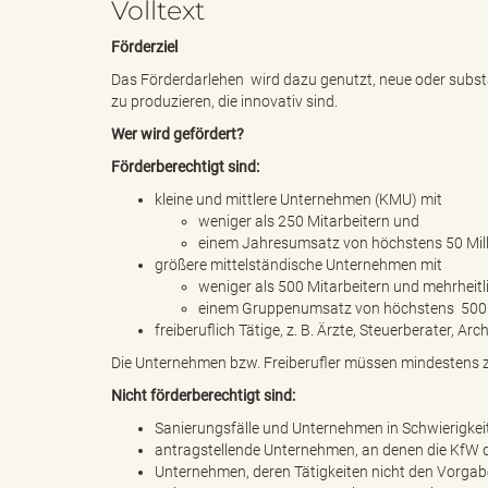
Volltext
Förderziel
e
e
Das Förderdarlehen wird dazu genutzt, neue oder substa
zu produzieren, die innovativ sind.
Wer wird gefördert?
n
r
Förderberechtigt sind:
kleine und mittlere Unternehmen (KMU) mit
weniger als 250 Mitarbeitern und
einem Jahresumsatz von höchstens 50 Mill
d
i
größere mittelständische Unternehmen mit
weniger als 500 Mitarbeitern und mehrheitli
einem Gruppenumsatz von höchstens 500 M
freiberuflich Tätige, z. B. Ärzte, Steuerberater, Arc
e
n
Die Unternehmen bzw. Freiberufler müssen mindestens 
Nicht förderberechtigt sind:
Sanierungsfälle und Unternehmen in Schwierigkei
antragstellende Unternehmen, an denen die KfW dir
s
g
Unternehmen, deren Tätigkeiten nicht den Vorga