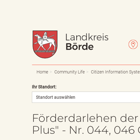
W
L
a
e
Home
Community Life
Citizen Information Syst
Ihr Standort:
Standort auswählen
p
t
Förderdarlehen de
Plus" - Nr. 044, 04
p
t