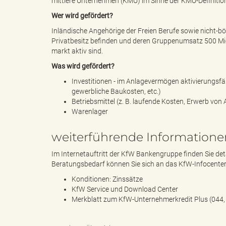
mittlere Unternehmen (KMU) im Sinne der KMU-Definitio
l
Wer wird gefördert?
Inländische Angehörige der Freien Berufe sowie nicht-bö
Privatbesitz befinden und deren Gruppenumsatz 500 Mio.
e
markt aktiv sind.
Was wird gefördert?
Investitionen - im Anlagevermögen aktivierungsfä
gewerbliche Baukosten, etc.)
a
Betriebsmittel (z. B. laufende Kosten, Erwerb von
Warenlager
weiterführende Informatione
d
Im Internetauftritt der KfW Bankengruppe finden Sie de
Beratungsbedarf können Sie sich an das KfW-Infocente
Konditionen: Zinssätze
s
KfW Service und Download Center
Merkblatt zum KfW-Unternehmerkredit Plus (044,