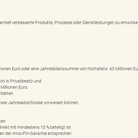
ntiell verbesserte Produkte, Prozesse oder Dienstleistungen zu entwicke
ionen Euro oder eine Jahresbilanzsumme von höchstens 43 Millionen Eu
ch in Privatbesitz und
illionen Euro.
hitekten
zwei Jahresabschlüsse vorweisen können.
ten
ekt mit mindestens 10 % beteiligt ist
ben der InnovFin-Garantie entsprechen