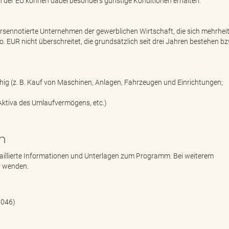
n der EU können dabei besonders günstige Konditionen erhalten.
rsennotierte Unternehmen der gewerblichen Wirtschaft, die sich mehrheitl
 EUR nicht überschreitet, die grundsätzlich seit drei Jahren bestehen b
hig (z. B. Kauf von Maschinen, Anlagen, Fahrzeugen und Einrichtungen;
 Aktiva des Umlaufvermögens, etc.)
n
taillierte Informationen und Unterlagen zum Programm. Bei weiterem
r wenden.
 046)