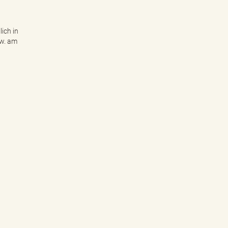
ich in
zw. am