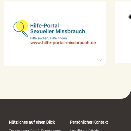
H
i
l
f
e
-
P
o
r
t
a
Nützliches auf einen Blick
Persönlicher Kontakt
l
S