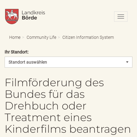
N
a
v
i
Home
Community Life
Citizen Information System
g
a
Ihr Standort:
t
i
Standort auswählen
o
n
e
Filmförderung des
i
Bundes für das
n
-
Drehbuch oder
/
a
Treatment eines
u
s
Kinderfilms beantragen
b
l