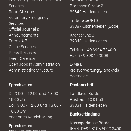
Emergency Call & Emergency
Landkreis Börde
e
Services
Bornsche Straße 2
x
Road Closures
39340 Haldensleben
u
Veterinary Emergency
Triftstraße 9-10
e
Services
39387 Oschersleben (Bode)
l
Official Journal &
l
Announcements
Kronesruhe 8
e
Forms A-Z
39340 Haldensleben
r
Online Services
Telefon: +49 3904 7240-0
M
Press Releases
Fax: +49 3904 49008
i
Event Calendar
s
Open Jobs in Administration
E-Mail:
s
Administrative Structure
kreisverwaltung@landkreis-
b
boerde.de
r
Sprechzeiten
Postanschrift
a
u
Di. 9:00 - 12:00 und 13:00 -
Landkreis Börde
c
18:00 Uhr
Postfach 10 01 53
h
Do. 9:00 - 12:00 und 13:00 -
39331 Haldensleben
16:00 Uhr
Bankverbindung
oder nach Vereinbarung
Kreissparkasse Börde
Sprechzeiten
IBAN: DE96 8105 5000 3400