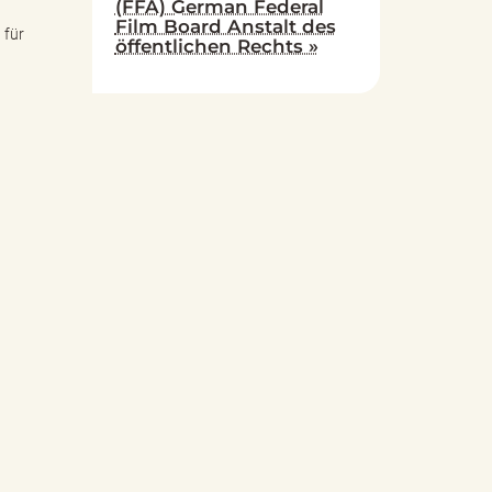
(FFA) German Federal
Film Board Anstalt des
 für
öffentlichen Rechts »