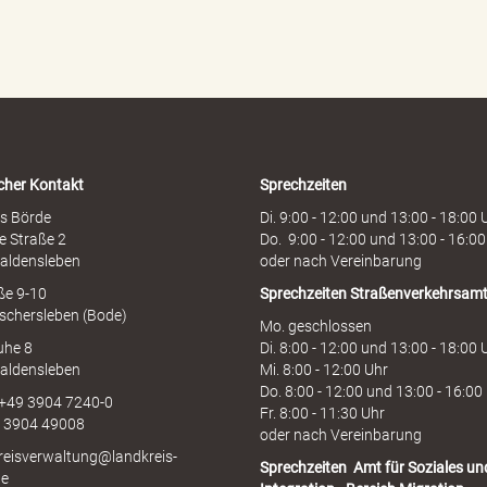
d
e
n
h
o
t
l
i
cher Kontakt
Sprechzeiten
n
e
s Börde
Di. 9:00 - 12:00 und 13:00 - 18:00 
e Straße 2
Do. 9:00 - 12:00 und 13:00 - 16:00
aldensleben
oder nach Vereinbarung
aße 9-10
Sprechzeiten
Straßenverkehrsam
schersleben (Bode)
Mo. geschlossen
uhe 8
Di. 8:00 - 12:00 und 13:00 - 18:00 
aldensleben
Mi. 8:00 - 12:00 Uhr
Do. 8:00 - 12:00 und 13:00 - 16:00
 +49 3904 7240-0
Fr. 8:00 - 11:30 Uhr
9 3904 49008
oder nach Vereinbarung
kreisverwaltung@landkreis-
Sprechzeiten
Amt für Soziales un
de