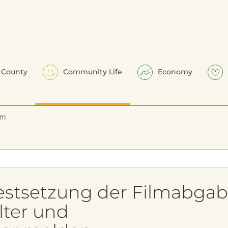
County
Community Life
Economy
em
estsetzung der Filmabga
lter und