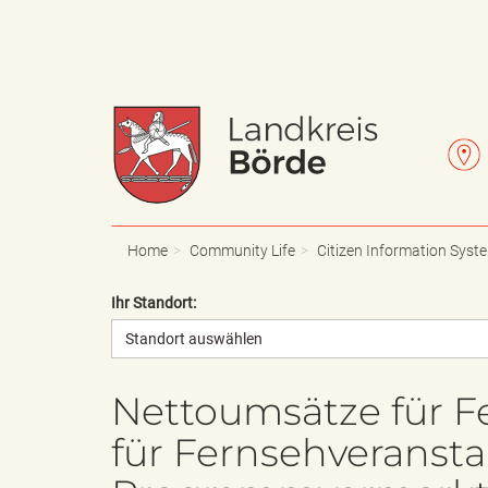
W
L
a
e
Home
Community Life
Citizen Information Syst
Ihr Standort:
Standort auswählen
p
t
Nettoumsätze für F
für Fernsehveransta
p
t