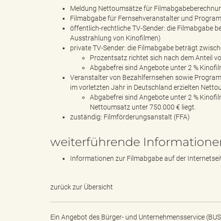
Meldung Nettoumsätze für Filmabgabeberechnun
Filmabgabe für Fernsehveranstalter und Progra
öffentlich-rechtliche TV-Sender: die Filmabgabe b
Ausstrahlung von Kinofilmen)
"
private TV-Sender: die Filmabgabe beträgt zwisc
Prozentsatz richtet sich nach dem Anteil 
Abgabefrei sind Angebote unter 2 % Kinofi
Veranstalter von Bezahlfernsehen sowie Programm
.
im vorletzten Jahr in Deutschland erzielten Net
Abgabefrei sind Angebote unter 2 % Kinofil
Nettoumsatz unter 750.000 € liegt.
zuständig: Filmförderungsanstalt (FFA)
T
weiterführende Informatione
Informationen zur Filmabgabe auf der Internetsei
h
zurück zur Übersicht
Ein Angebot des
Bürger- und Unternehmensservice (BUS