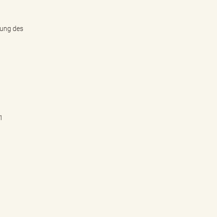
rung des
1