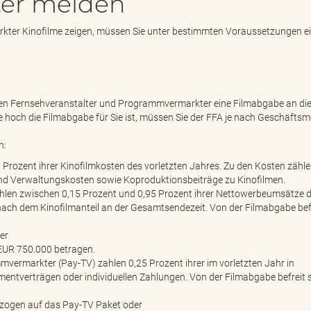
er melden
kter Kinofilme zeigen, müssen Sie unter bestimmten Voraussetzungen e
en Fernsehveranstalter und Programmvermarkter eine Filmabgabe an di
 hoch die Filmabgabe für Sie ist, müssen Sie der FFA je nach Geschäftsm
n:
3 Prozent ihrer Kinofilmkosten des vorletzten Jahres. Zu den Kosten zähl
und Verwaltungskosten sowie Koproduktionsbeiträge zu Kinofilmen.
ahlen zwischen 0,15 Prozent und 0,95 Prozent ihrer Nettowerbeumsätze 
 nach dem Kinofilmanteil an der Gesamtsendezeit. Von der Filmabgabe bef
er
EUR 750.000 betragen.
vermarkter (Pay-TV) zahlen 0,25 Prozent ihrer im vorletzten Jahr in
ntverträgen oder individuellen Zahlungen. Von der Filmabgabe befreit 
bezogen auf das Pay-TV Paket oder