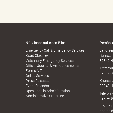
l
l
p
l
h
e
e
r
n
M
-
e
i
W
s
a
s
r
b
Nützliches auf einen Blick
Persönli
n
r
a
-
Emergency Call & Emergency Services
Landkrei
a
A
Road Closures
Bornsch
u
p
Veterinary Emergency Services
39340 H
c
p
Official Journal & Announcements
h
Triftstr
N
d
Forms A-Z
39387 O
I
Online Services
N
Press Releases
Kronesr
A
Event Calendar
39340 H
Open Jobs in Administration
s
Telefon:
Administrative Structure
Fax: +4
E-Mail: 
boerde.