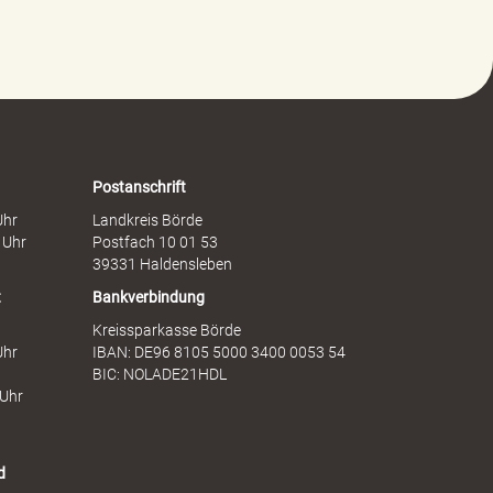
t
c
g
h
e
a
g
f
e
t
n
s
F
d
r
i
a
e
Postanschrift
u
n
Uhr
Landkreis Börde
e
s
 Uhr
Postfach 10 01 53
n
t
39331 Haldensleben
t
Bankverbindung
Kreissparkasse Börde
Uhr
IBAN: DE96 8105 5000 3400 0053 54
BIC: NOLADE21HDL
 Uhr
d