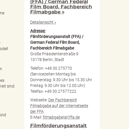
(FFA) / German Federal
Film Board, Fachbereich
Filmabgabe »
ine
Detailansicht »
Adresse:
Filmförderungsanstalt (FFA) /
German Federal Film Board,
e
Fachbereich Filmabgabe
odell
Große Präsidentenstraße 9
10178 Berlin, Stadt
Telefon: +49 30 275770
en
(Servicezeiten Montag bis
Donnerstag: 9.30 Uhr bis 15.30 Uhr
des
Freitag: 9.30 Uhr bis 12.00 Uhr)
reit sind
Telefax: +49 30 27577222
Webseite:
Der Fachbereich
Filmabgabe auf der Internetseite
der FFA
sind
E-Mail:
filmabgabe(at)ffa.de
Filmförderungsanstalt