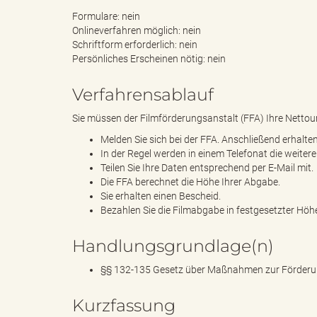
Formulare: nein
Onlineverfahren möglich: nein
Schriftform erforderlich: nein
B
Persönliches Erscheinen nötig: nein
Verfahrensablauf
ö
Sie müssen der Filmförderungsanstalt (FFA) Ihre Netto
Melden Sie sich bei der FFA. Anschließend erhalten
In der Regel werden in einem Telefonat die weit
Teilen Sie Ihre Daten entsprechend per E-Mail mit.
Die FFA berechnet die Höhe Ihrer Abgabe.
r
Sie erhalten einen Bescheid.
Bezahlen Sie die Filmabgabe in festgesetzter Höh
Handlungsgrundlage(n)
d
§§ 132-135 Gesetz über Maßnahmen zur Förderun
Kurzfassung
e