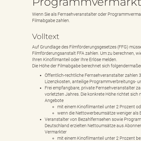
Programmvermarkt
Wenn Sie als Fernsehveranstalter oder Programmvermar
e
e
Filmabgabe zahlen.
Volltext
n
r
Auf Grundlage des Filmförderungsgesetzes (FFG) müss
Filmförderungsanstalt FFA zahlen. Um zu berechnen, wie
Ihren Kinofilmanteil oder Ihre Erlöse melden.
Die Höhe der Filmabgabe berechnet sich folgendermaße
d
i
Öffentlich-rechtliche Fernsehveranstalter zahlen 
Lizenzkosten, anteilige Programmverbreitungs- 
Frei empfangbare, private Fernsehveranstalter z
vorletzten Jahres. Die konkrete Höhe richtet sich
Angebote
e
n
mit einem Kinofilmanteil unter 2 Prozent od
wenn die Nettowerbeumsätze weniger als 
Veranstalter von Bezahlfernsehen sowie Programm
Deutschland erzielten Nettoumsätze aus Abonneme
s
g
Vermarkter
mit einem Kinofilmanteil unter 2 Prozent 