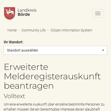
N
a
v
i
Home
Community Life
Citizen Information System
g
a
Ihr Standort:
t
i
Standort auswählen
o
n
e
Erweiterte
i
Melderegisterauskunft
n
-
beantragen
/
a
u
Volltext
s
b
Um eine erweiterte Auskunft über einzelne bestimmte Personen zu
l
erhalten müssen Sie ein berechtigtes Interesse daran glaubhaft