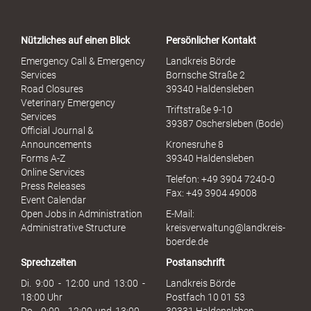
r
t
a
Nützliches auf einen Blick
Persönlicher Kontakt
l
S
Emergency Call & Emergency
Landkreis Börde
e
Services
Bornsche Straße 2
x
Road Closures
39340 Haldensleben
u
Veterinary Emergency
Triftstraße 9-10
e
Services
39387 Oschersleben (Bode)
l
Official Journal &
l
Announcements
Kronesruhe 8
e
Forms A-Z
39340 Haldensleben
r
Online Services
Telefon: +49 3904 7240-0
M
Press Releases
Fax: +49 3904 49008
i
Event Calendar
s
Open Jobs in Administration
E-Mail:
s
Administrative Structure
kreisverwaltung@landkreis-
b
boerde.de
r
Sprechzeiten
Postanschrift
a
u
Di. 9:00 - 12:00 und 13:00 -
Landkreis Börde
c
18:00 Uhr
Postfach 10 01 53
h