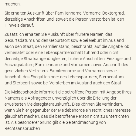
e
machen.
n
Sie erhalten Auskunft über Familienname, Vorname, Doktorgrad,
d
derzeitige Anschriften und, soweit die Person verstorben ist, den
e
Hinweis darauf.
n
Zusätzlich erhalten Sie Auskunft über frühere Namen, das
Geburtsdatum und den Geburtsort sowie bei Geburt im Ausland
auch den Staat, den Familienstand, beschränkt, auf die Angabe, ob
verheiratet oder eine Lebenspartnerschaft führend oder nicht,
derzeitige Staatsangehörigkeiten, frühere Anschriften, Einzugs- und
Auszugsdatum, Familienname und Vornamen sowie Anschrift des
gesetzlichen Vertreters, Familienname und Vornamen sowie
Anschrift des Ehegatten oder des Lebenspartners, Sterbedatum
und Sterbeort sowie bei Versterben im Ausland auch den Staat.
Die Meldebehörde informiert die betroffene Person mit Angabe Ihres
Namens als Abfragender unverzüglich über die Erteilung der
erweiterten Melderegisterauskunft.. Dies können Sie verhindern,
wenn Sie hier gegenüber der Meldebehörde ein rechtliches Interesse
glaubhaft machen, das die betroffene Person nicht zu unterrichten
ist. Als besonderer Grund gilt die Geltendmachung von
Rechtsansprüchen