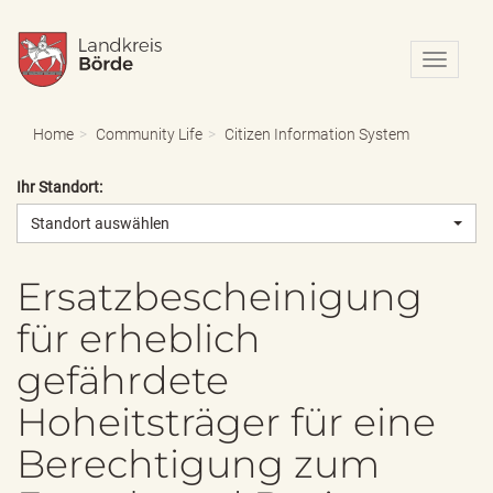
N
a
v
i
Home
Community Life
Citizen Information System
g
a
Ihr Standort:
t
i
Standort auswählen
o
n
e
Ersatzbescheinigung
i
für erheblich
n
-
gefährdete
/
a
Hoheitsträger für eine
u
s
Berechtigung zum
b
l