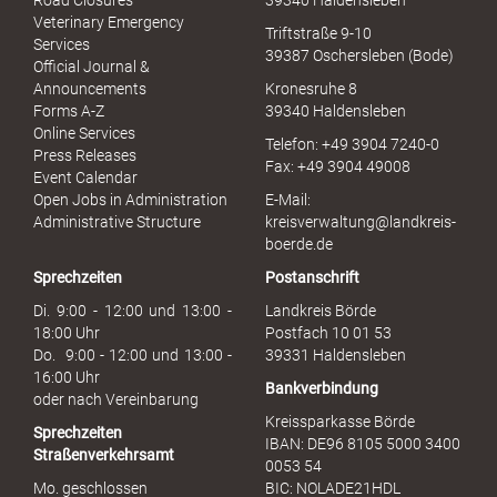
Road Closures
39340 Haldensleben
u
Veterinary Emergency
Triftstraße 9-10
e
Services
39387 Oschersleben (Bode)
l
Official Journal &
l
Announcements
Kronesruhe 8
e
Forms A-Z
39340 Haldensleben
r
Online Services
Telefon: +49 3904 7240-0
M
Press Releases
Fax: +49 3904 49008
i
Event Calendar
s
Open Jobs in Administration
E-Mail:
s
Administrative Structure
kreisverwaltung@landkreis-
b
boerde.de
r
Sprechzeiten
Postanschrift
a
u
Di. 9:00 - 12:00 und 13:00 -
Landkreis Börde
c
18:00 Uhr
Postfach 10 01 53
h
Do. 9:00 - 12:00 und 13:00 -
39331 Haldensleben
16:00 Uhr
Bankverbindung
oder nach Vereinbarung
Kreissparkasse Börde
Sprechzeiten
IBAN: DE96 8105 5000 3400
Straßenverkehrsamt
0053 54
Mo. geschlossen
BIC: NOLADE21HDL