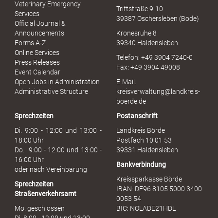
u
Veterinary Emergency
Triftstraße 9-10
e
Services
39387 Oschersleben (Bode)
l
Official Journal &
l
Announcements
Kronesruhe 8
e
Forms A-Z
39340 Haldensleben
r
Online Services
Telefon: +49 3904 7240-0
M
Press Releases
Fax: +49 3904 49008
i
Event Calendar
s
Open Jobs in Administration
E-Mail:
s
Administrative Structure
kreisverwaltung@landkreis-
b
boerde.de
r
Sprechzeiten
Postanschrift
a
u
Di. 9:00 - 12:00 und 13:00 -
Landkreis Börde
c
18:00 Uhr
Postfach 10 01 53
h
Do. 9:00 - 12:00 und 13:00 -
39331 Haldensleben
16:00 Uhr
Bankverbindung
oder nach Vereinbarung
Kreissparkasse Börde
Sprechzeiten
IBAN: DE96 8105 5000 3400
Straßenverkehrsamt
0053 54
Mo. geschlossen
BIC: NOLADE21HDL