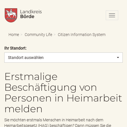
N
a
v
i
Home
Community Life
Citizen Information System
g
a
Ihr Standort:
t
i
Standort auswählen
o
n
e
Erstmalige
i
Beschäftigung von
n
-
Personen in Heimarbeit
/
a
melden
u
s
b
Sie möchten erstmals Menschen in Heimarbeit nach dem
l
Heimarbeitsgesetz (HAG) beschäftigen? Dann müssen Sie die