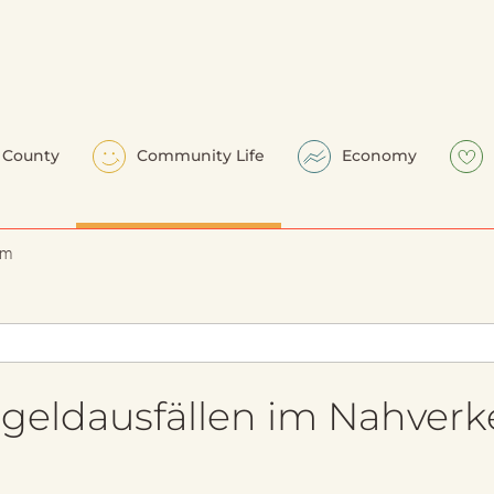
County
Community Life
Economy
em
rgeldausfällen im Nahverk