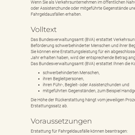
Wenn Sie als Verkehrsunternehmen im öffentlichen Nahv
oder Assistenzhunde oder mitgeführte Gegenstände unen
Fahrgeldausfällen erhalten.
e
e
Volltext
Das Bundesverwaltungsamt (BVA) erstattet Verkehrsunt
n
r
Beförderung schwerbehinderter Menschen und ihrer Beg
Sie können eine Erstattungsleistung für ein abgeschlos
Jahr erhalten haben, wird der entsprechende Betrag an
Das Bundesverwaltungsamt (BVA) erstattet Ihnen die K
d
i
schwerbehinderten Menschen,
ihren Begleitpersonen,
ihren Führ-, Begleit- oder Assistenzhunden und
mitgeführten Gegenständen, zum Beispiel Handge
e
n
Die Höhe der Rückerstattung hängt vom jeweiligen Prozen
Erstattungssatz ab.
Voraussetzungen
s
g
Erstattung für Fahrgeldausfälle können beantragen: