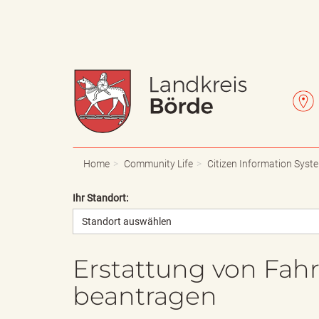
W
L
a
e
Home
Community Life
Citizen Information Syst
Ihr Standort:
Standort auswählen
p
t
Erstattung von Fah
beantragen
p
t