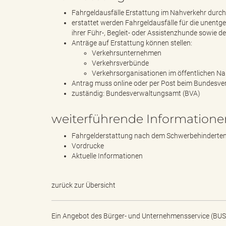
e
Fahrgeldausfälle Erstattung im Nahverkehr durc
erstattet werden Fahrgeldausfälle für die unentg
ihrer Führ-, Begleit- oder Assistenzhunde sowie 
Anträge auf Erstattung können stellen:
l
Verkehrsunternehmen
Verkehrsverbünde
Verkehrsorganisationen im öffentlichen N
Antrag muss online oder per Post beim Bundesve
i
zuständig: Bundesverwaltungsamt (BVA)
weiterführende Informatione
Fahrgelderstattung nach dem Schwerbehindertenr
n
Vordrucke
Aktuelle Informationen
k
zurück zur Übersicht
Ein Angebot des
Bürger- und Unternehmensservice (BUS