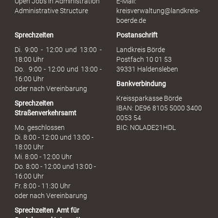
Open Jobs in Administration
E-Mail:
s
Administrative Structure
kreisverwaltung@landkreis-
b
boerde.de
r
Sprechzeiten
Postanschrift
a
u
Di. 9:00 - 12:00 und 13:00 -
Landkreis Börde
c
18:00 Uhr
Postfach 10 01 53
h
Do. 9:00 - 12:00 und 13:00 -
39331 Haldensleben
16:00 Uhr
Bankverbindung
oder nach Vereinbarung
Kreissparkasse Börde
Sprechzeiten
IBAN: DE96 8105 5000 3400
Straßenverkehrsamt
0053 54
Mo. geschlossen
BIC: NOLADE21HDL
Di. 8:00 - 12:00 und 13:00 -
18:00 Uhr
Mi. 8:00 - 12:00 Uhr
Do. 8:00 - 12:00 und 13:00 -
16:00 Uhr
Fr. 8:00 - 11:30 Uhr
oder nach Vereinbarung
Sprechzeiten
Amt für