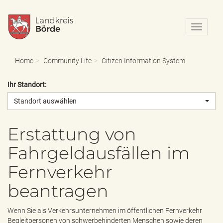
N
a
v
i
Home
Community Life
Citizen Information System
g
a
Ihr Standort:
t
i
Standort auswählen
o
n
e
Erstattung von
i
Fahrgeldausfällen im
n
-
Fernverkehr
/
a
beantragen
u
s
b
Wenn Sie als Verkehrsunternehmen im öffentlichen Fernverkehr
l
Begleitpersonen von schwerbehinderten Menschen sowie deren