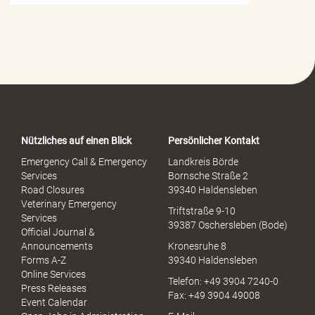
i
l
f
e
-
P
o
r
t
a
Nützliches auf einen Blick
Persönlicher Kontakt
l
S
Emergency Call & Emergency
Landkreis Börde
e
Services
Bornsche Straße 2
x
Road Closures
39340 Haldensleben
u
Veterinary Emergency
Triftstraße 9-10
e
Services
39387 Oschersleben (Bode)
l
Official Journal &
l
Announcements
Kronesruhe 8
e
Forms A-Z
39340 Haldensleben
r
Online Services
Telefon: +49 3904 7240-0
M
Press Releases
Fax: +49 3904 49008
i
Event Calendar
s