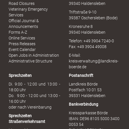
x
Road Closures
39340 Haldensleben
u
Veterinary Emergency
Triftstraße 9-10
e
Services
39387 Oschersleben (Bode)
l
Official Journal &
l
Announcements
Kronesruhe 8
e
Forms A-Z
39340 Haldensleben
r
Online Services
Telefon: +49 3904 7240-0
M
Press Releases
Fax: +49 3904 49008
i
Event Calendar
s
Open Jobs in Administration
E-Mail:
s
Administrative Structure
kreisverwaltung@landkreis-
b
boerde.de
r
Sprechzeiten
Postanschrift
a
u
Di. 9:00 - 12:00 und 13:00 -
Landkreis Börde
c
18:00 Uhr
Postfach 10 01 53
h
Do. 9:00 - 12:00 und 13:00 -
39331 Haldensleben
16:00 Uhr
Bankverbindung
oder nach Vereinbarung
Kreissparkasse Börde
Sprechzeiten
IBAN: DE96 8105 5000 3400
Straßenverkehrsamt
0053 54