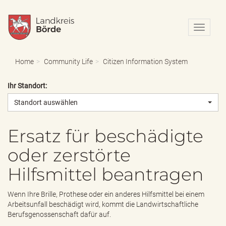
N
a
v
i
Home
Community Life
Citizen Information System
g
a
Ihr Standort:
t
i
Standort auswählen
o
n
e
Ersatz für beschädigte
i
oder zerstörte
n
-
Hilfsmittel beantragen
/
a
u
Wenn Ihre Brille, Prothese oder ein anderes Hilfsmittel bei einem
s
Arbeitsunfall beschädigt wird, kommt die Landwirtschaftliche
b
Berufsgenossenschaft dafür auf.
l