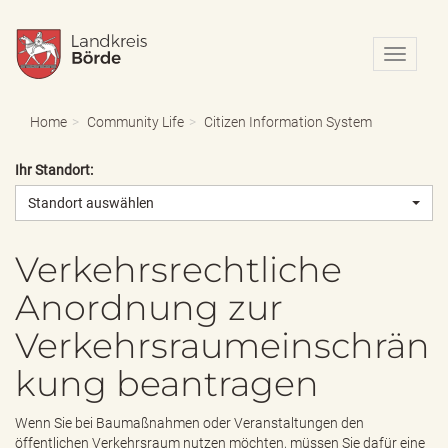
N
a
v
i
Home
Community Life
Citizen Information System
g
a
Ihr Standort:
t
i
Standort auswählen
o
n
e
Verkehrsrechtliche
i
Anordnung zur
n
-
Verkehrsraumeinschrän
/
a
kung beantragen
u
s
b
Wenn Sie bei Baumaßnahmen oder Veranstaltungen den
l
öffentlichen Verkehrsraum nutzen möchten, müssen Sie dafür eine