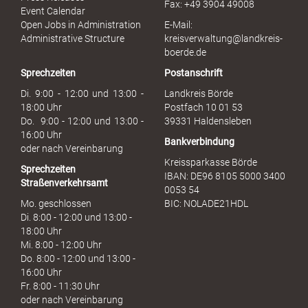
Fax: +49 3904 49008
i
Event Calendar
s
Open Jobs in Administration
E-Mail:
s
Administrative Structure
kreisverwaltung@landkreis-
b
boerde.de
r
Sprechzeiten
Postanschrift
a
u
Di. 9:00 - 12:00 und 13:00 -
Landkreis Börde
c
18:00 Uhr
Postfach 10 01 53
h
Do. 9:00 - 12:00 und 13:00 -
39331 Haldensleben
16:00 Uhr
Bankverbindung
oder nach Vereinbarung
Kreissparkasse Börde
Sprechzeiten
IBAN: DE96 8105 5000 3400
Straßenverkehrsamt
0053 54
Mo. geschlossen
BIC: NOLADE21HDL
Di. 8:00 - 12:00 und 13:00 -
18:00 Uhr
Mi. 8:00 - 12:00 Uhr
Do. 8:00 - 12:00 und 13:00 -
16:00 Uhr
Fr. 8:00 - 11:30 Uhr
oder nach Vereinbarung