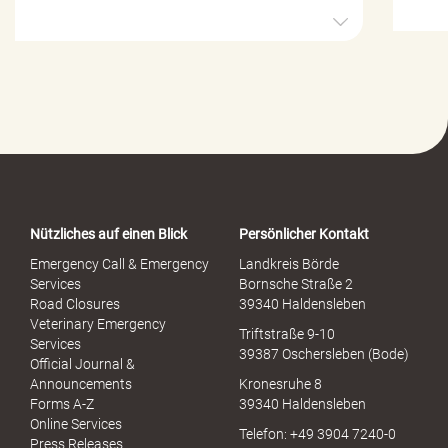
H
i
l
f
e
-
P
o
r
t
a
Nützliches auf einen Blick
Persönlicher Kontakt
l
S
Emergency Call & Emergency
Landkreis Börde
e
Services
Bornsche Straße 2
x
Road Closures
39340 Haldensleben
u
Veterinary Emergency
Triftstraße 9-10
e
Services
39387 Oschersleben (Bode)
l
Official Journal &
l
Announcements
Kronesruhe 8
e
Forms A-Z
39340 Haldensleben
r
Online Services
Telefon: +49 3904 7240-0
M
Press Releases