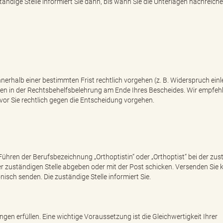
ndige Stelle informiert Sie dann, bis wann Sie die Unterlagen nachreich
nerhalb einer bestimmten Frist rechtlich vorgehen (z. B. Widerspruch einl
hen in der Rechtsbehelfsbelehrung am Ende Ihres Bescheides. Wir empfeh
evor Sie rechtlich gegen die Entscheidung vorgehen.
 Führen der Berufsbezeichnung „Orthoptistin“ oder „Orthoptist“ bei der zu
r zuständigen Stelle abgeben oder mit der Post schicken. Versenden Sie 
isch senden. Die zuständige Stelle informiert Sie.
ngen erfüllen. Eine wichtige Voraussetzung ist die Gleichwertigkeit Ihrer