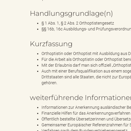
l
Handlungsgrundlage(n)
§ 1 Abs. 1, § 2 Abs. 2 Orthoptistengesetz
e
§§ 16b, 16c Ausbildungs- und Prüfungsverordnung
Kurzfassung
Orthoptistin oder Orthoptist mit Ausbildung aus D
a
Für die Arbeit als Orthoptistin oder Orthoptist be
Mit der Erlaubnis darf man sich offiziell „Orthopti
Auch mit einer Berufsqualifikation aus einem soge
Drittstaaten sind alle Staaten, die nicht zur Eu
d
gehören.
weiterführende Informatione
Informationen zur Anerkennung ausländischer Be
s
Finanzielle Hilfen für das Anerkennungsverfahren
Öffentlich bestellte Übersetzerinnen und Übersetz
Gemeinsamer Europäischer Referenzrahmen für 
Verfahren nach dem Bundesvertriebenengesetz