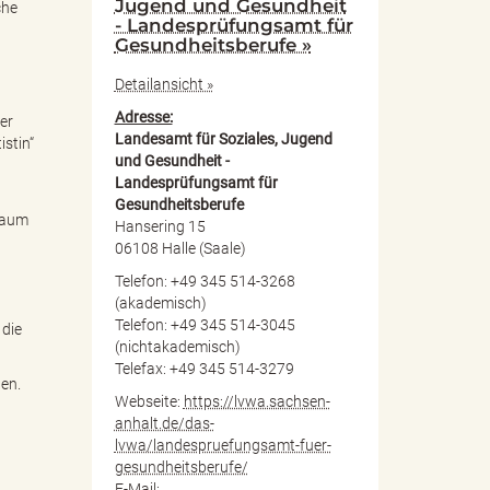
Jugend und Gesundheit
che
- Landesprüfungsamt für
Gesundheitsberufe »
Detailansicht »
Adresse:
er
Landesamt für Soziales, Jugend
istin“
und Gesundheit -
Landesprüfungsamt für
Gesundheitsberufe
sraum
Hansering 15
06108 Halle (Saale)
Telefon: +49 345 514-3268
(akademisch)
Telefon: +49 345 514-3045
 die
(nichtakademisch)
Telefax: +49 345 514-3279
len.
Webseite:
https://lvwa.sachsen-
anhalt.de/das-
lvwa/landespruefungsamt-fuer-
gesundheitsberufe/
E-Mail: