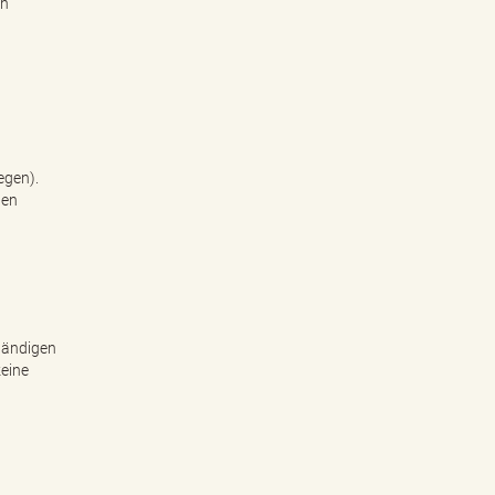
en
egen).
len
ständigen
keine