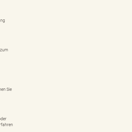
ung
s zum
nen Sie
oder
rfahren