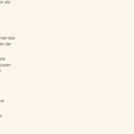
on als
Ihnen das
ren der
die
müssen
n
hre
n.