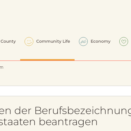
County
Community Life
Economy
em
en der Berufsbezeichnun
tstaaten beantragen