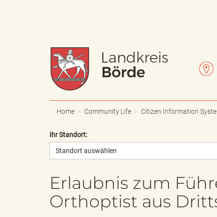
W
L
a
e
Home
Community Life
Citizen Information Syst
Ihr Standort:
Standort auswählen
p
t
Erlaubnis zum Führ
Orthoptist aus Drit
p
t