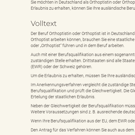
Sie möchten in Deutschland als Orthoptistin oder Orthopt
Erlaubnis zu erhalten, können Sie Ihre ausländische Ber
e
e
Volltext
Der Beruf Orthoptistin oder Orthoptist ist in Deutschland
Orthoptist arbeiten können, brauchen Sie eine staatliche 
n
r
oder „Orthoptist“ führen und in dem Beruf arbeiten.
Auch mit einer Berufsqualifikation aus einem sogenannte
zuständigen Stelle erhalten. Drittstaaten sind alle Sta
(EWR) oder der Schweiz gehören.
d
i
Um die Erlaubnis zu erhalten, müssen Sie Ihre ausländis
Im Anerkennungsverfahren vergleicht die zuständige Ste
Berufsqualifikation und prüft die Gleichwertigkeit. Die G
Erteilung der staatlichen Erlaubnis.
e
n
Neben der Gleichwertigkeit der Berufsqualifikation müsse
Weitere Voraussetzungen sind z. B. ausreichende deuts
Wenn Ihre Berufsqualifikation aus der EU, dem EWR ode
s
g
Den Antrag für das Verfahren können Sie auch aus dem A