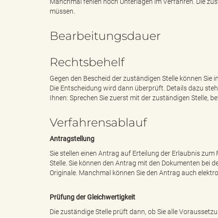
Manchmal fehlen noch Unterlagen im Verfahren. Die zustä
müssen.
Bearbeitungsdauer
B
Rechtsbehelf
Gegen den Bescheid der zuständigen Stelle können Sie in
ö
Die Entscheidung wird dann überprüft. Details dazu ste
Ihnen: Sprechen Sie zuerst mit der zuständigen Stelle, b
Verfahrensablauf
r
Antragstellung
Sie stellen einen Antrag auf Erteilung der Erlaubnis zum
Stelle. Sie können den Antrag mit den Dokumenten bei de
d
Originale. Manchmal können Sie den Antrag auch elektron
Prüfung der Gleichwertigkeit
Die zuständige Stelle prüft dann, ob Sie alle Voraussetzu
e