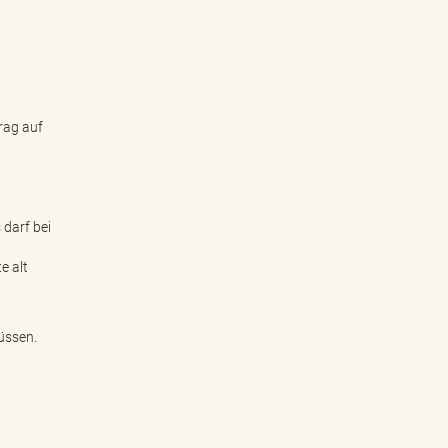
rag auf
darf bei
e alt
müssen.