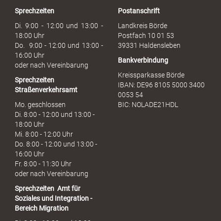
r
Sprechzeiten
Postanschrift
a
u
Di. 9:00 - 12:00 und 13:00 -
Landkreis Börde
c
18:00 Uhr
Postfach 10 01 53
h
Do. 9:00 - 12:00 und 13:00 -
39331 Haldensleben
16:00 Uhr
Bankverbindung
oder nach Vereinbarung
Kreissparkasse Börde
Sprechzeiten
IBAN: DE96 8105 5000 3400
Straßenverkehrsamt
0053 54
Mo. geschlossen
BIC: NOLADE21HDL
Di. 8:00 - 12:00 und 13:00 -
18:00 Uhr
Mi. 8:00 - 12:00 Uhr
Do. 8:00 - 12:00 und 13:00 -
16:00 Uhr
Fr. 8:00 - 11:30 Uhr
oder nach Vereinbarung
Sprechzeiten
Amt für
Soziales und Integration -
Bereich Migration