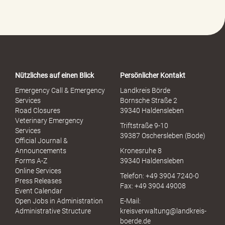
e
-
P
o
r
t
a
Nützliches auf einen Blick
Persönlicher Kontakt
l
S
Emergency Call & Emergency
Landkreis Börde
e
Services
Bornsche Straße 2
x
Road Closures
39340 Haldensleben
u
Veterinary Emergency
Triftstraße 9-10
e
Services
39387 Oschersleben (Bode)
l
Official Journal &
l
Announcements
Kronesruhe 8
e
Forms A-Z
39340 Haldensleben
r
Online Services
Telefon: +49 3904 7240-0
M
Press Releases
Fax: +49 3904 49008
i
Event Calendar
s
Open Jobs in Administration
E-Mail:
s
Administrative Structure
kreisverwaltung@landkreis-
b
boerde.de