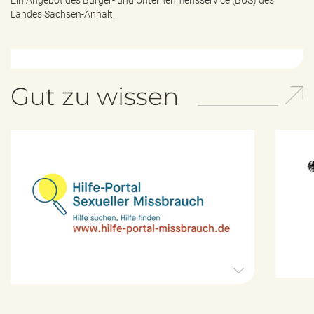
Ein Angebot des
Bürger- und Unternehmensservice (BUS) des
Landes Sachsen-Anhalt.
Gut zu wissen
H
i
l
f