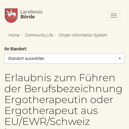
N
a
v
i
Home
Community Life
Citizen Information System
g
a
Ihr Standort:
t
i
Standort auswählen
o
n
e
Erlaubnis zum Führen
i
der Berufsbezeichnung
n
-
Ergotherapeutin oder
/
a
Ergotherapeut aus
u
s
EU/EWR/Schweiz
b
l