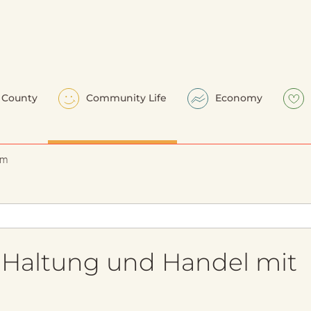
County
Community Life
Economy
em
, Haltung und Handel mit