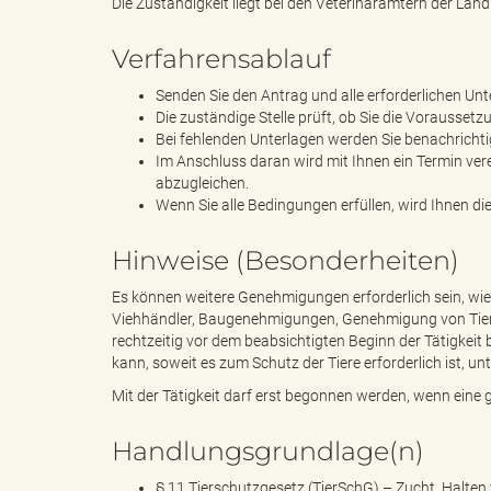
Die Zuständigkeit liegt bei den Veterinärämtern der Landk
Verfahrensablauf
"
Senden Sie den Antrag und alle erforderlichen Unt
Die zuständige Stelle prüft, ob Sie die Voraussetz
Bei fehlenden Unterlagen werden Sie benachricht
Im Anschluss daran wird mit Ihnen ein Termin ve
abzugleichen.
.
Wenn Sie alle Bedingungen erfüllen, wird Ihnen die 
Hinweise (Besonderheiten)
T
Es können weitere Genehmigungen erforderlich sein, wie
Viehhändler, Baugenehmigungen, Genehmigung von Tierv
rechtzeitig vor dem beabsichtigten Beginn der Tätigkei
kann, soweit es zum Schutz der Tiere erforderlich ist, u
h
Mit der Tätigkeit darf erst begonnen werden, wenn eine gü
Handlungsgrundlage(n)
§ 11 Tierschutzgesetz (TierSchG) – Zucht, Halten 