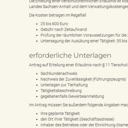
Die Erteilung einer tierschutzrechtlichen Erlaubnis ist 
Landes Sachsen-Anhalt und dem Verwaltungskostenges
Die Kosten betragen im Regelfall
k
25 bis 600 Euro
Gebühr nach Zeitaufwand
Prüfung der räumlichen Voraussetzungen für die
Untersagung der Ausübung einer Tätigkeit: 35 bis
r
erforderliche Unterlagen
Antrag auf Erteilung einer Erlaubnis nach § 11 Tierschu
e
Sachkundenachweis
Nachweis der Zuverlässigkeit (Führungszeugnis)
Unterlagen zur Tierhaltung
Tätigkeitsbeschreibung
gegebenenfalls Gewerbeanmeldung
i
Im Antrag müssen Sie außerdem folgende Angaben mac
Ihre geplante Tätigkeit
den Ort Ihrer Tätigkeit (Geschäftsadresse)
s
Inhaber des Betriebes oder der Einrichtung (Name