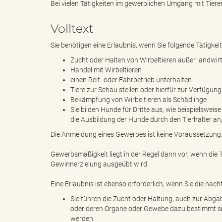
Bei vielen Tätigkeiten im gewerblichen Umgang mit Tiere
Volltext
e
e
Sie benötigen eine Erlaubnis, wenn Sie folgende Tätigkei
Zucht oder Halten von Wirbeltieren außer landwir
Handel mit Wirbeltieren
n
r
einen Reit- oder Fahrbetrieb unterhalten
Tiere zur Schau stellen oder hierfür zur Verfügung 
Bekämpfung von Wirbeltieren als Schädlinge
Sie bilden Hunde für Dritte aus, wie beispielsweis
d
i
die Ausbildung der Hunde durch den Tierhalter an
Die Anmeldung eines Gewerbes ist keine Voraussetzung
Gewerbsmäßigkeit liegt in der Regel dann vor, wenn die T
e
n
Gewinnerzielung ausgeübt wird.
Eine Erlaubnis ist ebenso erforderlich, wenn Sie die na
Sie führen die Zucht oder Haltung, auch zur Abga
s
g
oder deren Organe oder Gewebe dazu bestimmt sin
werden.