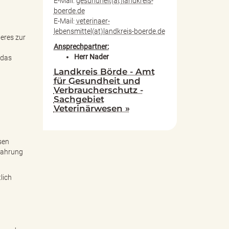
E-Mail:
gesundheit(at)landkreis-
n
boerde.de
E-Mail:
veterinaer-
lebensmittel(at)landkreis-boerde.de
teres zur
Ansprechpartner:
Herr Nader
 das
Landkreis Börde - Amt
für Gesundheit und
Verbraucherschutz -
Sachgebiet
Veterinärwesen »
sen
rfahrung
lich