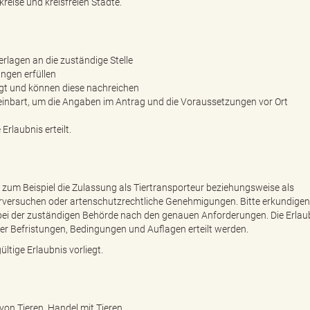
reise und kreisfreien Städte.
erlagen an die zuständige Stelle
ungen erfüllen
igt und können diese nachreichen
reinbart, um die Angaben im Antrag und die Voraussetzungen vor Ort
Erlaubnis erteilt.
 zum Beispiel die Zulassung als Tiertransporteur beziehungsweise als
ersuchen oder artenschutzrechtliche Genehmigungen. Bitte erkundigen 
t bei der zuständigen Behörde nach den genauen Anforderungen. Die Erlau
nter Befristungen, Bedingungen und Auflagen erteilt werden.
ltige Erlaubnis vorliegt.
von Tieren, Handel mit Tieren