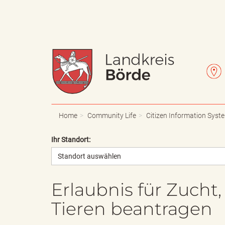
W
L
a
e
Home
Community Life
Citizen Information Syst
Ihr Standort:
Standort auswählen
p
t
Erlaubnis für Zucht
Tieren beantragen
p
t