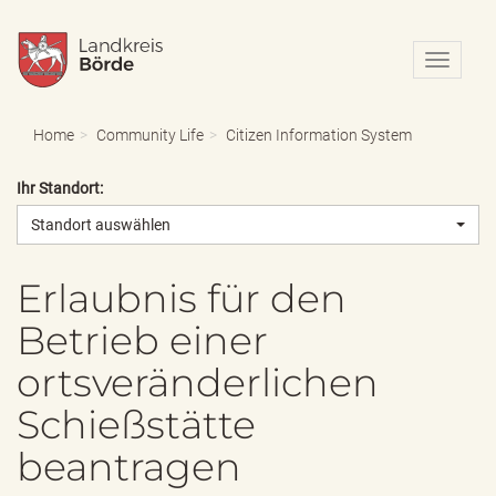
N
a
v
i
Home
Community Life
Citizen Information System
g
a
Ihr Standort:
t
i
Standort auswählen
o
n
e
Erlaubnis für den
i
Betrieb einer
n
-
ortsveränderlichen
/
a
Schießstätte
u
s
beantragen
b
l