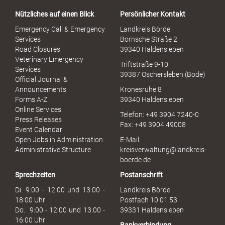
a
Nützliches auf einen Blick
Persönlicher Kontakt
l
S
Emergency Call & Emergency
Landkreis Börde
e
Services
Bornsche Straße 2
x
Road Closures
39340 Haldensleben
u
Veterinary Emergency
Triftstraße 9-10
e
Services
39387 Oschersleben (Bode)
l
Official Journal &
l
Announcements
Kronesruhe 8
e
Forms A-Z
39340 Haldensleben
r
Online Services
Telefon: +49 3904 7240-0
M
Press Releases
Fax: +49 3904 49008
i
Event Calendar
s
Open Jobs in Administration
E-Mail:
s
Administrative Structure
kreisverwaltung@landkreis-
b
boerde.de
r
Sprechzeiten
Postanschrift
a
u
Di. 9:00 - 12:00 und 13:00 -
Landkreis Börde
c
18:00 Uhr
Postfach 10 01 53
h
Do. 9:00 - 12:00 und 13:00 -
39331 Haldensleben
16:00 Uhr