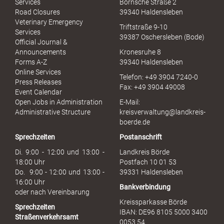
Services
Bornsche Straße 2
x
Road Closures
39340 Haldensleben
u
Veterinary Emergency
Triftstraße 9-10
e
Services
39387 Oschersleben (Bode)
l
Official Journal &
l
Announcements
Kronesruhe 8
e
Forms A-Z
39340 Haldensleben
r
Online Services
Telefon: +49 3904 7240-0
M
Press Releases
Fax: +49 3904 49008
i
Event Calendar
s
Open Jobs in Administration
E-Mail:
s
Administrative Structure
kreisverwaltung@landkreis-
b
boerde.de
r
Sprechzeiten
Postanschrift
a
u
Di. 9:00 - 12:00 und 13:00 -
Landkreis Börde
c
18:00 Uhr
Postfach 10 01 53
h
Do. 9:00 - 12:00 und 13:00 -
39331 Haldensleben
16:00 Uhr
Bankverbindung
oder nach Vereinbarung
Kreissparkasse Börde
Sprechzeiten
IBAN: DE96 8105 5000 3400
Straßenverkehrsamt
0053 54