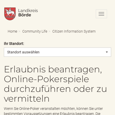
N
a
v
i
Home
Community Life
Citizen Information System
g
a
Ihr Standort:
t
i
Standort auswählen
o
n
e
Erlaubnis beantragen,
i
Online-Pokerspiele
n
-
durchzuführen oder zu
/
a
vermitteln
u
s
b
Wenn Sie Online-Poker veranstalten möchten, können Sie unter
l
bestimmten Voraussetzungen eine Erlaubnis beantragen. Die