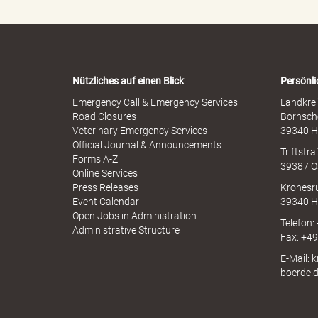
e
e
r
n
M
-
i
W
s
a
l
s
r
b
Nützliches auf einen Blick
Persönli
n
r
-
Emergency Call & Emergency Services
Landkrei
a
A
Road Closures
Bornsch
u
p
i
Veterinary Emergency Services
39340 H
c
p
Official Journal & Announcements
h
Triftstr
N
Forms A-Z
39387 O
I
Online Services
N
Press Releases
Kronesr
n
A
Event Calendar
39340 H
Open Jobs in Administration
Telefon:
Administrative Structure
Fax: +4
k
E-Mail: 
boerde.