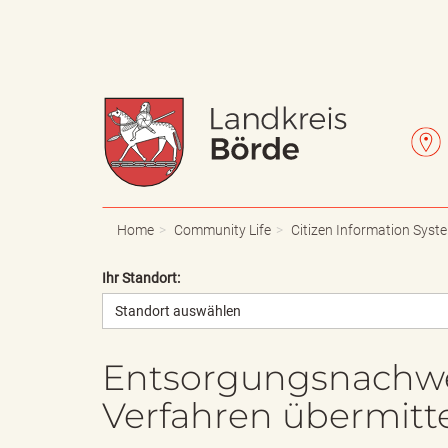
W
L
a
e
Home
Community Life
Citizen Information Syst
Ihr Standort:
Standort auswählen
p
t
Entsorgungsnachwei
Verfahren übermitt
p
t