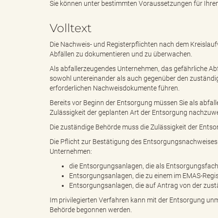
Sie können unter bestimmten Voraussetzungen für Ihren
Volltext
e
e
Die Nachweis- und Registerpflichten nach dem Kreislau
Abfällen zu dokumentieren und zu überwachen.
Als abfallerzeugendes Unternehmen, das gefährliche Abf
n
r
sowohl untereinander als auch gegenüber den zuständi
erforderlichen Nachweisdokumente führen.
Bereits vor Beginn der Entsorgung müssen Sie als abfa
Zulässigkeit der geplanten Art der Entsorgung nachzuwe
d
i
Die zuständige Behörde muss die Zulässigkeit der Entso
Die Pflicht zur Bestätigung des Entsorgungsnachweises en
Unternehmen:
e
n
die Entsorgungsanlagen, die als Entsorgungsfachbe
Entsorgungsanlagen, die zu einem im EMAS-Regi
Entsorgungsanlagen, die auf Antrag von der zust
Im privilegierten Verfahren kann mit der Entsorgung u
s
g
Behörde begonnen werden.