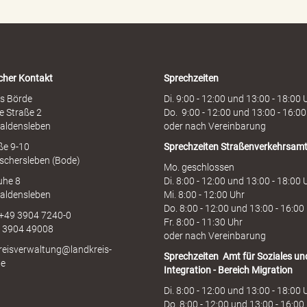
n
h
o
t
l
i
cher Kontakt
Sprechzeiten
n
e
s Börde
Di. 9:00 - 12:00 und 13:00 - 18:00 
e Straße 2
Do. 9:00 - 12:00 und 13:00 - 16:00
aldensleben
oder nach Vereinbarung
aße 9-10
Sprechzeiten
Straßenverkehrsam
schersleben (Bode)
Mo. geschlossen
uhe 8
Di. 8:00 - 12:00 und 13:00 - 18:00 
aldensleben
Mi. 8:00 - 12:00 Uhr
Do. 8:00 - 12:00 und 13:00 - 16:00
 +49 3904 7240-0
Fr. 8:00 - 11:30 Uhr
9 3904 49008
oder nach Vereinbarung
kreisverwaltung@landkreis-
Sprechzeiten
Amt für Soziales un
de
Integration - Bereich Migration
Di. 8:00 - 12:00 und 13:00 - 18:00 
Do. 8:00 - 12:00 und 13:00 - 16:00