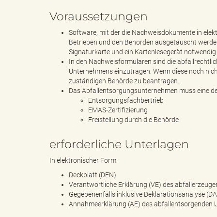
Voraussetzungen
"
Software, mit der die Nachweisdokumente in elektro
Betrieben und den Behörden ausgetauscht werden 
Signaturkarte und ein Kartenlesegerät notwendig
In den Nachweisformularen sind die abfallrechtl
Unternehmens einzutragen. Wenn diese noch nicht 
L
zuständigen Behörde zu beantragen.
Das Abfallentsorgungsunternehmen muss eine der
Entsorgungsfachbertrieb
EMAS-Zertifizierung
a
Freistellung durch die Behörde
erforderliche Unterlagen
In elektronischer Form:
n
Deckblatt (DEN)
Verantwortliche Erklärung (VE) des abfallerzeu
Gegebenenfalls inklusive Deklarationsanalyse (DA
Annahmeerklärung (AE) des abfallentsorgenden
d