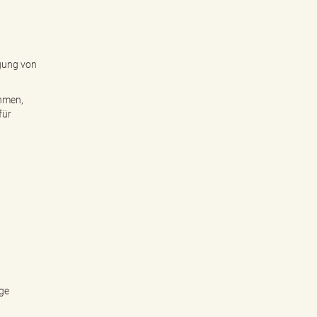
gung von
ehmen,
für
ge