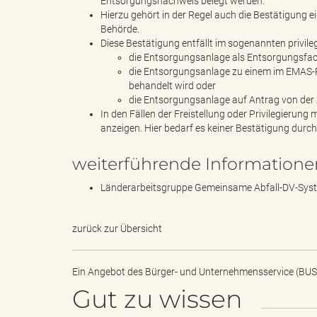
Entsorgungsnachweis belegt werden.
Hierzu gehört in der Regel auch die Bestätigung
Behörde.
Diese Bestätigung entfällt im sogenannten privil
B
die Entsorgungsanlage als Entsorgungsfachbet
die Entsorgungsanlage zu einem im EMAS-Re
behandelt wird oder
die Entsorgungsanlage auf Antrag von der 
In den Fällen der Freistellung oder Privilegieru
ö
anzeigen. Hier bedarf es keiner Bestätigung durch
weiterführende Informatione
r
Länderarbeitsgruppe Gemeinsame Abfall-DV-Sys
zurück zur Übersicht
d
Ein Angebot des
Bürger- und Unternehmensservice (BUS
Gut zu wissen
e