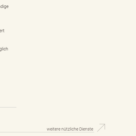
ndige
ert
glich
weitere nützliche Dienste