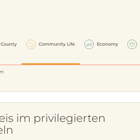
County
Community Life
Economy
em
s im privilegierten
eln