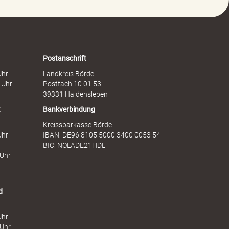
g
f
e
t
n
s
F
d
r
i
a
e
Postanschrift
u
n
Uhr
Landkreis Börde
e
s
 Uhr
Postfach 10 01 53
n
t
39331 Haldensleben
t
Bankverbindung
Kreissparkasse Börde
Uhr
IBAN: DE96 8105 5000 3400 0053 54
BIC: NOLADE21HDL
 Uhr
d
Uhr
 Uhr