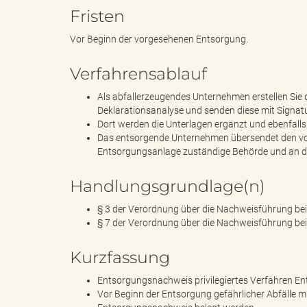
Fristen
Vor Beginn der vorgesehenen Entsorgung.
k
Verfahrensablauf
Als abfallerzeugendes Unternehmen erstellen Sie d
r
Deklarationsanalyse und senden diese mit Signatu
Dort werden die Unterlagen ergänzt und ebenfalls 
Das entsorgende Unternehmen übersendet den vol
Entsorgungsanlage zuständige Behörde und an d
e
Handlungsgrundlage(n)
§ 3 der Verordnung über die Nachweisführung be
§ 7 der Verordnung über die Nachweisführung be
i
Kurzfassung
Entsorgungsnachweis privilegiertes Verfahren 
Vor Beginn der Entsorgung gefährlicher Abfälle 
s