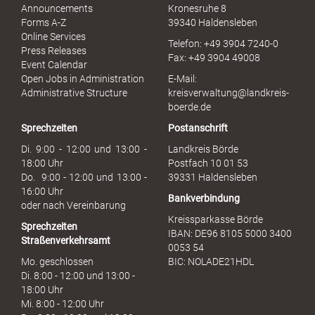
l
Announcements
Kronesruhe 8
e
Forms A-Z
39340 Haldensleben
r
Online Services
Telefon: +49 3904 7240-0
M
Press Releases
Fax: +49 3904 49008
i
Event Calendar
s
Open Jobs in Administration
E-Mail:
s
Administrative Structure
kreisverwaltung@landkreis-
b
boerde.de
r
Sprechzeiten
Postanschrift
a
u
Di. 9:00 - 12:00 und 13:00 -
Landkreis Börde
c
18:00 Uhr
Postfach 10 01 53
h
Do. 9:00 - 12:00 und 13:00 -
39331 Haldensleben
16:00 Uhr
Bankverbindung
oder nach Vereinbarung
Kreissparkasse Börde
Sprechzeiten
IBAN: DE96 8105 5000 3400
Straßenverkehrsamt
0053 54
Mo. geschlossen
BIC: NOLADE21HDL
Di. 8:00 - 12:00 und 13:00 -
18:00 Uhr
Mi. 8:00 - 12:00 Uhr