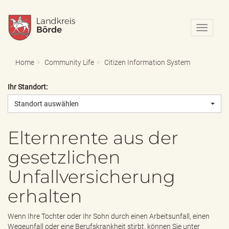
N
a
v
i
Home
Community Life
Citizen Information System
g
a
Ihr Standort:
t
i
Standort auswählen
o
n
e
Elternrente aus der
i
gesetzlichen
n
-
Unfallversicherung
/
a
erhalten
u
s
b
Wenn Ihre Tochter oder Ihr Sohn durch einen Arbeitsunfall, einen
l
Wegeunfall oder eine Berufskrankheit stirbt, können Sie unter