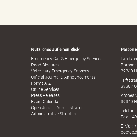
p
l
h
e
e
r
n
M
"
-
i
W
s
a
s
r
b
Nützliches auf einen Blick
Persönli
n
.
r
-
Emergency Call & Emergency Services
Landkrei
a
A
Road Closures
Bornsch
u
p
Veterinary Emergency Services
39340 H
c
p
Official Journal & Announcements
h
Triftstr
T
N
Forms A-Z
39387 O
I
Online Services
N
Press Releases
Kronesr
A
Event Calendar
39340 H
Open Jobs in Administration
h
Telefon:
Administrative Structure
Fax: +4
E-Mail: 
boerde.