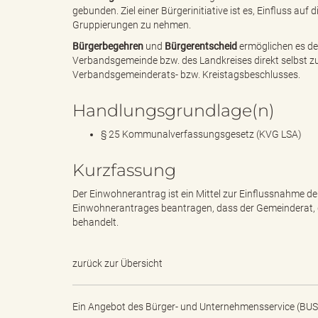
gebunden. Ziel einer Bürgerinitiative ist es, Einfluss auf
Gruppierungen zu nehmen.
Bürgerbegehren
und
Bürgerentscheid
ermöglichen es de
k
Verbandsgemeinde bzw. des Landkreises direkt selbst zu
Verbandsgemeinderats- bzw. Kreistagsbeschlusses.
Handlungsgrundlage(n)
r
§ 25 Kommunalverfassungsgesetz (KVG LSA)
Kurzfassung
e
Der Einwohnerantrag ist ein Mittel zur Einflussnahme d
Einwohnerantrages beantragen, dass der Gemeinderat, 
behandelt.
i
zurück zur Übersicht
Ein Angebot des
Bürger- und Unternehmensservice (BUS
s