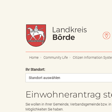
W
L
a
e
Home
Community Life
Citizen Information Syst
Ihr Standort:
Standort auswählen
p
t
Einwohnerantrag st
p
t
Sie wollen in Ihrer Gemeinde, Verbandsgemeinde bzw. in
Möglichkeiten Sie haben.