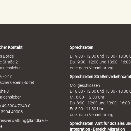
d
e
n
h
o
t
l
i
cher Kontakt
Sprechzeiten
n
e
s Börde
Di. 9:00 - 12:00 und 13:00 - 18:00 
e Straße 2
Do. 9:00 - 12:00 und 13:00 - 16:00
aldensleben
oder nach Vereinbarung
aße 9-10
Sprechzeiten
Straßenverkehrsam
schersleben (Bode)
Mo. geschlossen
uhe 8
Di. 8:00 - 12:00 und 13:00 - 18:00 
aldensleben
Mi. 8:00 - 12:00 Uhr
Do. 8:00 - 12:00 und 13:00 - 16:00
 +49 3904 7240-0
Fr. 8:00 - 11:30 Uhr
9 3904 49008
oder nach Vereinbarung
kreisverwaltung@landkreis-
Sprechzeiten
Amt für Soziales un
de
Integration - Bereich Migration