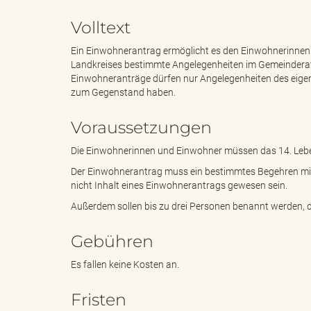
Volltext
e
e
Ein Einwohnerantrag ermöglicht es den Einwohnerinnen
Landkreises bestimmte Angelegenheiten im Gemeinderat
Einwohneranträge dürfen nur Angelegenheiten des eige
zum Gegenstand haben.
n
r
Voraussetzungen
Die Einwohnerinnen und Einwohner müssen das 14. Leben
d
i
Der Einwohnerantrag muss ein bestimmtes Begehren mit 
nicht Inhalt eines Einwohnerantrags gewesen sein.
Außerdem sollen bis zu drei Personen benannt werden, di
e
n
Gebühren
Es fallen keine Kosten an.
s
g
Fristen