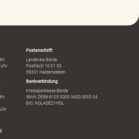
g
h
e
a
g
f
e
t
n
s
F
d
r
i
a
e
Postanschrift
u
n
Uhr
Landkreis Börde
e
s
 Uhr
Postfach 10 01 53
n
t
39331 Haldensleben
t
Bankverbindung
Kreissparkasse Börde
Uhr
IBAN: DE96 8105 5000 3400 0053 54
BIC: NOLADE21HDL
 Uhr
d