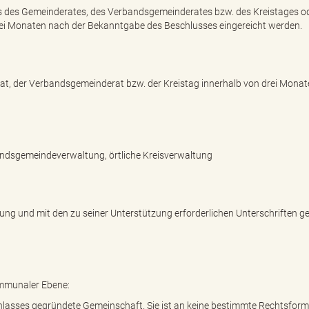
s des Gemeinderates, des Verbandsgemeinderates bzw. des Kreistages od
ei Monaten nach der Bekanntgabe des Beschlusses eingereicht werden.
rat, der Verbandsgemeinderat bzw. der Kreistag innerhalb von drei Mona
bandsgemeindeverwaltung, örtliche Kreisverwaltung
ng und mit den zu seiner Unterstützung erforderlichen Unterschriften ges
ommunaler Ebene:
Anlasses gegründete Gemeinschaft. Sie ist an keine bestimmte Rechtsform