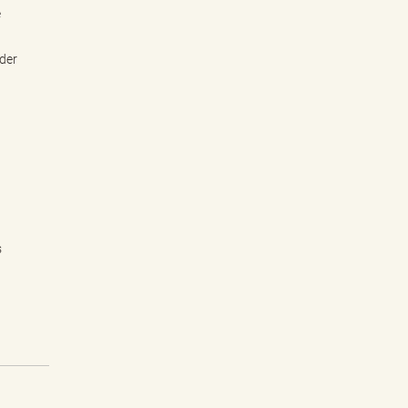
e
der
s