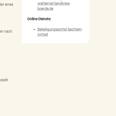
wahlen(at)landkreis-
er eines
boerde.de
Online-Dienste:
Beteiligungsportal Sachsen-
ten nach
Anhalt
tellt