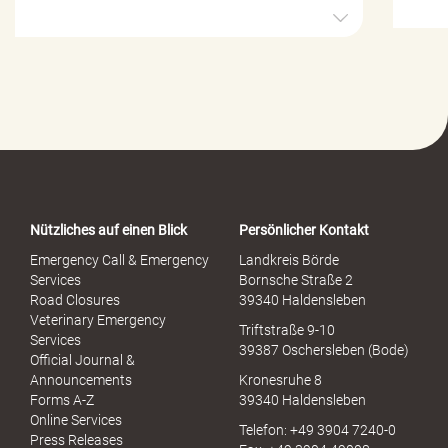
H
i
l
f
e
-
P
o
r
t
a
Nützliches auf einen Blick
Persönlicher Kontakt
l
S
Emergency Call & Emergency
Landkreis Börde
e
Services
Bornsche Straße 2
x
Road Closures
39340 Haldensleben
u
Veterinary Emergency
Triftstraße 9-10
e
Services
39387 Oschersleben (Bode)
l
Official Journal &
l
Announcements
Kronesruhe 8
e
Forms A-Z
39340 Haldensleben
r
Online Services
Telefon: +49 3904 7240-0
M
Press Releases