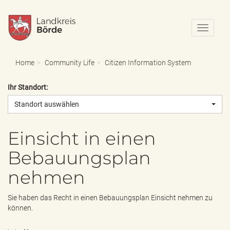
N
a
v
i
Home
Community Life
Citizen Information System
g
a
Ihr Standort:
t
i
Standort auswählen
o
n
e
Einsicht in einen
i
Bebauungsplan
n
-
nehmen
/
a
u
Sie haben das Recht in einen Bebauungsplan Einsicht nehmen zu
s
können.
b
l