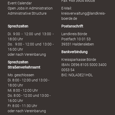
Fax: +49 3904 49008
i
Event Calendar
s
Open Jobs in Administration
E-Mail:
s
Administrative Structure
kreisverwaltung@landkreis-
b
boerde.de
r
Sprechzeiten
Postanschrift
a
u
Di. 9:00 - 12:00 und 13:00 -
Landkreis Börde
c
18:00 Uhr
Postfach 10 01 53
h
Do. 9:00 - 12:00 und 13:00 -
39331 Haldensleben
16:00 Uhr
Bankverbindung
oder nach Vereinbarung
Kreissparkasse Börde
Sprechzeiten
IBAN: DE96 8105 5000 3400
Straßenverkehrsamt
0053 54
Mo. geschlossen
BIC: NOLADE21HDL
Di. 8:00 - 12:00 und 13:00 -
18:00 Uhr
Mi. 8:00 - 12:00 Uhr
Do. 8:00 - 12:00 und 13:00 -
16:00 Uhr
Fr. 8:00 - 11:30 Uhr
oder nach Vereinbarung