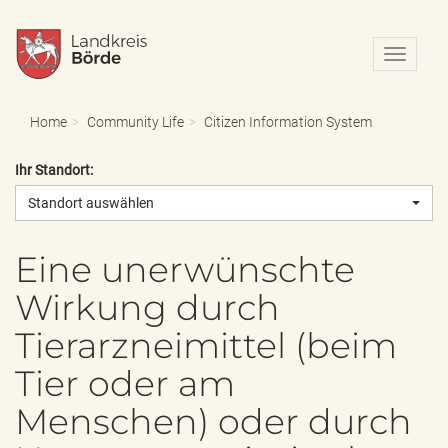
N
a
v
i
Home
Community Life
Citizen Information System
g
a
Ihr Standort:
t
i
Standort auswählen
o
n
e
Eine unerwünschte
i
Wirkung durch
n
-
Tierarzneimittel (beim
/
a
Tier oder am
u
s
Menschen) oder durch
b
l