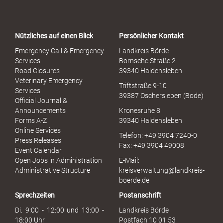
r
t
a
Nützliches auf einen Blick
Persönlicher Kontakt
l
S
Emergency Call & Emergency
Landkreis Börde
e
Services
Bornsche Straße 2
x
Road Closures
39340 Haldensleben
u
Veterinary Emergency
Triftstraße 9-10
e
Services
39387 Oschersleben (Bode)
l
Official Journal &
l
Announcements
Kronesruhe 8
e
Forms A-Z
39340 Haldensleben
r
Online Services
Telefon: +49 3904 7240-0
M
Press Releases
Fax: +49 3904 49008
i
Event Calendar
s
Open Jobs in Administration
E-Mail:
s
Administrative Structure
kreisverwaltung@landkreis-
b
boerde.de
r
Sprechzeiten
Postanschrift
a
u
Di. 9:00 - 12:00 und 13:00 -
Landkreis Börde
c
18:00 Uhr
Postfach 10 01 53