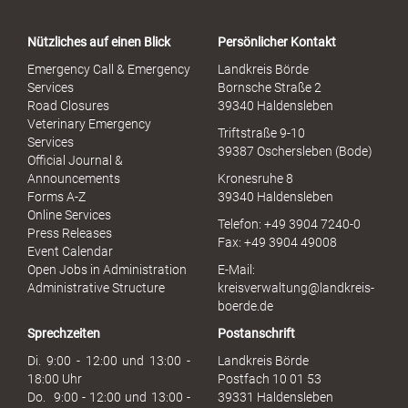
t
a
Nützliches auf einen Blick
Persönlicher Kontakt
l
S
Emergency Call & Emergency
Landkreis Börde
e
Services
Bornsche Straße 2
x
Road Closures
39340 Haldensleben
u
Veterinary Emergency
Triftstraße 9-10
e
Services
39387 Oschersleben (Bode)
l
Official Journal &
l
Announcements
Kronesruhe 8
e
Forms A-Z
39340 Haldensleben
r
Online Services
Telefon: +49 3904 7240-0
M
Press Releases
Fax: +49 3904 49008
i
Event Calendar
s
Open Jobs in Administration
E-Mail:
s
Administrative Structure
kreisverwaltung@landkreis-
b
boerde.de
r
Sprechzeiten
Postanschrift
a
u
Di. 9:00 - 12:00 und 13:00 -
Landkreis Börde
c
18:00 Uhr
Postfach 10 01 53
h
Do. 9:00 - 12:00 und 13:00 -
39331 Haldensleben