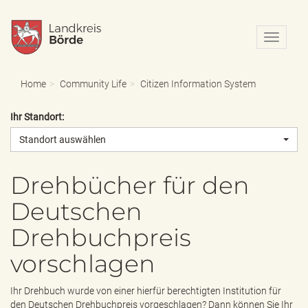
N
a
v
i
Home
Community Life
Citizen Information System
g
a
Ihr Standort:
t
i
Standort auswählen
o
n
e
Drehbücher für den
i
Deutschen
n
-
Drehbuchpreis
/
a
vorschlagen
u
s
b
Ihr Drehbuch wurde von einer hierfür berechtigten Institution für
l
den Deutschen Drehbuchpreis vorgeschlagen? Dann können Sie Ihr