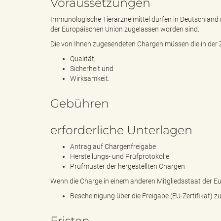
Voraussetzungen
Immunologische Tierarzneimittel dürfen in Deutschland
der Europäischen Union zugelassen worden sind.
k
Die von Ihnen zugesendeten Chargen müssen die in der Zu
Qualität,
Sicherheit und
Wirksamkeit.
r
Gebühren
e
erforderliche Unterlagen
Antrag auf Chargenfreigabe
Herstellungs- und Prüfprotokolle
Prüfmuster der hergestellten Chargen
i
Wenn die Charge in einem anderen Mitgliedsstaat der E
Bescheinigung über die Freigabe (EU-Zertifikat) 
s
Fristen