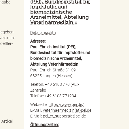
(PEI), Bundesinstitut für
eigabe
Impfstoffe und
biomedizinische
Arzneimittel, Abteilung
Veterinärmedizin »
igegeben
Detailansicht »
e ein In-
Adresse:
oeffler-
Paul-Ehrlich-Institut (PEI),
Bundesinstitut für Impfstoffe und
biomedizinische Arzneimittel,
Abteilung Veterinärmedizin
Paul-Ehrlich-Straße 51-59
63225 Langen (Hessen)
Telefon: +49 6103 770 (PEI-
Zentrale)
Telefax: +49 6103 771234
Webseite:
https://www.pei.de/
E-Mail:
veterinaermedizin(at)pei.de
E-Mail:
pei_cr_support(at)pei.de
Artikel
Öffnungszeiten: