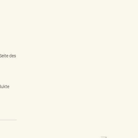
eite des
dukte