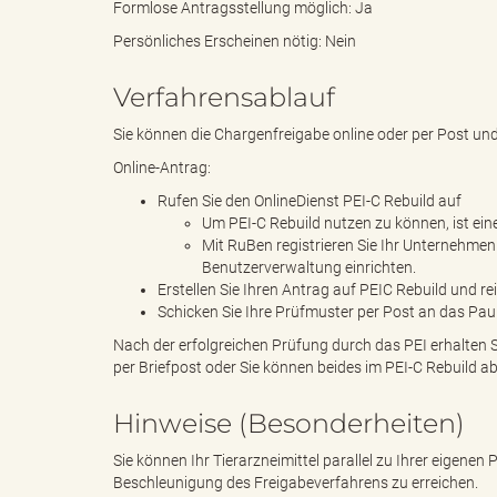
Formlose Antragsstellung möglich: Ja
Persönliches Erscheinen nötig: Nein
Verfahrensablauf
"
Sie können die Chargenfreigabe online oder per Post un
Online-Antrag:
.
Rufen Sie den OnlineDienst PEI-C Rebuild auf
Um PEI-C Rebuild nutzen zu können, ist ein
Mit RuBen registrieren Sie Ihr Unternehme
Benutzerverwaltung einrichten.
Erstellen Sie Ihren Antrag auf PEIC Rebuild und re
T
Schicken Sie Ihre Prüfmuster per Post an das PaulE
Nach der erfolgreichen Prüfung durch das PEI erhalten Si
per Briefpost oder Sie können beides im PEI-C Rebuild ab
h
Hinweise (Besonderheiten)
Sie können Ihr Tierarzneimittel parallel zu Ihrer eigen
Beschleunigung des Freigabeverfahrens zu erreichen.