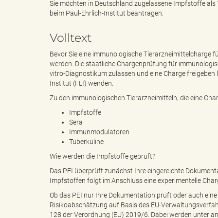
Sie möchten in Deutschland zugelassene Impfstoffe als 
beim Paul-Ehrlich-Institut beantragen.
e
e
Volltext
Bevor Sie eine immunologische Tierarzneimittelcharge f
werden. Die staatliche Chargenprüfung für immunologische
n
r
vitro-Diagnostikum zulassen und eine Charge freigeben l
Institut (FLI) wenden.
Zu den immunologischen Tierarzneimitteln, die eine Ch
Impfstoffe
d
i
Sera
Immunmodulatoren
Tuberkuline
Wie werden die Impfstoffe geprüft?
e
n
Das PEI überprüft zunächst Ihre eingereichte Dokumenta
Impfstoffen folgt im Anschluss eine experimentelle Ch
Ob das PEI nur Ihre Dokumentation prüft oder auch eine
s
g
Risikoabschätzung auf Basis des EU-Verwaltungsverfah
128 der Verordnung (EU) 2019/6. Dabei werden unter an