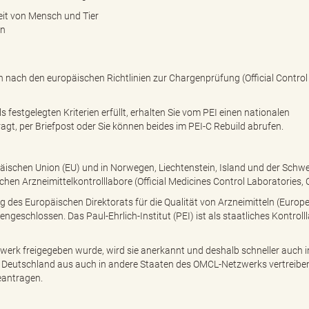
eit von Mensch und Tier
en
ch nach den europäischen Richtlinien zur Chargenprüfung (Official Control
 festgelegten Kriterien erfüllt, erhalten Sie vom PEI einen nationalen
ragt, per Briefpost oder Sie können beides im PEI-C Rebuild abrufen.
päischen Union (EU) und in Norwegen, Liechtenstein, Island und der Schwe
lichen Arzneimittelkontrolllabore (Official Medicines Control Laboratories,
 des Europäischen Direktorats für die Qualität von Arzneimitteln (Europ
geschlossen. Das Paul-Ehrlich-Institut (PEI) ist als staatliches Kontroll
erk freigegeben wurde, wird sie anerkannt und deshalb schneller auch i
n Deutschland aus auch in andere Staaten des OMCL-Netzwerks vertreibe
eantragen.