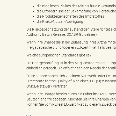
die möglichen Risiken des Mittels für die Gesundh
die Erfordernisse der Bekämpfung von Tierseuch
"
die Produkteigenschaften des Impfstoffes
die Risiko-Nutzen-Abwägung
Die Risikoabschätzung der zuständigen Stelle richtet si
Authority Batch Release, OCABR Guidelines).
L
Wenn Ihre Charge die in der Zulassung Ihres Arzneimittels
Freigabebescheid und/oder ein EU-Zertifikat, falls beant
Welche europäischen Standards gibt es?
Die Chargenprüfung ist in den Mitgliedstaaten der Euro
a
einheitlich geregelt. Sie erfolgt nach den Regeln der amt
Diese Labore haben sich zu einem Netzwerk unter Leitung
Directorate for the Quality of Medicines, EDQM) zusammen
OMCL-Netzwerk vertreten.
n
Wenn Ihre Charge bereits durch ein Labor im OMCL-Netzw
Deutschland freigegeben. Möchten Sie Ihre Chargen vo
können Sie vom PEI ein EU-Zertifikat zu diesem Zweck b
d