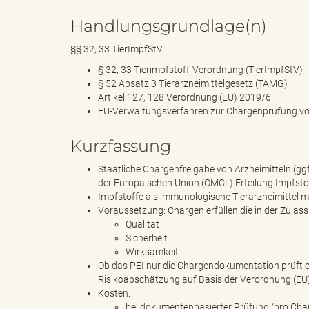
e
Handlungsgrundlage(n)
§§ 32, 33 TierImpfStV
l
§ 32, 33 Tierimpfstoff-Verordnung (TierImpfStV)
§ 52 Absatz 3 Tierarzneimittelgesetz (TAMG)
Artikel 127, 128 Verordnung (EU) 2019/6
EU-Verwaltungsverfahren zur Chargenprüfung von
i
Kurzfassung
Staatliche Chargenfreigabe von Arzneimitteln (gg
der Europäischen Union (OMCL) Erteilung Impfsto
n
Impfstoffe als immunologische Tierarzneimittel 
Voraussetzung: Chargen erfüllen die in der Zulass
Qualität
Sicherheit
k
Wirksamkeit
Ob das PEI nur die Chargendokumentation prüft o
Risikoabschätzung auf Basis der Verordnung (EU
Kosten:
bei dokumentenbasierter Prüfung (pro Cha