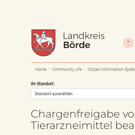
W
L
a
e
Home
Community Life
Citizen Information Syst
Ihr Standort:
Standort auswählen
p
t
Chargenfreigabe von
Tierarzneimittel be
p
t