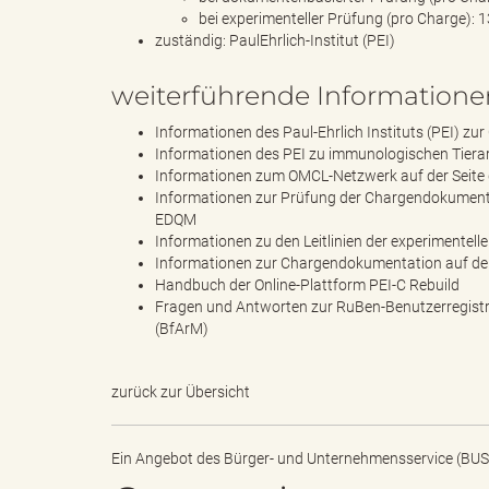
l
bei experimenteller Prüfung (pro Charge): 
zuständig: PaulEhrlich-Institut (PEI)
weiterführende Informatione
e
Informationen des Paul-Ehrlich Instituts (PEI) zu
Informationen des PEI zu immunologischen Tierar
Informationen zum OMCL-Netzwerk auf der Seite d
Informationen zur Prüfung der Chargendokumenta
a
EDQM
Informationen zu den Leitlinien der experimente
Informationen zur Chargendokumentation auf de
Handbuch der Online-Plattform PEI-C Rebuild
d
Fragen und Antworten zur RuBen-Benutzerregistrie
(BfArM)
zurück zur Übersicht
s
Ein Angebot des
Bürger- und Unternehmensservice (BUS