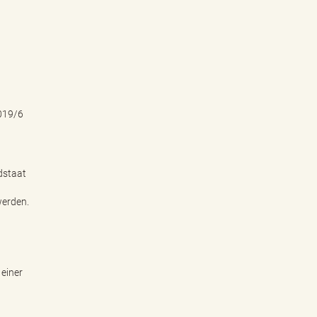
019/6
dstaat
werden.
 einer