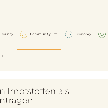
County
Community Life
Economy
em
 Impfstoffen als
antragen