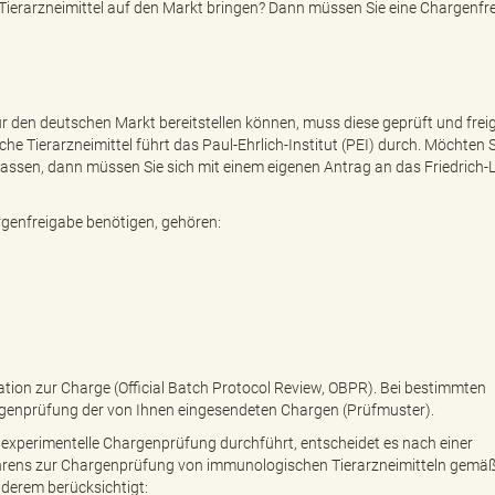
Tierarzneimittel auf den Markt bringen? Dann müssen Sie eine Chargenfr
ür den deutschen Markt bereitstellen können, muss diese geprüft und fre
 Tierarzneimittel führt das Paul-Ehrlich-Institut (PEI) durch. Möchten Si
assen, dann müssen Sie sich mit einem eigenen Antrag an das Friedrich-L
argenfreigabe benötigen, gehören:
tion zur Charge (Official Batch Protocol Review, OBPR). Bei bestimmten
argenprüfung der von Ihnen eingesendeten Chargen (Prüfmuster).
 experimentelle Chargenprüfung durchführt, entscheidet es nach einer
rens zur Chargenprüfung von immunologischen Tierarzneimitteln gemäß 
derem berücksichtigt: