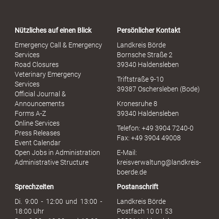
r
t
a
Nützliches auf einen Blick
Persönlicher Kontakt
l
S
Emergency Call & Emergency
Landkreis Börde
e
Services
Bornsche Straße 2
x
Road Closures
39340 Haldensleben
u
Veterinary Emergency
Triftstraße 9-10
e
Services
39387 Oschersleben (Bode)
l
Official Journal &
l
Announcements
Kronesruhe 8
e
Forms A-Z
39340 Haldensleben
r
Online Services
Telefon: +49 3904 7240-0
M
Press Releases
Fax: +49 3904 49008
i
Event Calendar
s
Open Jobs in Administration
E-Mail:
s
Administrative Structure
kreisverwaltung@landkreis-
b
boerde.de
r
Sprechzeiten
Postanschrift
a
u
Di. 9:00 - 12:00 und 13:00 -
Landkreis Börde
c
18:00 Uhr
Postfach 10 01 53
h