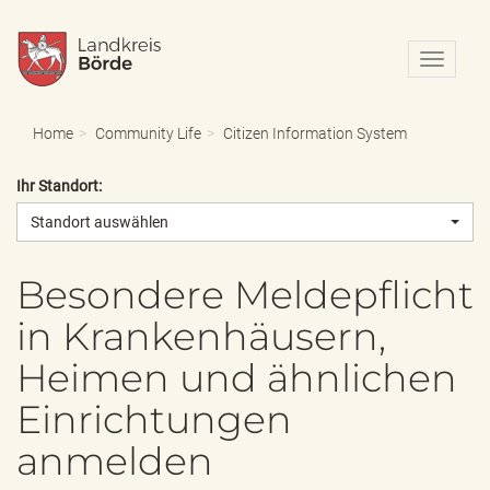
N
a
v
i
Home
Community Life
Citizen Information System
g
a
Ihr Standort:
t
i
Standort auswählen
o
n
e
Besondere Meldepflicht
i
in Krankenhäusern,
n
-
Heimen und ähnlichen
/
a
Einrichtungen
u
s
anmelden
b
l