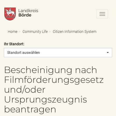
N
a
v
i
Home
Community Life
Citizen Information System
g
a
Ihr Standort:
t
i
Standort auswählen
o
n
e
Bescheinigung nach
i
Filmförderungsgesetz
n
-
und/oder
/
a
Ursprungszeugnis
u
s
beantragen
b
l