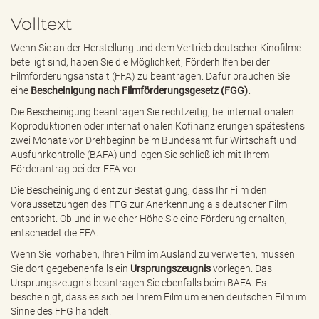
e
Volltext
n
d
Wenn Sie an der Herstellung und dem Vertrieb deutscher Kinofilme
e
beteiligt sind, haben Sie die Möglichkeit, Förderhilfen bei der
n
Filmförderungsanstalt (FFA) zu beantragen. Dafür brauchen Sie
eine
Bescheinigung nach Filmförderungsgesetz (FGG).
Die Bescheinigung beantragen Sie rechtzeitig, bei internationalen
Koproduktionen oder internationalen Kofinanzierungen spätestens
zwei Monate vor Drehbeginn beim Bundesamt für Wirtschaft und
Ausfuhrkontrolle (BAFA) und legen Sie schließlich mit Ihrem
Förderantrag bei der FFA vor.
Die Bescheinigung dient zur Bestätigung, dass Ihr Film den
Voraussetzungen des FFG zur Anerkennung als deutscher Film
entspricht. Ob und in welcher Höhe Sie eine Förderung erhalten,
entscheidet die FFA.
Wenn Sie vorhaben, Ihren Film im Ausland zu verwerten, müssen
Sie dort gegebenenfalls ein
Ursprungszeugnis
vorlegen. Das
Ursprungszeugnis beantragen Sie ebenfalls beim BAFA. Es
bescheinigt, dass es sich bei Ihrem Film um einen deutschen Film im
Sinne des FFG handelt.