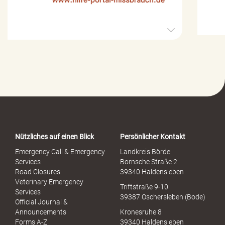
H
i
l
f
e
-
P
o
r
t
a
Nützliches auf einen Blick
Persönlicher Kontakt
l
S
Emergency Call & Emergency
Landkreis Börde
e
Services
Bornsche Straße 2
x
Road Closures
39340 Haldensleben
u
Veterinary Emergency
Triftstraße 9-10
e
Services
39387 Oschersleben (Bode)
l
Official Journal &
l
Announcements
Kronesruhe 8
e
Forms A-Z
39340 Haldensleben