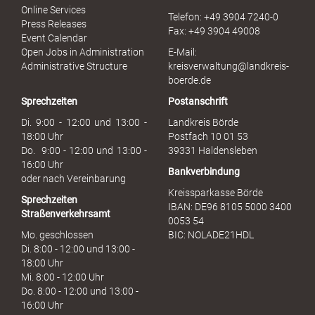
r
Online Services
Telefon: +49 3904 7240-0
M
Press Releases
Fax: +49 3904 49008
i
Event Calendar
s
Open Jobs in Administration
E-Mail:
s
Administrative Structure
kreisverwaltung@landkreis-
b
boerde.de
r
Sprechzeiten
Postanschrift
a
u
Di. 9:00 - 12:00 und 13:00 -
Landkreis Börde
c
18:00 Uhr
Postfach 10 01 53
h
Do. 9:00 - 12:00 und 13:00 -
39331 Haldensleben
16:00 Uhr
Bankverbindung
oder nach Vereinbarung
Kreissparkasse Börde
Sprechzeiten
IBAN: DE96 8105 5000 3400
Straßenverkehrsamt
0053 54
Mo. geschlossen
BIC: NOLADE21HDL
Di. 8:00 - 12:00 und 13:00 -
18:00 Uhr
Mi. 8:00 - 12:00 Uhr
Do. 8:00 - 12:00 und 13:00 -
16:00 Uhr