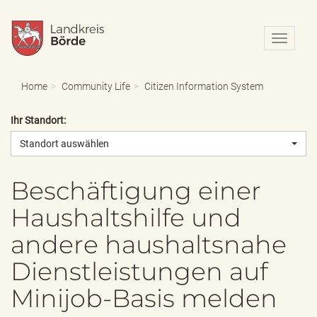
N
a
v
i
Home
Community Life
Citizen Information System
g
a
Ihr Standort:
t
i
Standort auswählen
o
n
e
Beschäftigung einer
i
Haushaltshilfe und
n
-
andere haushaltsnahe
/
a
Dienstleistungen auf
u
s
Minijob-Basis melden
b
l