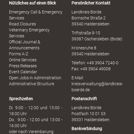
Nützliches auf einen Blick
Persönlicher Kontakt
l
S
Emergency Call & Emergency
Landkreis Börde
e
Services
Bornsche Straße 2
x
Road Closures
39340 Haldensleben
u
Veterinary Emergency
Triftstraße 9-10
e
Services
39387 Oschersleben (Bode)
l
Official Journal &
l
Announcements
Kronesruhe 8
e
Forms A-Z
39340 Haldensleben
r
Online Services
Telefon: +49 3904 7240-0
M
Press Releases
Fax: +49 3904 49008
i
Event Calendar
s
Open Jobs in Administration
E-Mail:
s
Administrative Structure
kreisverwaltung@landkreis-
b
boerde.de
r
Sprechzeiten
Postanschrift
a
u
Di. 9:00 - 12:00 und 13:00 -
Landkreis Börde
c
18:00 Uhr
Postfach 10 01 53
h
Do. 9:00 - 12:00 und 13:00 -
39331 Haldensleben
16:00 Uhr
Bankverbindung
oder nach Vereinbarung