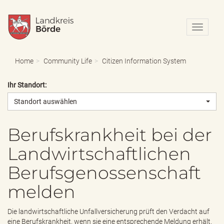
N
a
v
i
Home
Community Life
Citizen Information System
g
a
Ihr Standort:
t
i
Standort auswählen
o
n
e
Berufskrankheit bei der
i
Landwirtschaftlichen
n
-
Berufsgenossenschaft
/
a
melden
u
s
b
Die landwirtschaftliche Unfallversicherung prüft den Verdacht auf
l
eine Berufskrankheit, wenn sie eine entsprechende Meldung erhält.