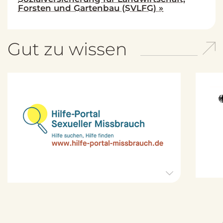
Forsten und Gartenbau (SVLFG) »
Gut zu wissen
H
i
l
f
e
-