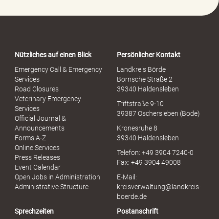
P
o
r
t
a
Nützliches auf einen Blick
Persönlicher Kontakt
l
S
Emergency Call & Emergency
Landkreis Börde
e
Services
Bornsche Straße 2
x
Road Closures
39340 Haldensleben
u
Veterinary Emergency
Triftstraße 9-10
e
Services
39387 Oschersleben (Bode)
l
Official Journal &
l
Announcements
Kronesruhe 8
e
Forms A-Z
39340 Haldensleben
r
Online Services
Telefon: +49 3904 7240-0
M
Press Releases
Fax: +49 3904 49008
i
Event Calendar
s
Open Jobs in Administration
E-Mail:
s
Administrative Structure
kreisverwaltung@landkreis-
b
boerde.de
r
Sprechzeiten
Postanschrift
a