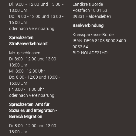
u
Di. 9:00 - 12:00 und 13:00 -
Landkreis Börde
c
18:00 Uhr
Postfach 10 01 53
h
Do. 9:00 - 12:00 und 13:00 -
39331 Haldensleben
16:00 Uhr
Bankverbindung
oder nach Vereinbarung
Kreissparkasse Börde
Sprechzeiten
IBAN: DE96 8105 5000 3400
Straßenverkehrsamt
0053 54
Mo. geschlossen
BIC: NOLADE21HDL
Di. 8:00 - 12:00 und 13:00 -
18:00 Uhr
Mi. 8:00 - 12:00 Uhr
Do. 8:00 - 12:00 und 13:00 -
16:00 Uhr
Fr. 8:00 - 11:30 Uhr
oder nach Vereinbarung
Sprechzeiten
Amt für
Soziales und Integration -
Bereich Migration
Di. 8:00 - 12:00 und 13:00 -
18:00 Uhr