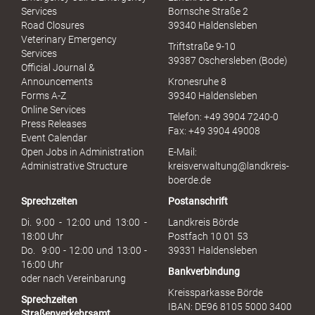
e
Services
Bornsche Straße 2
x
Road Closures
39340 Haldensleben
u
Veterinary Emergency
Triftstraße 9-10
e
Services
39387 Oschersleben (Bode)
l
Official Journal &
l
Announcements
Kronesruhe 8
e
Forms A-Z
39340 Haldensleben
r
Online Services
Telefon: +49 3904 7240-0
M
Press Releases
Fax: +49 3904 49008
i
Event Calendar
s
Open Jobs in Administration
E-Mail:
s
Administrative Structure
kreisverwaltung@landkreis-
b
boerde.de
r
Sprechzeiten
Postanschrift
a
u
Di. 9:00 - 12:00 und 13:00 -
Landkreis Börde
c
18:00 Uhr
Postfach 10 01 53
h
Do. 9:00 - 12:00 und 13:00 -
39331 Haldensleben
16:00 Uhr
Bankverbindung
oder nach Vereinbarung
Kreissparkasse Börde
Sprechzeiten
IBAN: DE96 8105 5000 3400
Straßenverkehrsamt