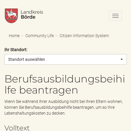
N
a
v
i
Home
Community Life
Citizen Information System
g
a
Ihr Standort:
t
i
Standort auswählen
o
n
e
Berufsausbildungsbeihi
i
lfe beantragen
n
-
/
Wenn Sie während Ihrer Ausbildung nicht bei Ihren Eltern wohnen,
a
können Sie Berufsausbildungsbeihilfe beantragen, um so Ihre
u
Lebenshaltungskosten zu decken.
s
b
Volltext
l