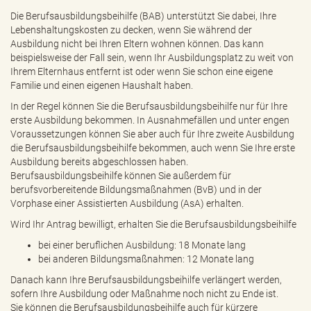
e
Die Berufsausbildungsbeihilfe (BAB) unterstützt Sie dabei, Ihre
n
Lebenshaltungskosten zu decken, wenn Sie während der
d
Ausbildung nicht bei Ihren Eltern wohnen können. Das kann
e
beispielsweise der Fall sein, wenn Ihr Ausbildungsplatz zu weit von
n
Ihrem Elternhaus entfernt ist oder wenn Sie schon eine eigene
Familie und einen eigenen Haushalt haben.
In der Regel können Sie die Berufsausbildungsbeihilfe nur für Ihre
erste Ausbildung bekommen. In Ausnahmefällen und unter engen
Voraussetzungen können Sie aber auch für Ihre zweite Ausbildung
die Berufsausbildungsbeihilfe bekommen, auch wenn Sie Ihre erste
Ausbildung bereits abgeschlossen haben.
Berufsausbildungsbeihilfe können Sie außerdem für
berufsvorbereitende Bildungsmaßnahmen (BvB) und in der
Vorphase einer Assistierten Ausbildung (AsA) erhalten.
Wird Ihr Antrag bewilligt, erhalten Sie die Berufsausbildungsbeihilfe
bei einer beruflichen Ausbildung: 18 Monate lang
bei anderen Bildungsmaßnahmen: 12 Monate lang
Danach kann Ihre Berufsausbildungsbeihilfe verlängert werden,
sofern Ihre Ausbildung oder Maßnahme noch nicht zu Ende ist.
Sie können die Berufsausbildungsbeihilfe auch für kürzere