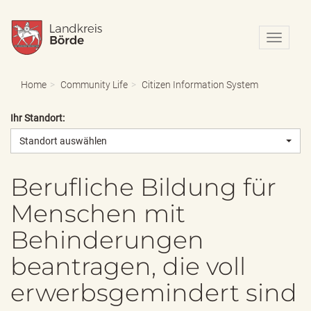
N
a
v
i
Home
Community Life
Citizen Information System
g
a
Ihr Standort:
t
i
Standort auswählen
o
n
e
Berufliche Bildung für
i
Menschen mit
n
-
Behinderungen
/
a
beantragen, die voll
u
s
erwerbsgemindert sind
b
l