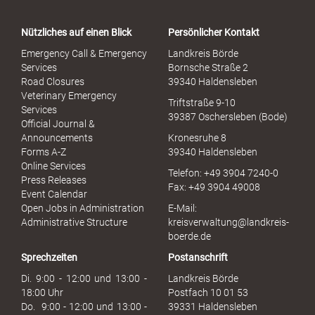
t
a
Nützliches auf einen Blick
Persönlicher Kontakt
l
S
Emergency Call & Emergency
Landkreis Börde
e
Services
Bornsche Straße 2
x
Road Closures
39340 Haldensleben
u
Veterinary Emergency
Triftstraße 9-10
e
Services
39387 Oschersleben (Bode)
l
Official Journal &
l
Announcements
Kronesruhe 8
e
Forms A-Z
39340 Haldensleben
r
Online Services
Telefon: +49 3904 7240-0
M
Press Releases
Fax: +49 3904 49008
i
Event Calendar
s
Open Jobs in Administration
E-Mail:
s
Administrative Structure
kreisverwaltung@landkreis-
b
boerde.de
r
Sprechzeiten
Postanschrift
a
u
Di. 9:00 - 12:00 und 13:00 -
Landkreis Börde
c
18:00 Uhr
Postfach 10 01 53
h
Do. 9:00 - 12:00 und 13:00 -
39331 Haldensleben