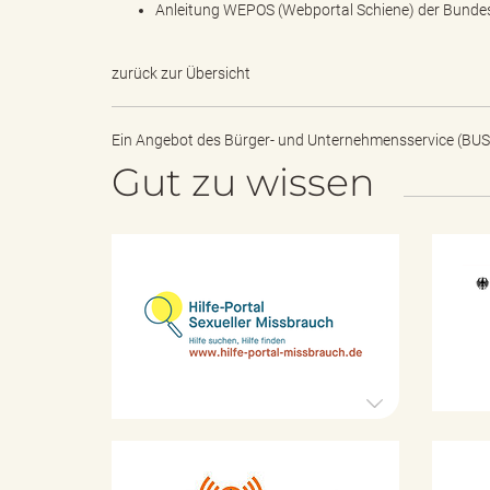
Anleitung WEPOS (Webportal Schiene) der Bunde
zurück zur Übersicht
"
Ein Angebot des
Bürger- und Unternehmensservice (BUS
Gut zu wissen
.
H
T
i
l
f
e
-
h
P
o
r
t
K