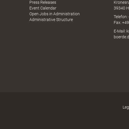
N
l
Press Releases
Kronesr
A
Event Calendar
39340 H
Open Jobs in Administration
Telefon:
Administrative Structure
Fax: +4
e
E-Mail: 
boerde.
a
d
s
Leg