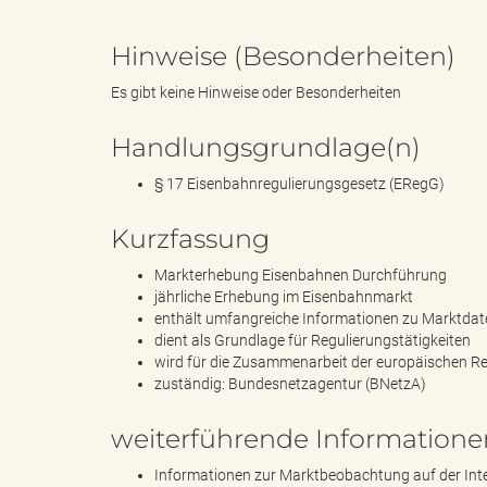
Hinweise (Besonderheiten)
B
Es gibt keine Hinweise oder Besonderheiten
Handlungsgrundlage(n)
ö
§ 17 Eisenbahnregulierungsgesetz (ERegG)
Kurzfassung
Markterhebung Eisenbahnen Durchführung
r
jährliche Erhebung im Eisenbahnmarkt
enthält umfangreiche Informationen zu Marktda
dient als Grundlage für Regulierungstätigkeiten
wird für die Zusammenarbeit der europäischen 
d
zuständig: Bundesnetzagentur (BNetzA)
weiterführende Informatione
Informationen zur Marktbeobachtung auf der Int
e