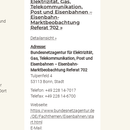
Elektrizität, Gas,
Telekommunikation,
Post und Eisenbahnen –
Eisenbahn-
 und
Marktbeobachtung
Referat 702 »
Detailansicht »
Adresse:
Bundesnetzagentur für Elektrizität,
Gas, Telekommunikation, Post und
Eisenbahnen – Eisenbahn-
Marktbeobachtung Referat 702
Tulpenfeld 4
53113 Bonn, Stadt
r
Telefon: +49 228 14-7017
Dort
Telefax: +49 228 14-6700
Webseite:
https://www.bundesnetzagentur.de
/DE/Fachthemen/Eisenbahnen/sta
rt.html
E-Mail: