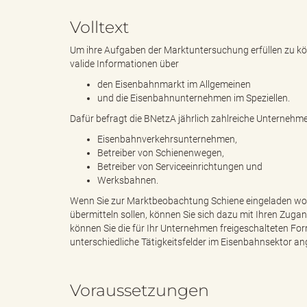
Volltext
e
e
Um ihre Aufgaben der Marktuntersuchung erfüllen zu kö
valide Informationen über
den Eisenbahnmarkt im Allgemeinen
und die Eisenbahnunternehmen im Speziellen.
n
r
Dafür befragt die BNetzA jährlich zahlreiche Unternehm
Eisenbahnverkehrsunternehmen,
Betreiber von Schienenwegen,
d
i
Betreiber von Serviceeinrichtungen und
Werksbahnen.
Wenn Sie zur Marktbeobachtung Schiene eingeladen wo
übermitteln sollen, können Sie sich dazu mit Ihren Zu
e
n
können Sie die für Ihr Unternehmen freigeschalteten For
unterschiedliche Tätigkeitsfelder im Eisenbahnsektor an
Voraussetzungen
s
g