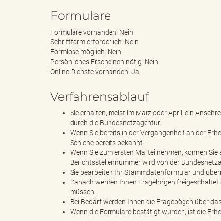
Formulare
Formulare vorhanden: Nein
k
Schriftform erforderlich: Nein
Formlose möglich: Nein
Persönliches Erscheinen nötig: Nein
Online-Dienste vorhanden: Ja
r
Verfahrensablauf
Sie erhalten, meist im März oder April, ein Ansc
durch die Bundesnetzagentur.
e
Wenn Sie bereits in der Vergangenheit an der E
Schiene bereits bekannt.
Wenn Sie zum ersten Mal teilnehmen, können Sie si
Berichtsstellennummer wird von der Bundesnetzag
i
Sie bearbeiten Ihr Stammdatenformular und überm
Danach werden Ihnen Fragebögen freigeschaltet d
müssen.
Bei Bedarf werden Ihnen die Fragebögen über das
Wenn die Formulare bestätigt wurden, ist die Erh
s