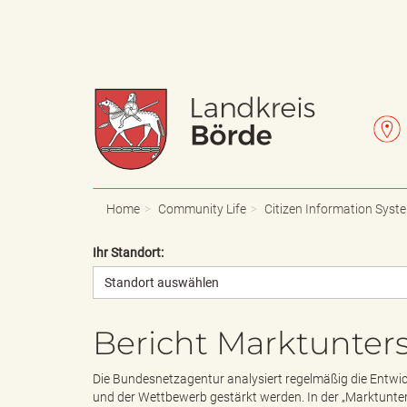
W
L
a
e
Home
Community Life
Citizen Information Syst
Ihr Standort:
Standort auswählen
p
t
Bericht Marktunter
p
t
Die Bundesnetzagentur analysiert regelmäßig die Entwi
und der Wettbewerb gestärkt werden. In der „Marktunte