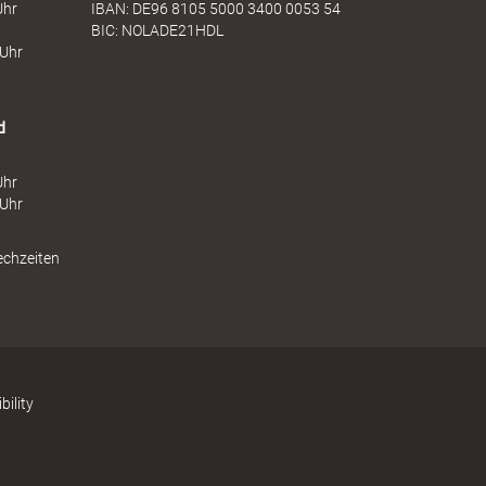
Uhr
IBAN: DE96 8105 5000 3400 0053 54
BIC: NOLADE21HDL
 Uhr
d
Uhr
 Uhr
echzeiten
bility