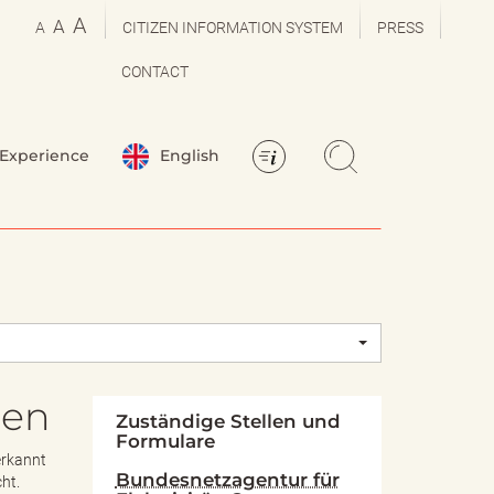
A
A
A
CITIZEN INFORMATION SYSTEM
PRESS
CONTACT
Experience
English
len
Zuständige Stellen und
Formulare
erkannt
Bundesnetzagentur für
ht.