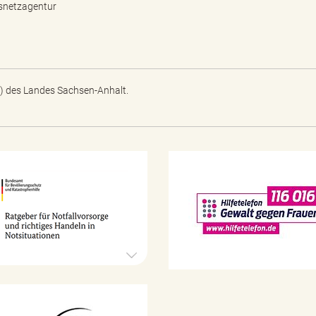
snetzagentur
) des Landes Sachsen-Anhalt.
N
o
t
f
a
l
l
v
o
r
1