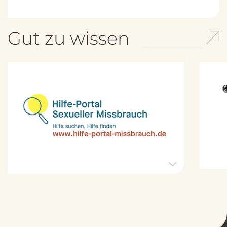
Gut zu wissen
H
i
l
f
e
-
P