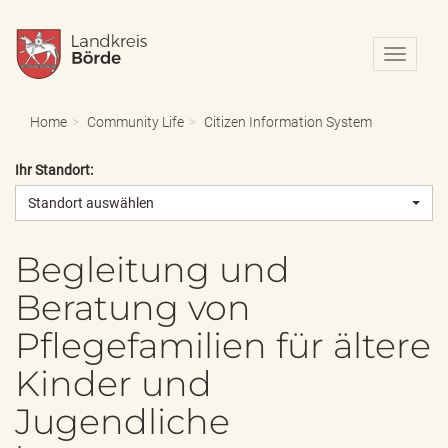
N
a
v
i
Home
Community Life
Citizen Information System
g
a
Ihr Standort:
t
i
Standort auswählen
o
n
e
Begleitung und
i
Beratung von
n
-
Pflegefamilien für ältere
/
a
Kinder und
u
s
Jugendliche
b
l