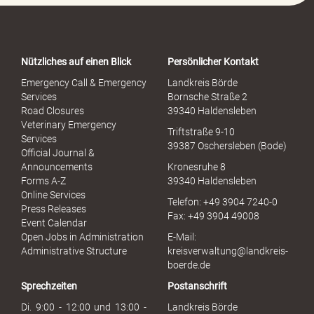
o
r
t
a
Nützliches auf einen Blick
Persönlicher Kontakt
l
S
Emergency Call & Emergency
Landkreis Börde
e
Services
Bornsche Straße 2
x
Road Closures
39340 Haldensleben
u
Veterinary Emergency
Triftstraße 9-10
e
Services
39387 Oschersleben (Bode)
l
Official Journal &
l
Announcements
Kronesruhe 8
e
Forms A-Z
39340 Haldensleben
r
Online Services
Telefon: +49 3904 7240-0
M
Press Releases
Fax: +49 3904 49008
i
Event Calendar
s
Open Jobs in Administration
E-Mail:
s
Administrative Structure
kreisverwaltung@landkreis-
b
boerde.de
r
Sprechzeiten
Postanschrift
a
u
Di. 9:00 - 12:00 und 13:00 -
Landkreis Börde