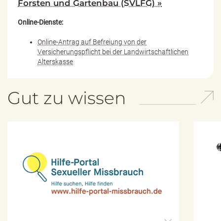
Forsten und Gartenbau (SVLFG) »
Online-Dienste:
Online-Antrag auf Befreiung von der
Versicherungspflicht bei der Landwirtschaftlichen
Alterskasse
Gut zu wissen
H