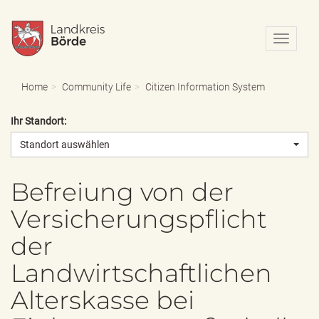
N
a
v
i
Home
Community Life
Citizen Information System
g
a
Ihr Standort:
t
i
Standort auswählen
o
n
e
Befreiung von der
i
Versicherungspflicht
n
-
der
/
a
Landwirtschaftlichen
u
s
Alterskasse bei
b
l