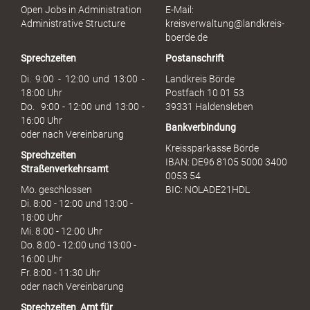
s
Open Jobs in Administration
E-Mail:
s
Administrative Structure
kreisverwaltung@landkreis-
b
boerde.de
r
Sprechzeiten
Postanschrift
a
u
Di. 9:00 - 12:00 und 13:00 -
Landkreis Börde
c
18:00 Uhr
Postfach 10 01 53
h
Do. 9:00 - 12:00 und 13:00 -
39331 Haldensleben
16:00 Uhr
Bankverbindung
oder nach Vereinbarung
Kreissparkasse Börde
Sprechzeiten
IBAN: DE96 8105 5000 3400
Straßenverkehrsamt
0053 54
Mo. geschlossen
BIC: NOLADE21HDL
Di. 8:00 - 12:00 und 13:00 -
18:00 Uhr
Mi. 8:00 - 12:00 Uhr
Do. 8:00 - 12:00 und 13:00 -
16:00 Uhr
Fr. 8:00 - 11:30 Uhr
oder nach Vereinbarung
Sprechzeiten
Amt für