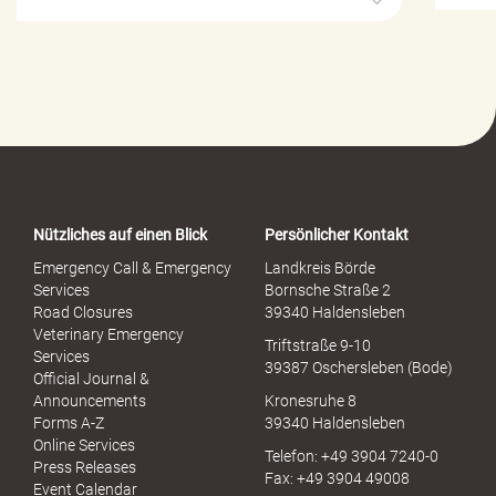
i
l
f
e
-
P
o
r
t
a
Nützliches auf einen Blick
Persönlicher Kontakt
l
S
Emergency Call & Emergency
Landkreis Börde
e
Services
Bornsche Straße 2
x
Road Closures
39340 Haldensleben
u
Veterinary Emergency
Triftstraße 9-10
e
Services
39387 Oschersleben (Bode)
l
Official Journal &
l
Announcements
Kronesruhe 8
e
Forms A-Z
39340 Haldensleben
r
Online Services
Telefon: +49 3904 7240-0
M
Press Releases
Fax: +49 3904 49008
i
Event Calendar