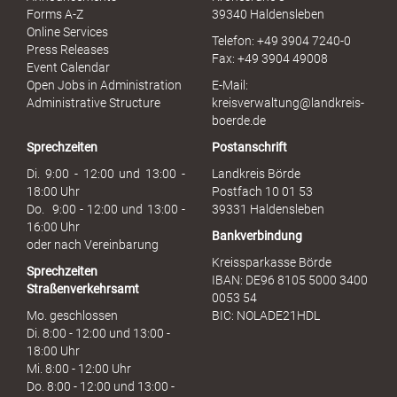
e
Forms A-Z
39340 Haldensleben
r
Online Services
Telefon: +49 3904 7240-0
M
Press Releases
Fax: +49 3904 49008
i
Event Calendar
s
Open Jobs in Administration
E-Mail:
s
Administrative Structure
kreisverwaltung@landkreis-
b
boerde.de
r
Sprechzeiten
Postanschrift
a
u
Di. 9:00 - 12:00 und 13:00 -
Landkreis Börde
c
18:00 Uhr
Postfach 10 01 53
h
Do. 9:00 - 12:00 und 13:00 -
39331 Haldensleben
16:00 Uhr
Bankverbindung
oder nach Vereinbarung
Kreissparkasse Börde
Sprechzeiten
IBAN: DE96 8105 5000 3400
Straßenverkehrsamt
0053 54
Mo. geschlossen
BIC: NOLADE21HDL
Di. 8:00 - 12:00 und 13:00 -
18:00 Uhr
Mi. 8:00 - 12:00 Uhr
Do. 8:00 - 12:00 und 13:00 -