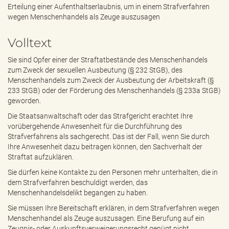
e
Erteilung einer Aufenthaltserlaubnis, um in einem Strafverfahren
n
wegen Menschenhandels als Zeuge auszusagen
d
e
Volltext
n
Sie sind Opfer einer der Straftatbestände des Menschenhandels
zum Zweck der sexuellen Ausbeutung (§ 232 StGB), des
Menschenhandels zum Zweck der Ausbeutung der Arbeitskraft (§
233 StGB) oder der Förderung des Menschenhandels (§ 233a StGB)
geworden.
Die Staatsanwaltschaft oder das Strafgericht erachtet Ihre
vorübergehende Anwesenheit für die Durchführung des
Strafverfahrens als sachgerecht. Das ist der Fall, wenn Sie durch
Ihre Anwesenheit dazu beitragen können, den Sachverhalt der
Straftat aufzuklären.
Sie dürfen keine Kontakte zu den Personen mehr unterhalten, die in
dem Strafverfahren beschuldigt werden, das
Menschenhandelsdelikt begangen zu haben.
Sie müssen Ihre Bereitschaft erklären, in dem Strafverfahren wegen
Menschenhandel als Zeuge auszusagen. Eine Berufung auf ein
Zeugnis- oder Auskunftsverweigerungsrecht genügt nicht.