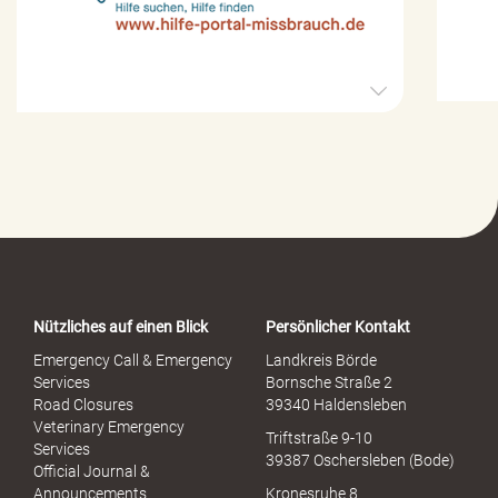
H
i
l
f
e
-
P
o
r
t
a
Nützliches auf einen Blick
Persönlicher Kontakt
l
S
Emergency Call & Emergency
Landkreis Börde
e
Services
Bornsche Straße 2
x
Road Closures
39340 Haldensleben
u
Veterinary Emergency
Triftstraße 9-10
e
Services
39387 Oschersleben (Bode)
l
Official Journal &
l
Announcements
Kronesruhe 8