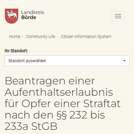
N
a
v
i
Home
Community Life
Citizen Information System
g
a
Ihr Standort:
t
i
Standort auswählen
o
n
e
Beantragen einer
i
Aufenthaltserlaubnis
n
-
für Opfer einer Straftat
/
a
nach den §§ 232 bis
u
s
233a StGB
b
l