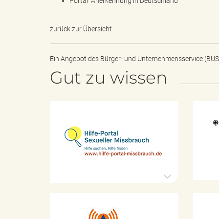
e
Portal "Anerkennung in Deutschland"
zurück zur Übersicht
l
Ein Angebot des
Bürger- und Unternehmensservice (BUS
Gut zu wissen
i
H
i
n
l
f
e
-
k
P
o
r
t
K
a