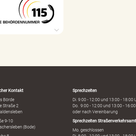
1
o
5
r
B
g
e
e
h
ö
r
d
e
n
h
o
t
l
i
cher Kontakt
Sprechzeiten
n
e
s Börde
Di. 9:00 - 12:00 und 13:00 - 18:00 
e Straße 2
Do. 9:00 - 12:00 und 13:00 - 16:00
aldensleben
oder nach Vereinbarung
aße 9-10
Sprechzeiten
Straßenverkehrsam
schersleben (Bode)
Mo. geschlossen