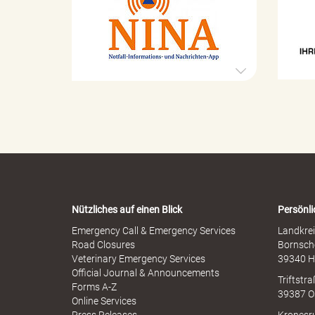
a
l
l
t
S
a
e
s
x
t
u
e
r
e
o
l
p
l
h
e
e
a
r
n
M
-
i
W
s
a
s
d
r
b
Nützliches auf einen Blick
Persönli
n
r
-
Emergency Call & Emergency Services
Landkrei
a
A
Road Closures
Bornsch
u
p
Veterinary Emergency Services
39340 H
s
c
p
Official Journal & Announcements
h
Triftstr
N
Forms A-Z
39387 O
I
Online Services
N