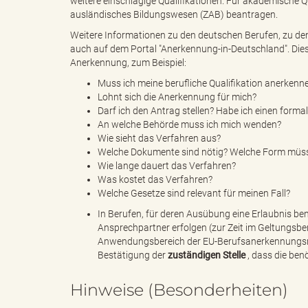
weitere einschlägige Qualifikationen. Für akademische Qu
ausländisches Bildungswesen (ZAB) beantragen.
Weitere Informationen zu den deutschen Berufen, zu de
auch auf dem Portal "Anerkennung-in-Deutschland". Dies
B
Anerkennung, zum Beispiel:
Muss ich meine berufliche Qualifikation anerken
Lohnt sich die Anerkennung für mich?
Darf ich den Antrag stellen? Habe ich einen form
ö
An welche Behörde muss ich mich wenden?
Wie sieht das Verfahren aus?
Welche Dokumente sind nötig? Welche Form müs
Wie lange dauert das Verfahren?
r
Was kostet das Verfahren?
Welche Gesetze sind relevant für meinen Fall?
In Berufen, für deren Ausübung eine Erlaubnis be
Ansprechpartner erfolgen (zur Zeit im Geltungsber
d
Anwendungsbereich der EU-Berufsanerkennungsrich
Bestätigung der
zuständigen Stelle
, dass die ben
Hinweise (Besonderheiten)
e