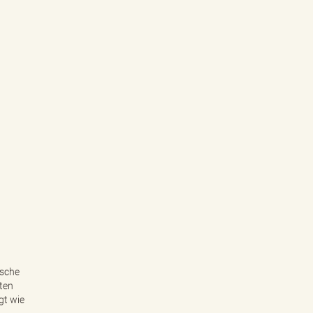
ische
gten
gt wie