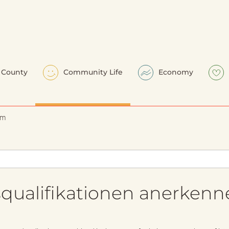
County
Community Life
Economy
em
squalifikationen anerken