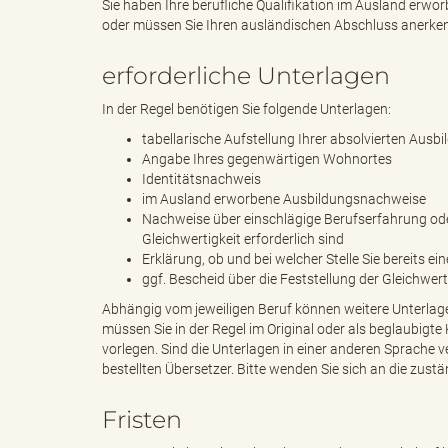
Sie haben Ihre berufliche Qualifikation im Ausland erwo
oder müssen Sie Ihren ausländischen Abschluss anerke
e
e
erforderliche Unterlagen
In der Regel benötigen Sie folgende Unterlagen:
tabellarische Aufstellung Ihrer absolvierten Au
n
r
Angabe Ihres gegenwärtigen Wohnortes
Identitätsnachweis
im Ausland erworbene Ausbildungsnachweise
Nachweise über einschlägige Berufserfahrung ode
d
i
Gleichwertigkeit erforderlich sind
Erklärung, ob und bei welcher Stelle Sie bereits ei
ggf. Bescheid über die Feststellung der Gleichwert
Abhängig vom jeweiligen Beruf können weitere Unterlagen 
e
n
müssen Sie in der Regel im Original oder als beglaubigte
vorlegen. Sind die Unterlagen in einer anderen Sprache v
bestellten Übersetzer. Bitte wenden Sie sich an die zustän
Fristen
s
g