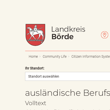
W
L
a
e
Home
Community Life
Citizen Information Syst
Ihr Standort:
Standort auswählen
p
t
ausländische Beruf
p
t
Volltext