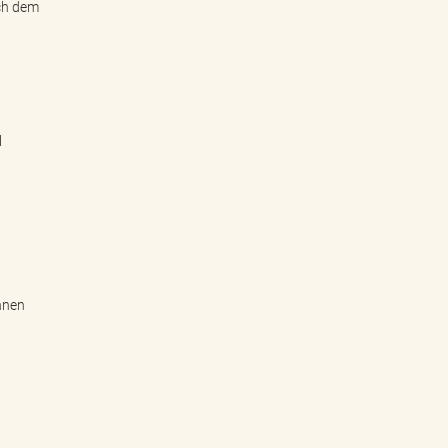
ach dem
l
nnen