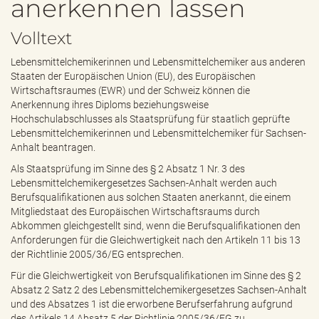
anerkennen lassen
e
n
Volltext
d
e
Lebensmittelchemikerinnen und Lebensmittelchemiker aus anderen
n
Staaten der Europäischen Union (EU), des Europäischen
Wirtschaftsraumes (EWR) und der Schweiz können die
Anerkennung ihres Diploms beziehungsweise
Hochschulabschlusses als Staatsprüfung für staatlich geprüfte
Lebensmittelchemikerinnen und Lebensmittelchemiker für Sachsen-
Anhalt beantragen.
Als Staatsprüfung im Sinne des § 2 Absatz 1 Nr. 3 des
Lebensmittelchemikergesetzes Sachsen-Anhalt werden auch
Berufsqualifikationen aus solchen Staaten anerkannt, die einem
Mitgliedstaat des Europäischen Wirtschaftsraums durch
Abkommen gleichgestellt sind, wenn die Berufsqualifikationen den
Anforderungen für die Gleichwertigkeit nach den Artikeln 11 bis 13
der Richtlinie 2005/36/EG entsprechen.
Für die Gleichwertigkeit von Berufsqualifikationen im Sinne des § 2
Absatz 2 Satz 2 des Lebensmittelchemikergesetzes Sachsen-Anhalt
und des Absatzes 1 ist die erworbene Berufserfahrung aufgrund
des Artikels 14 Absatz 5 der Richtlinie 2005/36/EG zu