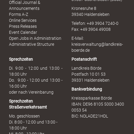
l
Official Journal &
l
Announcements
Kronesruhe 8
e
Forms A-Z
39340 Haldensleben
r
Online Services
Telefon: +49 3904 7240-0
M
Press Releases
Fax: +49 3904 49008
i
Event Calendar
s
Open Jobs in Administration
E-Mail:
s
Administrative Structure
kreisverwaltung@landkreis-
b
boerde.de
r
Sprechzeiten
Postanschrift
a
u
Di. 9:00 - 12:00 und 13:00 -
Landkreis Börde
c
18:00 Uhr
Postfach 10 01 53
h
Do. 9:00 - 12:00 und 13:00 -
39331 Haldensleben
16:00 Uhr
Bankverbindung
oder nach Vereinbarung
Kreissparkasse Börde
Sprechzeiten
IBAN: DE96 8105 5000 3400
Straßenverkehrsamt
0053 54
Mo. geschlossen
BIC: NOLADE21HDL
Di. 8:00 - 12:00 und 13:00 -
18:00 Uhr