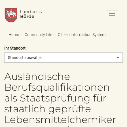
N
a
v
i
Home
Community Life
Citizen Information System
g
a
Ihr Standort:
t
i
Standort auswählen
o
n
e
Ausländische
i
Berufsqualifikationen
n
-
als Staatsprüfung für
/
a
staatlich geprüfte
u
s
Lebensmittelchemiker
b
l