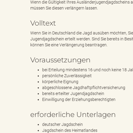
Wenn die Gültigkeit Ihres Ausländerjugendjagdscheins a
müssen Sie diesen verlängern lassen.
e
e
Volltext
Wenn Sie in Deutschland die Jagd ausüben möchten, Sie 
Jugendjagdschein erteilt werden. Sind Sie bereits in Bes
n
r
können Sie eine Verlängerung beantragen.
Voraussetzungen
bei Erteilung mindestens 16 und noch keine 18 Jah
d
i
persönliche Zuverlässigkeit
körperliche Eignung
abgeschlossene Jagdhaftpflichtversicherung
bereits erteilter Jugendjagdschein
e
n
Einwilligung der Erziehungsberechtigten
erforderliche Unterlagen
s
g
deutscher Jagdschein
Jagdschein des Heimatlandes