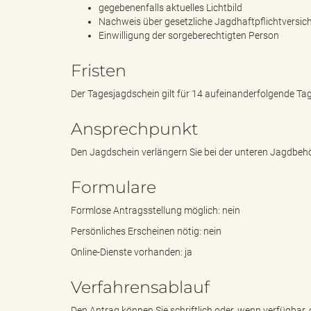
gegebenenfalls aktuelles Lichtbild
Nachweis über gesetzliche Jagdhaftpflichtversic
Einwilligung der sorgeberechtigten Person
"
Fristen
Der Tagesjagdschein gilt für 14 aufeinanderfolgende Tag
L
Ansprechpunkt
Den Jagdschein verlängern Sie bei der unteren Jagdbehör
a
Formulare
Formlose Antragsstellung möglich: nein
Persönliches Erscheinen nötig: nein
n
Online-Dienste vorhanden: ja
Verfahrensablauf
d
Den Antrag können Sie schriftlich oder, wenn verfügbar, o