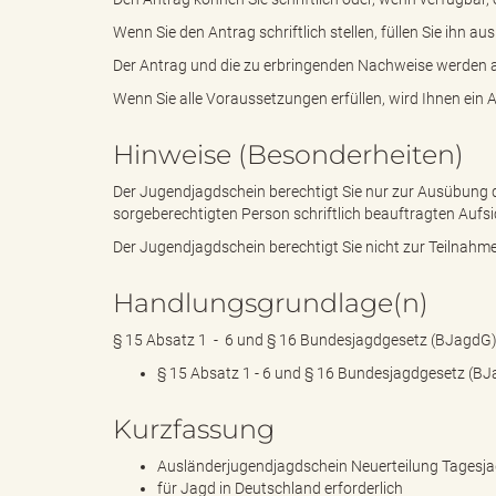
Wenn Sie den Antrag schriftlich stellen, füllen Sie ihn a
Der Antrag und die zu erbringenden Nachweise werden au
k
Wenn Sie alle Voraussetzungen erfüllen, wird Ihnen ein 
Hinweise (Besonderheiten)
r
Der Jugendjagdschein berechtigt Sie nur zur Ausübung d
sorgeberechtigten Person schriftlich beauftragten Aufsi
Der Jugendjagdschein berechtigt Sie nicht zur Teilnahm
e
Handlungsgrundlage(n)
§ 15 Absatz 1 - 6 und § 16 Bundesjagdgesetz (BJagdG
§ 15 Absatz 1 - 6 und § 16 Bundesjagdgesetz (B
i
Kurzfassung
Ausländerjugendjagdschein Neuerteilung Tagesj
s
für Jagd in Deutschland erforderlich