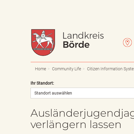
W
L
a
e
Home
Community Life
Citizen Information Syst
Ihr Standort:
Standort auswählen
p
t
Ausländerjugendjag
verlängern lassen
p
t