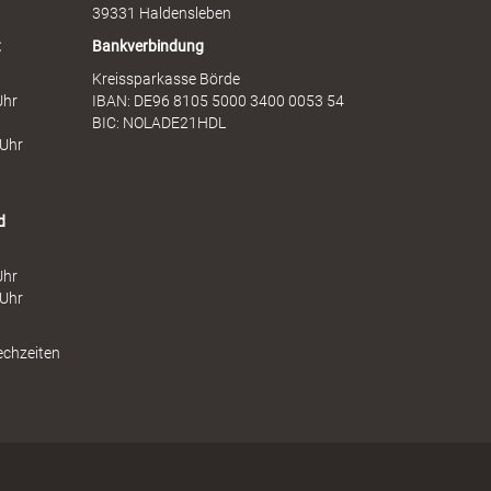
39331 Haldensleben
t
Bankverbindung
Kreissparkasse Börde
Uhr
IBAN: DE96 8105 5000 3400 0053 54
BIC: NOLADE21HDL
 Uhr
d
Uhr
 Uhr
echzeiten