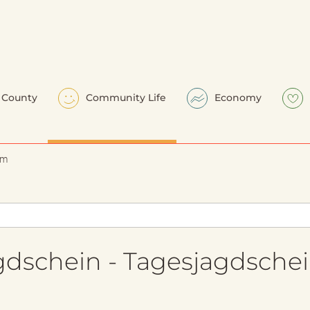
County
Community Life
Economy
em
dschein - Tagesjagdsche