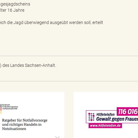
 Tagesjagdscheins
lter 16 Jahre
ich die Jagd überwiegend ausgeübt werden soll, erteilt
) des Landes Sachsen-Anhalt.
N
o
t
f
a
l