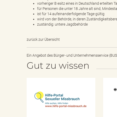
vorheriger B esitz eines in Deutschland erteilten
für Personen die unter 18 Jahre alt sind, Mindesta
ist für 14 aufeinanderfolgende Tage gültig
wird von der Behörde, in deren Zuständigkeitsbere
B
zuständig: untere Jagdbehörde
zurück zur Übersicht
ö
Ein Angebot des
Bürger- und Unternehmensservice (BUS
Gut zu wissen
r
H
d
i
l
f
e
-
e