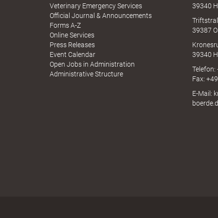
e
p
Veterinary Emergency Services
39340 H
c
p
Official Journal & Announcements
h
Triftstr
N
Forms A-Z
39387 O
I
Online Services
N
l
Press Releases
Kronesr
A
Event Calendar
39340 H
Open Jobs in Administration
Telefon:
Administrative Structure
Fax: +4
i
E-Mail: 
boerde.
n
k