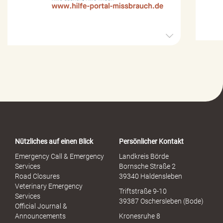
H
i
l
f
e
-
P
o
r
t
a
Nützliches auf einen Blick
Persönlicher Kontakt
l
S
Emergency Call & Emergency
Landkreis Börde
e
Services
Bornsche Straße 2
x
Road Closures
39340 Haldensleben
u
Veterinary Emergency
Triftstraße 9-10
e
Services
39387 Oschersleben (Bode)
l
Official Journal &
l
Announcements
Kronesruhe 8
e