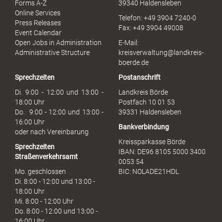
Forms A-Z
39340 Haldensleben
r
Online Services
Telefon: +49 3904 7240-0
M
Press Releases
Fax: +49 3904 49008
i
Event Calendar
s
Open Jobs in Administration
E-Mail:
s
Administrative Structure
kreisverwaltung@landkreis-
b
boerde.de
r
Sprechzeiten
Postanschrift
a
u
Di. 9:00 - 12:00 und 13:00 -
Landkreis Börde
c
18:00 Uhr
Postfach 10 01 53
h
Do. 9:00 - 12:00 und 13:00 -
39331 Haldensleben
16:00 Uhr
Bankverbindung
oder nach Vereinbarung
Kreissparkasse Börde
Sprechzeiten
IBAN: DE96 8105 5000 3400
Straßenverkehrsamt
0053 54
Mo. geschlossen
BIC: NOLADE21HDL
Di. 8:00 - 12:00 und 13:00 -
18:00 Uhr
Mi. 8:00 - 12:00 Uhr
Do. 8:00 - 12:00 und 13:00 -
16:00 Uhr