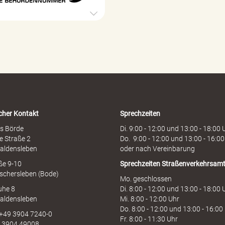
e
h
ö
r
d
e
n
h
o
t
l
i
cher Kontakt
Sprechzeiten
n
e
s Börde
Di. 9:00 - 12:00 und 13:00 - 18:00 
e Straße 2
Do. 9:00 - 12:00 und 13:00 - 16:00
aldensleben
oder nach Vereinbarung
aße 9-10
Sprechzeiten
Straßenverkehrsam
schersleben (Bode)
Mo. geschlossen
uhe 8
Di. 8:00 - 12:00 und 13:00 - 18:00 
aldensleben
Mi. 8:00 - 12:00 Uhr
Do. 8:00 - 12:00 und 13:00 - 16:00
 +49 3904 7240-0
Fr. 8:00 - 11:30 Uhr
9 3904 49008