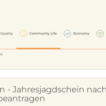
County
Community Life
Economy
em
n - Jahresjagdschein nac
beantragen