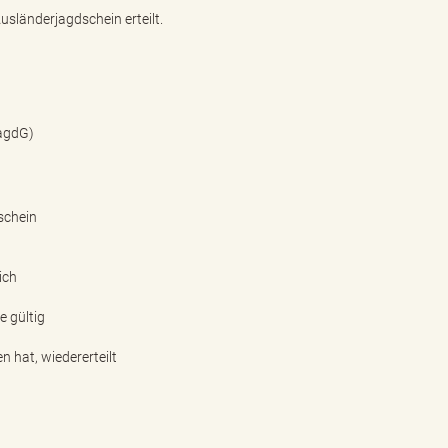
usländerjagdschein erteilt.
JagdG)
schein
ich
e gültig
 hat, wiedererteilt