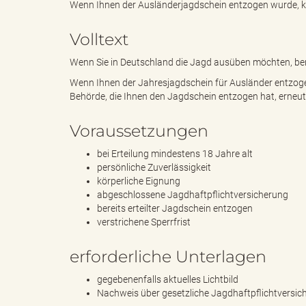
Wenn Ihnen der Ausländerjagdschein entzogen wurde, kön
Volltext
e
e
Wenn Sie in Deutschland die Jagd ausüben möchten, be
Wenn Ihnen der Jahresjagdschein für Ausländer entzogen
Behörde, die Ihnen den Jagdschein entzogen hat, erneu
n
r
Voraussetzungen
bei Erteilung mindestens 18 Jahre alt
d
i
persönliche Zuverlässigkeit
körperliche Eignung
abgeschlossene Jagdhaftpflichtversicherung
bereits erteilter Jagdschein entzogen
verstrichene Sperrfrist
e
n
erforderliche Unterlagen
gegebenenfalls aktuelles Lichtbild
s
g
Nachweis über gesetzliche Jagdhaftpflichtversic