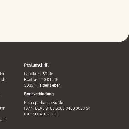
w
i
a
t
l
s
t
c
g
h
e
a
g
f
e
t
n
s
F
d
r
i
a
e
Postanschrift
u
n
Uhr
Landkreis Börde
e
s
 Uhr
Postfach 10 01 53
n
t
39331 Haldensleben
t
Bankverbindung
Kreissparkasse Börde
Uhr
IBAN: DE96 8105 5000 3400 0053 54
BIC: NOLADE21HDL
 Uhr