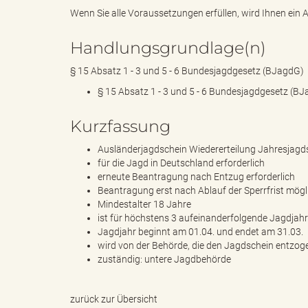
Wenn Sie alle Voraussetzungen erfüllen, wird Ihnen ein A
Handlungsgrundlage(n)
k
§ 15 Absatz 1 - 3 und 5 - 6 Bundesjagdgesetz (BJagdG)
§ 15 Absatz 1 - 3 und 5 - 6 Bundesjagdgesetz (B
r
Kurzfassung
Ausländerjagdschein Wiedererteilung Jahresjagd
für die Jagd in Deutschland erforderlich
e
erneute Beantragung nach Entzug erforderlich
Beantragung erst nach Ablauf der Sperrfrist mögl
Mindestalter 18 Jahre
ist für höchstens 3 aufeinanderfolgende Jagdjahr
Jagdjahr beginnt am 01.04. und endet am 31.03.
i
wird von der Behörde, die den Jagdschein entzogen
zuständig: untere Jagdbehörde
s
zurück zur Übersicht