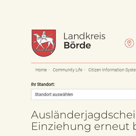
W
L
a
e
Home
Community Life
Citizen Information Syst
Ihr Standort:
Standort auswählen
p
t
Ausländerjagdschei
Einziehung erneut 
p
t