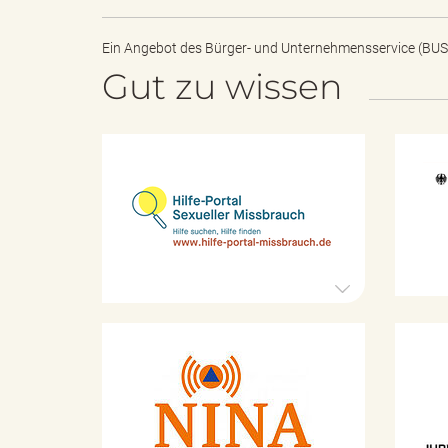
Ein Angebot des
Bürger- und Unternehmensservice (BUS
Gut zu wissen
B
ö
H
i
l
f
e
r
-
P
o
r
d
t
K
a
a
l
t
S
a
e
e
s