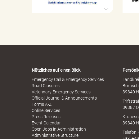
x
t
u
r
e
o
l
p
"
l
h
e
e
r
n
M
-
i
W
.
s
a
s
r
b
Nützliches auf einen Blick
Persönli
n
r
-
Emergency Call & Emergency Services
Landkrei
a
T
A
Road Closures
Bornsch
u
p
Veterinary Emergency Services
39340 H
c
p
Official Journal & Announcements
h
Triftstr
N
Forms A-Z
39387 O
I
h
Online Services
N
Press Releases
Kronesr
A
Event Calendar
39340 H
Open Jobs in Administration
Telefon:
Administrative Structure
Fax: +4