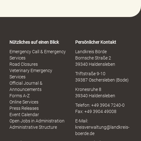
-
P
o
r
t
a
Nützliches auf einen Blick
Persönlicher Kontakt
l
S
Emergency Call & Emergency
Landkreis Börde
e
Services
Bornsche Straße 2
x
Road Closures
39340 Haldensleben
u
Veterinary Emergency
Triftstraße 9-10
e
Services
39387 Oschersleben (Bode)
l
Official Journal &
l
Announcements
Kronesruhe 8
e
Forms A-Z
39340 Haldensleben
r
Online Services
Telefon: +49 3904 7240-0
M
Press Releases
Fax: +49 3904 49008
i
Event Calendar
s
Open Jobs in Administration
E-Mail:
s
Administrative Structure
kreisverwaltung@landkreis-
b
boerde.de
r