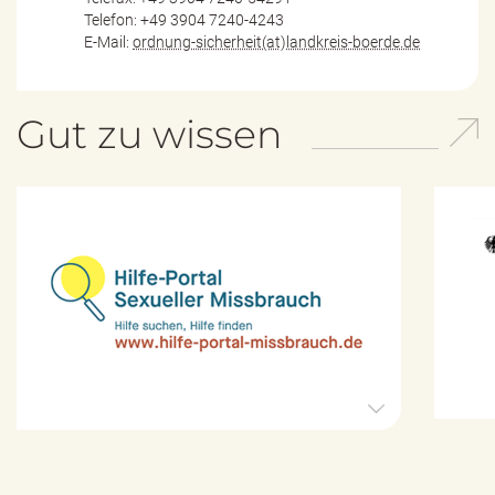
Telefon: +49 3904 7240-4243
E-Mail:
ordnung-sicherheit(at)landkreis-boerde.de
Gut zu wissen
H
i
l
f
e