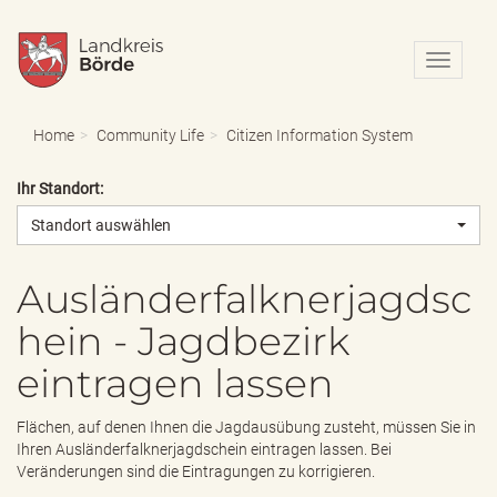
N
a
v
i
Home
Community Life
Citizen Information System
g
a
Ihr Standort:
t
i
Standort auswählen
o
n
e
Ausländerfalknerjagdsc
i
hein - Jagdbezirk
n
-
eintragen lassen
/
a
u
Flächen, auf denen Ihnen die Jagdausübung zusteht, müssen Sie in
s
Ihren Ausländerfalknerjagdschein eintragen lassen. Bei
b
Veränderungen sind die Eintragungen zu korrigieren.
l