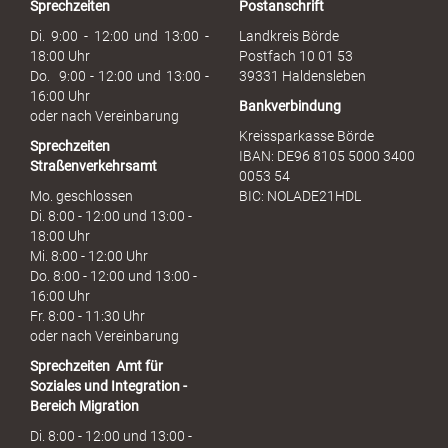
Sprechzeiten
Postanschrift
a
u
Di. 9:00 - 12:00 und 13:00 -
Landkreis Börde
c
18:00 Uhr
Postfach 10 01 53
h
Do. 9:00 - 12:00 und 13:00 -
39331 Haldensleben
16:00 Uhr
Bankverbindung
oder nach Vereinbarung
Kreissparkasse Börde
Sprechzeiten
IBAN: DE96 8105 5000 3400
Straßenverkehrsamt
0053 54
Mo. geschlossen
BIC: NOLADE21HDL
Di. 8:00 - 12:00 und 13:00 -
18:00 Uhr
Mi. 8:00 - 12:00 Uhr
Do. 8:00 - 12:00 und 13:00 -
16:00 Uhr
Fr. 8:00 - 11:30 Uhr
oder nach Vereinbarung
Sprechzeiten
Amt für
Soziales und Integration -
Bereich Migration
Di. 8:00 - 12:00 und 13:00 -