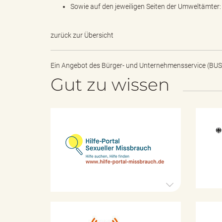
Sowie auf den jeweiligen Seiten der Umweltämter:
zurück zur Übersicht
"
Ein Angebot des
Bürger- und Unternehmensservice (BUS
Gut zu wissen
.
H
T
i
l
f
e
-
h
P
o
r
t
K