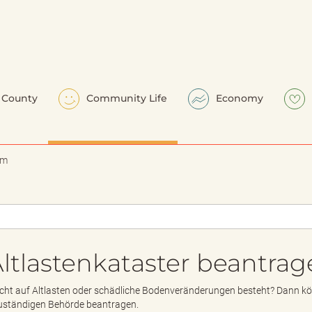
County
Community Life
Economy
em
ltlastenkataster beantra
cht auf Altlasten oder schädliche Bodenveränderungen besteht? Dann kö
 zuständigen Behörde beantragen.