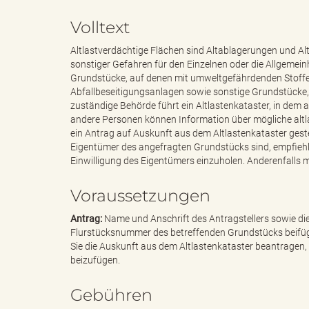
Volltext
e
e
Altlastverdächtige Flächen sind Altablagerungen und A
sonstiger Gefahren für den Einzelnen oder die Allgemein
Grundstücke, auf denen mit umweltgefährdenden Stoffen
Abfallbeseitigungsanlagen sowie sonstige Grundstücke, 
n
r
zuständige Behörde führt ein Altlastenkataster, in dem 
andere Personen können Information über mögliche altl
ein Antrag auf Auskunft aus dem Altlastenkataster gestel
Eigentümer des angefragten Grundstücks sind, empfiehl
Einwilligung des Eigentümers einzuholen. Anderenfalls 
d
i
Voraussetzungen
Antrag:
Name und Anschrift des Antragstellers sowie d
e
n
Flurstücksnummer des betreffenden Grundstücks beifüge
Sie die Auskunft aus dem Altlastenkataster beantragen,
beizufügen.
s
g
Gebühren