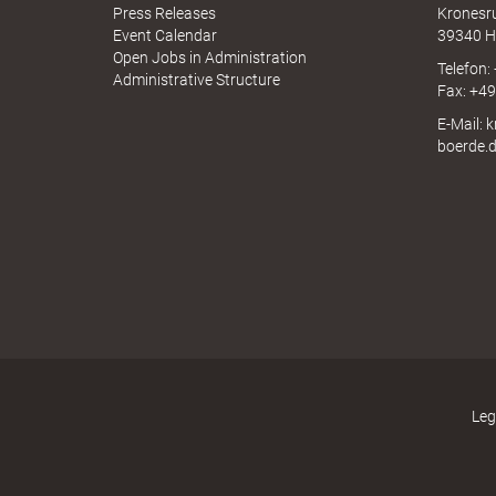
l
N
Press Releases
Kronesr
A
Event Calendar
39340 H
Open Jobs in Administration
Telefon:
Administrative Structure
Fax: +4
e
E-Mail: 
boerde.
a
d
s
Leg