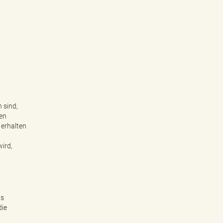
 sind,
gen
 erhalten
ird,
as
die