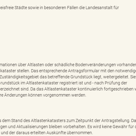
isfreie Städte sowie in besonderen Fällen die Landesanstalt für
ormationen über Altlasten oder schädliche Bodenveränderungen vorhanden
nkataster stellen. Das entsprechende Antragsformular mit den notwendi
uständigkeitsgebiet das betreffende Grundstück liegt, weitergeleitet. Sie
rundstück im Altlastenkataster registriert ist und - nach Prüfung der
zeichnet sind. Da das Altlastenkataster kontinuierlich fortgeschrieben w
pätere Änderungen können vorgenommen werden.
us dem Stand des Altlastenkatasters zum Zeitpunkt der Antragstellung. D
gen und Aktualisierungen bleiben vorbehalten. Es wird keine Gewähr für 
rs und der daraus erteilten Auskünfte übernommen.