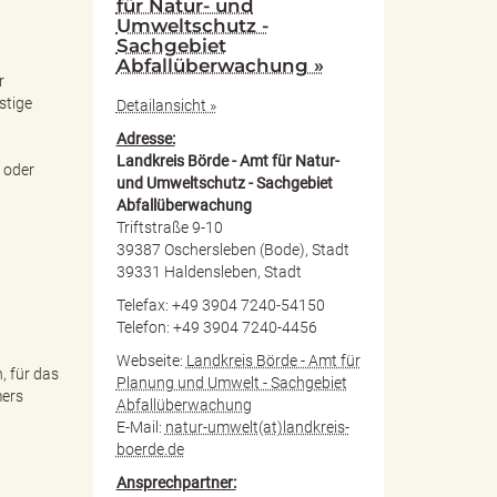
für Natur- und
Umweltschutz -
Sachgebiet
Abfallüberwachung »
r
stige
Detailansicht »
Adresse:
Landkreis Börde - Amt für Natur-
 oder
und Umweltschutz - Sachgebiet
Abfallüberwachung
Triftstraße 9-10
39387 Oschersleben (Bode), Stadt
39331 Haldensleben, Stadt
Telefax: +49 3904 7240-54150
Telefon: +49 3904 7240-4456
Webseite:
Landkreis Börde - Amt für
, für das
Planung und Umwelt - Sachgebiet
mers
Abfallüberwachung
E-Mail:
natur-umwelt(at)landkreis-
boerde.de
Ansprechpartner: