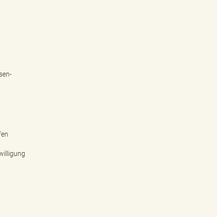
sen-
fen
willigung