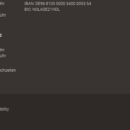
Uhr
IBAN: DE96 8105 5000 3400 0053 54
BIC: NOLADE21HDL
 Uhr
d
Uhr
 Uhr
echzeiten
bility