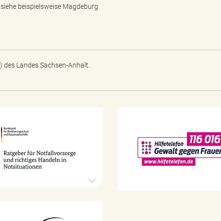
 siehe beispielsweise
Magdeburg
) des Landes Sachsen-Anhalt.
N
o
t
f
a
l
l
v
o
r
1