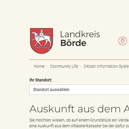
W
L
a
e
Home
Community Life
Citizen Information Syst
Ihr Standort:
Standort auswählen
p
t
Auskunft aus dem A
p
t
Sie möchten wissen, ob auf einem Grundstück ein Verda
eine Auskunft aus dem Altlastenkataster bei der dafür