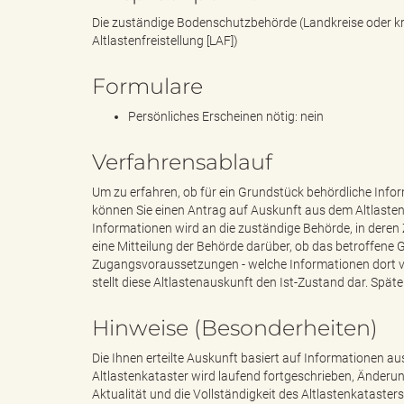
Die zuständige Bodenschutzbehörde (Landkreise oder kre
Altlastenfreistellung [LAF])
k
Formulare
Persönliches Erscheinen nötig: nein
r
Verfahrensablauf
Um zu erfahren, ob für ein Grundstück behördliche Inf
können Sie einen Antrag auf Auskunft aus dem Altlaste
e
Informationen wird an die zuständige Behörde, in deren Z
eine Mitteilung der Behörde darüber, ob das betroffene G
Zugangsvoraussetzungen - welche Informationen dort ver
stellt diese Altlastenauskunft den Ist-Zustand dar. S
i
Hinweise (Besonderheiten)
Die Ihnen erteilte Auskunft basiert auf Informationen a
Altlastenkataster wird laufend fortgeschrieben, Änderun
s
Aktualität und die Vollständigkeit des Altlastenkataste