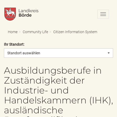
N
a
v
i
Home
Community Life
Citizen Information System
g
a
Ihr Standort:
t
i
Standort auswählen
o
n
e
Ausbildungsberufe in
i
Zuständigkeit der
n
-
Industrie- und
/
a
Handelskammern (IHK),
u
s
ausländische
b
l