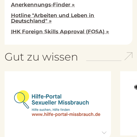
Anerkennungs-Finder »
Hotline "Arbeiten und Leben in
Deutschland" »
IHK Foreign Skills Approval (FOSA) »
Gut zu wissen
H