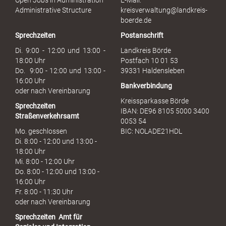
Open Jobs in Administration
E-Mail:
s
Administrative Structure
kreisverwaltung@landkreis-
b
boerde.de
r
Sprechzeiten
Postanschrift
a
u
Di. 9:00 - 12:00 und 13:00 -
Landkreis Börde
c
18:00 Uhr
Postfach 10 01 53
h
Do. 9:00 - 12:00 und 13:00 -
39331 Haldensleben
16:00 Uhr
Bankverbindung
oder nach Vereinbarung
Kreissparkasse Börde
Sprechzeiten
IBAN: DE96 8105 5000 3400
Straßenverkehrsamt
0053 54
Mo. geschlossen
BIC: NOLADE21HDL
Di. 8:00 - 12:00 und 13:00 -
18:00 Uhr
Mi. 8:00 - 12:00 Uhr
Do. 8:00 - 12:00 und 13:00 -
16:00 Uhr
Fr. 8:00 - 11:30 Uhr
oder nach Vereinbarung
Sprechzeiten
Amt für