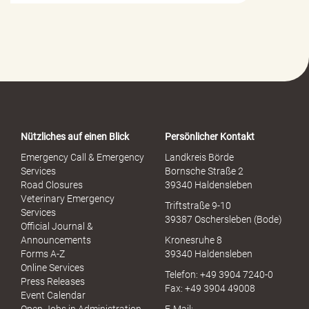
i
l
f
e
-
P
o
r
t
a
Nützliches auf einen Blick
Persönlicher Kontakt
l
S
Emergency Call & Emergency
Landkreis Börde
e
Services
Bornsche Straße 2
x
Road Closures
39340 Haldensleben
u
Veterinary Emergency
Triftstraße 9-10
e
Services
39387 Oschersleben (Bode)
l
Official Journal &
l
Announcements
Kronesruhe 8
e
Forms A-Z
39340 Haldensleben
r
Online Services
Telefon: +49 3904 7240-0
M
Press Releases
Fax: +49 3904 49008
i
Event Calendar
s