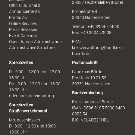
39387 Oschersleben (Bode)
l
Official Journal &
l
Announcements
Kronesruhe 8
e
Forms A-Z
39340 Haldensleben
r
Online Services
Telefon: +49 3904 7240-0
M
Press Releases
Fax: +49 3904 49008
i
Event Calendar
s
Open Jobs in Administration
E-Mail:
s
Administrative Structure
kreisverwaltung@landkreis-
b
boerde.de
r
Sprechzeiten
Postanschrift
a
u
Di. 9:00 - 12:00 und 13:00 -
Landkreis Börde
c
18:00 Uhr
Postfach 10 01 53
h
Do. 9:00 - 12:00 und 13:00 -
39331 Haldensleben
16:00 Uhr
Bankverbindung
oder nach Vereinbarung
Kreissparkasse Börde
Sprechzeiten
IBAN: DE96 8105 5000 3400
Straßenverkehrsamt
0053 54
Mo. geschlossen
BIC: NOLADE21HDL
Di. 8:00 - 12:00 und 13:00 -
18:00 Uhr