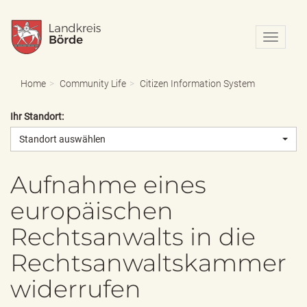
N
a
v
i
Home
Community Life
Citizen Information System
g
a
Ihr Standort:
t
i
Standort auswählen
o
n
e
Aufnahme eines
i
europäischen
n
-
Rechtsanwalts in die
/
a
Rechtsanwaltskammer
u
s
widerrufen
b
l