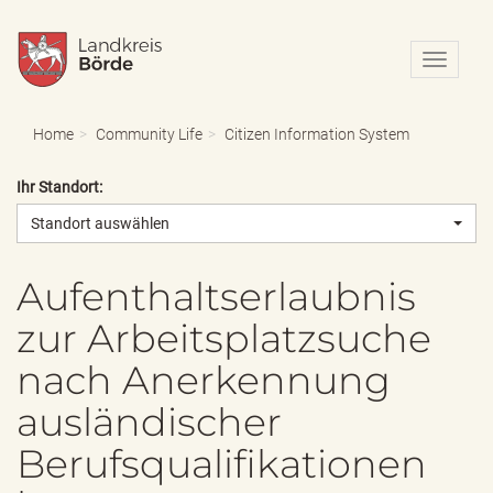
N
a
v
i
Home
Community Life
Citizen Information System
g
a
Ihr Standort:
t
i
Standort auswählen
o
n
e
Aufenthaltserlaubnis
i
zur Arbeitsplatzsuche
n
-
nach Anerkennung
/
a
ausländischer
u
s
Berufsqualifikationen
b
l