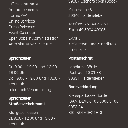
39387 Oschersleben (Bode)
l
Official Journal &
l
Announcements
Kronesruhe 8
e
Forms A-Z
39340 Haldensleben
r
Online Services
Telefon: +49 3904 7240-0
M
Press Releases
Fax: +49 3904 49008
i
Event Calendar
s
Open Jobs in Administration
E-Mail:
s
Administrative Structure
kreisverwaltung@landkreis-
b
boerde.de
r
Sprechzeiten
Postanschrift
a
u
Di. 9:00 - 12:00 und 13:00 -
Landkreis Börde
c
18:00 Uhr
Postfach 10 01 53
h
Do. 9:00 - 12:00 und 13:00 -
39331 Haldensleben
16:00 Uhr
Bankverbindung
oder nach Vereinbarung
Kreissparkasse Börde
Sprechzeiten
IBAN: DE96 8105 5000 3400
Straßenverkehrsamt
0053 54
Mo. geschlossen
BIC: NOLADE21HDL
Di. 8:00 - 12:00 und 13:00 -
18:00 Uhr