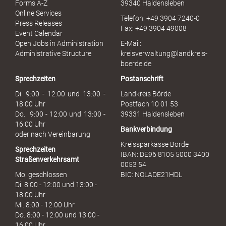
Forms A-Z
39340 Haldensleben
r
Online Services
Telefon: +49 3904 7240-0
M
Press Releases
Fax: +49 3904 49008
i
Event Calendar
s
Open Jobs in Administration
E-Mail:
s
Administrative Structure
kreisverwaltung@landkreis-
b
boerde.de
r
Sprechzeiten
Postanschrift
a
u
Di. 9:00 - 12:00 und 13:00 -
Landkreis Börde
c
18:00 Uhr
Postfach 10 01 53
h
Do. 9:00 - 12:00 und 13:00 -
39331 Haldensleben
16:00 Uhr
Bankverbindung
oder nach Vereinbarung
Kreissparkasse Börde
Sprechzeiten
IBAN: DE96 8105 5000 3400
Straßenverkehrsamt
0053 54
Mo. geschlossen
BIC: NOLADE21HDL
Di. 8:00 - 12:00 und 13:00 -
18:00 Uhr
Mi. 8:00 - 12:00 Uhr
Do. 8:00 - 12:00 und 13:00 -
16:00 Uhr