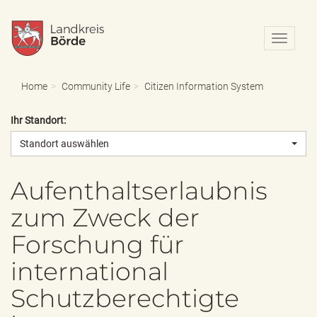
N
a
v
i
Home
Community Life
Citizen Information System
g
a
Ihr Standort:
t
i
Standort auswählen
o
n
e
Aufenthaltserlaubnis
i
zum Zweck der
n
-
Forschung für
/
a
international
u
s
Schutzberechtigte
b
l