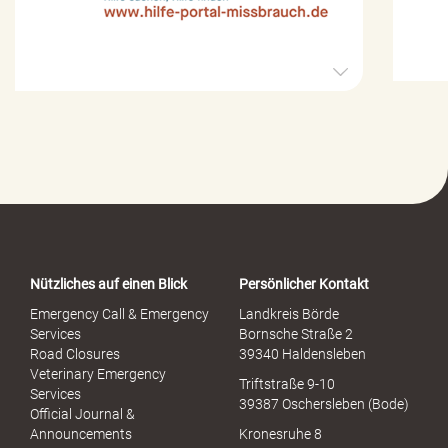
H
i
l
f
e
-
P
o
r
t
a
Nützliches auf einen Blick
Persönlicher Kontakt
l
S
Emergency Call & Emergency
Landkreis Börde
e
Services
Bornsche Straße 2
x
Road Closures
39340 Haldensleben
u
Veterinary Emergency
Triftstraße 9-10
e
Services
39387 Oschersleben (Bode)
l
Official Journal &
l
Announcements
Kronesruhe 8
e